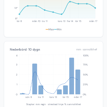
13°
8°
lör 8
mån 10
tis 11
tors 13
fre 14
lör 15
mån 17
Max
Min
Nederbörd · 10 dygn
mm · sannolikhet
4
100%
3
75%
2
50%
1
25%
0
0%
sön 9
tis 11
tors 13
lör 15
mån 17
Staplar: mm regn · streckad linje: % sannolikhet