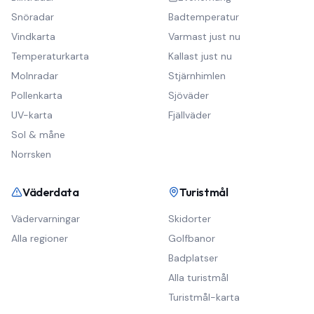
Snöradar
Badtemperatur
Vindkarta
Varmast just nu
Temperaturkarta
Kallast just nu
Molnradar
Stjärnhimlen
Pollenkarta
Sjöväder
UV-karta
Fjällväder
Sol & måne
Norrsken
Väderdata
Turistmål
Vädervarningar
Skidorter
Alla regioner
Golfbanor
Badplatser
Alla turistmål
Turistmål-karta