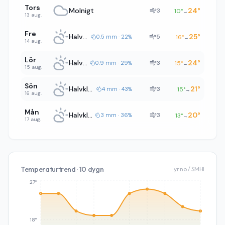
Tors
Molnigt
24
°
3
10
°
→
13 aug.
Fre
Halvklart
25
°
5
0.5 mm · 22%
16
°
→
14 aug.
Lör
Halvklart
24
°
3
0.9 mm · 29%
15
°
→
15 aug.
Sön
Halvklart
21
°
3
4 mm · 43%
15
°
→
16 aug.
Mån
Halvklart
20
°
3
3 mm · 36%
13
°
→
17 aug.
Temperaturtrend · 10 dygn
yr.no / SMHI
27°
18°