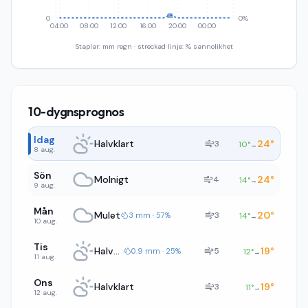
0
0%
04:00
08:00
12:00
16:00
20:00
00:00
Staplar: mm regn · streckad linje: % sannolikhet
10-dygnsprognos
Idag
Halvklart
24
°
3
10
°
→
8 aug.
Sön
Molnigt
24
°
4
14
°
→
9 aug.
Mån
Mulet
20
°
3
3 mm · 57%
14
°
→
10 aug.
Tis
Halvklart
19
°
5
0.9 mm · 25%
12
°
→
11 aug.
Ons
Halvklart
19
°
3
11
°
→
12 aug.