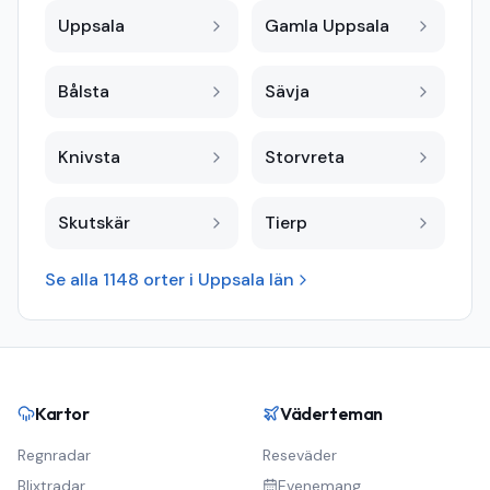
Uppsala
Gamla Uppsala
Bålsta
Sävja
Knivsta
Storvreta
Skutskär
Tierp
Se alla
1148
orter i
Uppsala län
Kartor
Väderteman
Regnradar
Reseväder
Blixtradar
Evenemang