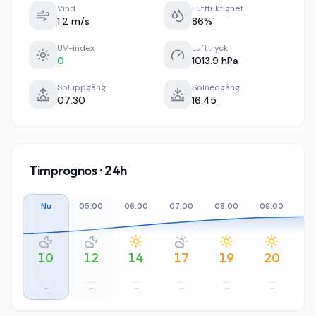
Vind
Luftfuktighet
1.2 m/s
86%
UV-index
Lufttryck
0
1013.9 hPa
Soluppgång
Solnedgång
07:30
16:45
Timprognos · 24h
Nu
05:00
06:00
07:00
08:00
09:00
10
10
12
14
17
19
20
–
–
–
–
–
–