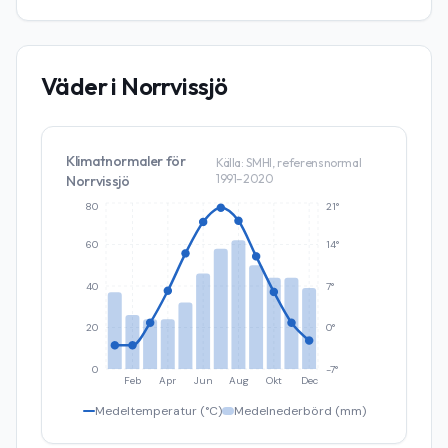
Väder i
Norrvissjö
Klimatnormaler för
Källa: SMHI, referensnormal
1991–2020
Norrvissjö
80
21°
60
14°
40
7°
20
0°
0
-7°
Feb
Apr
Jun
Aug
Okt
Dec
Medeltemperatur (°C)
Medelnederbörd (mm)