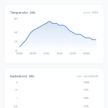
Temperatur · 24h
yr.no / SMHI
26°
18°
13°
8°
04:00
08:00
12:00
16:00
20:00
00:00
Nederbörd · 24h
mm · sannolikhet
2
100%
1.5
75%
1
50%
0.5
25%