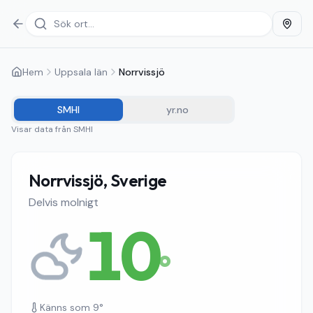
Hem
Uppsala län
Norrvissjö
SMHI
yr.no
Visar data från
SMHI
Norrvissjö, Sverige
Delvis molnigt
10
°
Känns som
9
°