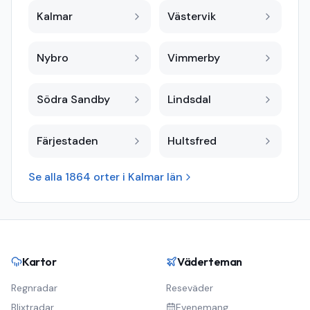
Kalmar
Västervik
Nybro
Vimmerby
Södra Sandby
Lindsdal
Färjestaden
Hultsfred
Se alla
1864
orter i
Kalmar län
Kartor
Väderteman
Regnradar
Reseväder
Blixtradar
Evenemang