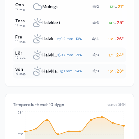
Ons
Molnigt
21
°
2
13
°
→
12 aug.
Tors
Halvklart
25
°
3
14
°
→
13 aug.
Fre
Halvklart
26
°
4
0.2 mm · 10%
16
°
→
14 aug.
Lör
Halvklart
24
°
3
0.7 mm · 21%
17
°
→
15 aug.
Sön
Halvklart
23
°
3
1 mm · 24%
15
°
→
16 aug.
Temperaturtrend · 10 dygn
yr.no / SMHI
28°
20°