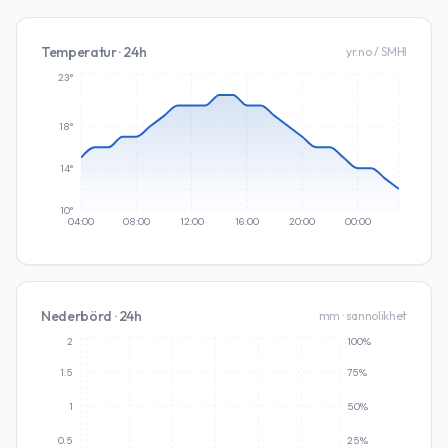
Temperatur · 24h
yr.no / SMHI
23°
18°
14°
10°
04:00
08:00
12:00
16:00
20:00
00:00
Nederbörd · 24h
mm · sannolikhet
2
100%
1.5
75%
1
50%
0.5
25%