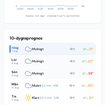
0
0%
04:00
08:00
12:00
16:00
20:00
00:00
Staplar: mm regn · streckad linje: % sannolikhet
10-dygnsprognos
Idag
Molnigt
21
°
3
15
°
→
7 aug.
Lör
Molnigt
22
°
3
12
°
→
8 aug.
Sön
Molnigt
25
°
2
12
°
→
9 aug.
Mån
Mulet
20
°
4
2 mm · 43%
15
°
→
10 aug.
Tis
Klart
21
°
5
0.2 mm · 22%
13
°
→
11 aug.