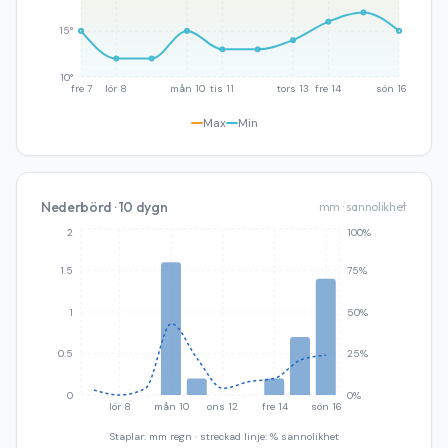
15°
10°
fre 7
lör 8
mån 10
tis 11
tors 13
fre 14
sön 16
Max
Min
Nederbörd · 10 dygn
mm · sannolikhet
2
100%
1.5
75%
1
50%
0.5
25%
0
0%
lör 8
mån 10
ons 12
fre 14
sön 16
Staplar: mm regn · streckad linje: % sannolikhet