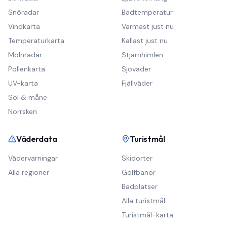
Snöradar
Badtemperatur
Vindkarta
Varmast just nu
Temperaturkarta
Kallast just nu
Molnradar
Stjärnhimlen
Pollenkarta
Sjöväder
UV-karta
Fjällväder
Sol & måne
Norrsken
Väderdata
Turistmål
Vädervarningar
Skidorter
Alla regioner
Golfbanor
Badplatser
Alla turistmål
Turistmål-karta