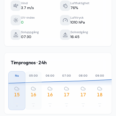
Vind
Luftfuktighet
3.7 m/s
76%
UV-index
Lufttryck
0
1010 hPa
Soluppgång
Solnedgång
07:30
16:45
Timprognos · 24h
Nu
05:00
06:00
07:00
08:00
09:00
10
15
16
16
17
17
18
–
–
–
–
–
–