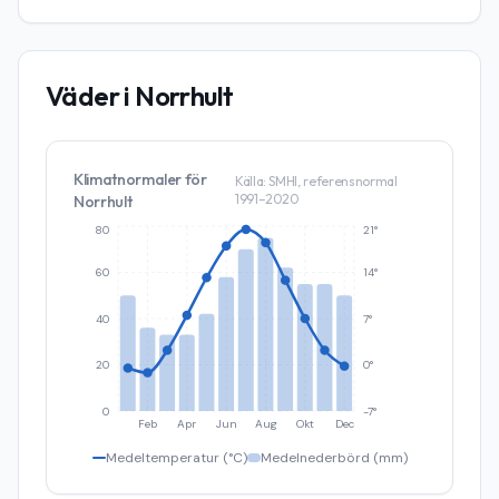
Väder i
Norrhult
Klimatnormaler för
Källa: SMHI, referensnormal
1991–2020
Norrhult
80
21°
60
14°
40
7°
20
0°
0
-7°
Feb
Apr
Jun
Aug
Okt
Dec
Medeltemperatur (°C)
Medelnederbörd (mm)