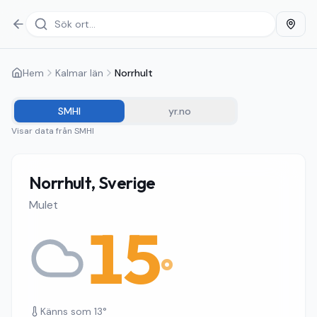
Hem
Kalmar län
Norrhult
SMHI
yr.no
Visar data från
SMHI
Norrhult, Sverige
Mulet
15
°
Känns som
13
°