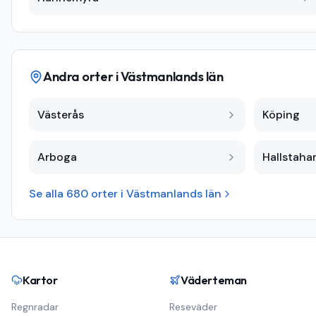
Andra orter i
Västmanlands län
Västerås
Köping
Arboga
Hallstah
Se alla
680
orter i
Västmanlands län
Kartor
Väderteman
Regnradar
Reseväder