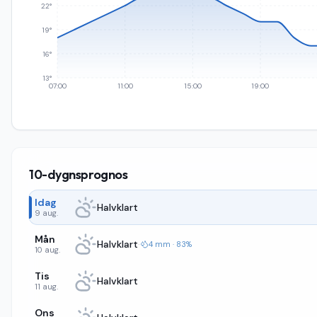
22°
19°
16°
13°
07:00
11:00
15:00
19:00
10-dygnsprognos
Idag
Halvklart
9 aug.
Mån
Halvklart
·
4 mm · 83%
10 aug.
Tis
Halvklart
11 aug.
Ons