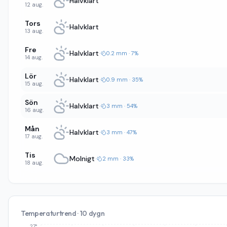
Halvklart
12 aug.
Tors
Halvklart
13 aug.
Fre
Halvklart
·
0.2 mm · 7%
14 aug.
Lör
Halvklart
·
0.9 mm · 35%
15 aug.
Sön
Halvklart
·
3 mm · 54%
16 aug.
Mån
Halvklart
·
3 mm · 47%
17 aug.
Tis
Molnigt
·
2 mm · 33%
18 aug.
Temperaturtrend · 10 dygn
27°