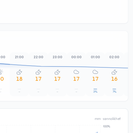
:00
21:00
22:00
23:00
00:00
01:00
02:00
03
20
18
17
17
17
17
16
–
–
–
–
–
3%
7%
2
mm · sannolikhet
100%