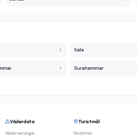
Sala
ammar
Surahammar
Väderdata
Turistmål
Vädervarningar
Skidorter