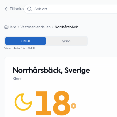
Tillbaka
Hem
Västmanlands län
Norrhårsbäck
SMHI
yr.no
Visar data från
SMHI
Norrhårsbäck, Sverige
Klart
18
°