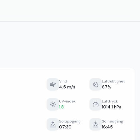
Vind
Luftfuktighet
4.5 m/s
67%
UV-index
Lufttryck
1.8
1014.1 hPa
Soluppgång
Solnedgång
07:30
16:45