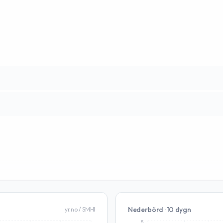
Nederbörd · 10 dygn
yr.no / SMHI
5