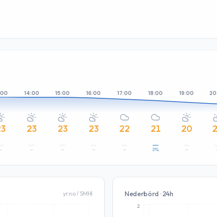
:00
14:00
15:00
16:00
17:00
18:00
19:00
20
23
23
23
23
22
21
20
–
–
–
–
–
3%
–
Nederbörd · 24h
yr.no / SMHI
2