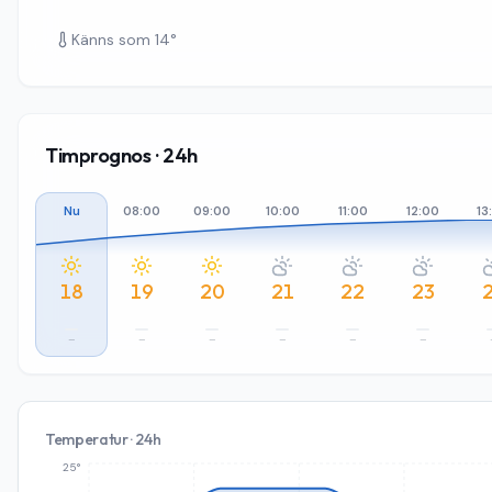
Känns som
14
°
Timprognos · 24h
Nu
08:00
09:00
10:00
11:00
12:00
13
18
19
20
21
22
23
–
–
–
–
–
–
Temperatur · 24h
25°