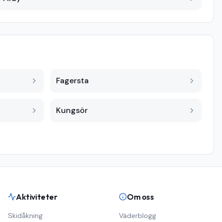
Fagersta
Kungsör
Aktiviteter
Om oss
Skidåkning
Väderblogg