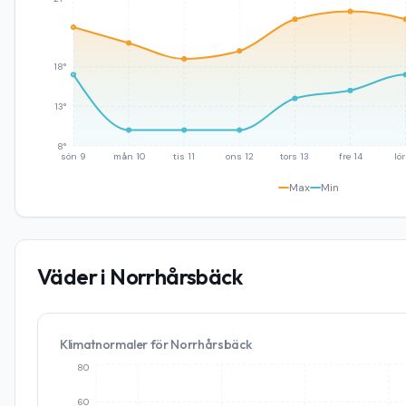
18°
13°
8°
sön 9
mån 10
tis 11
ons 12
tors 13
fre 14
lör
Max
Min
Väder i
Norrhårsbäck
Klimatnormaler för
Norrhårsbäck
80
60