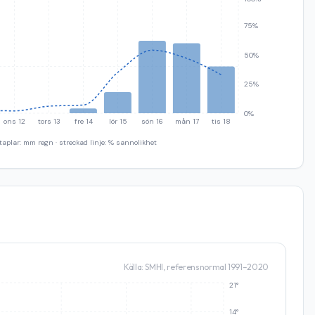
75%
50%
25%
0%
ons 12
tors 13
fre 14
lör 15
sön 16
mån 17
tis 18
taplar: mm regn · streckad linje: % sannolikhet
Källa: SMHI, referensnormal 1991–2020
21°
14°