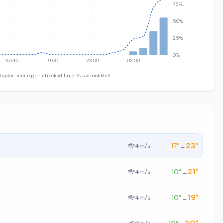
75%
50%
25%
0%
15:00
19:00
23:00
03:00
taplar: mm regn · streckad linje: % sannolikhet
23
°
17
°
4
m/s
→
21
°
10
°
4
m/s
→
19
°
10
°
4
m/s
→