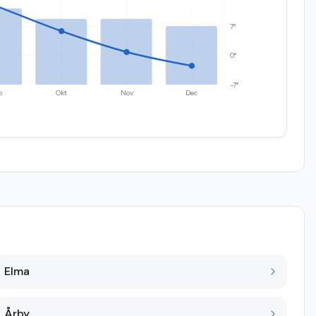
7°
0°
-7°
p
Okt
Nov
Dec
Elma
Årby