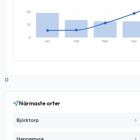
40
20
0
Jan
Feb
Mar
Apr
0
Närmaste orter
Björktorp
Hannemyra