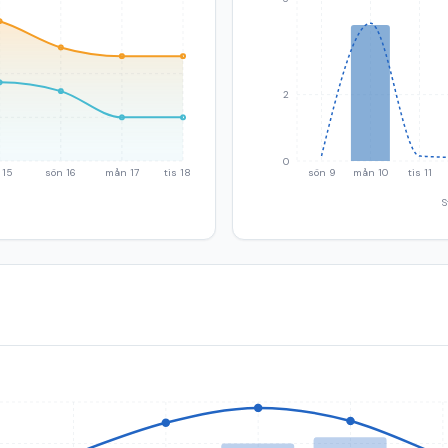
2
0
 15
sön 16
mån 17
tis 18
sön 9
mån 10
tis 11
S