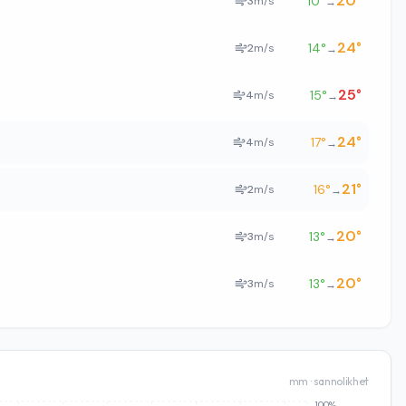
20
°
10
°
3
m/s
→
24
°
14
°
2
m/s
→
25
°
15
°
4
m/s
→
24
°
17
°
4
m/s
→
21
°
16
°
2
m/s
→
20
°
13
°
3
m/s
→
20
°
13
°
3
m/s
→
mm · sannolikhet
100%