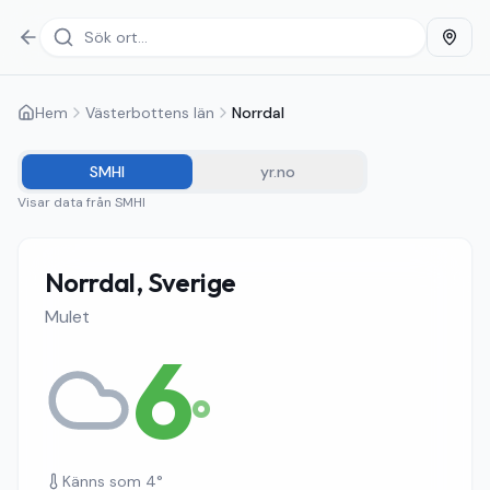
Hem
Västerbottens län
Norrdal
SMHI
yr.no
Visar data från
SMHI
Norrdal, Sverige
Mulet
6
°
Känns som
4
°