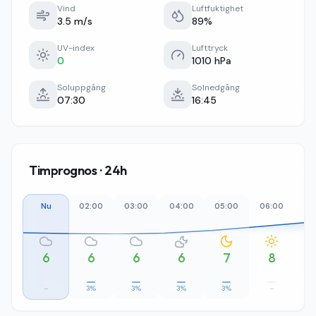
Vind
Luftfuktighet
3.5 m/s
89%
UV-index
Lufttryck
0
1010 hPa
Soluppgång
Solnedgång
07:30
16:45
Timprognos · 24h
Nu
02:00
03:00
04:00
05:00
06:00
07
6
6
6
6
7
8
–
3%
3%
3%
3%
–