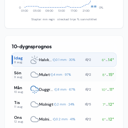
0
0%
01:00
05:00
09:00
13:00
17:00
21:00
Staplar: mm regn · streckad linje: % sannolikhet
10-dygnsprognos
Idag
Halvklart
14
°
2
0.1 mm · 30%
6
°
→
8 aug.
Sön
Mulet
15
°
2
4 mm · 97%
8
°
→
9 aug.
Mån
Duggregn
11
°
2
8 mm · 67%
10
°
→
10 aug.
Tis
Molnigt
12
°
5
2 mm · 24%
7
°
→
11 aug.
Ons
Molnigt
12
°
2
0.2 mm · 41%
6
°
→
12 aug.