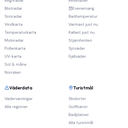
Regnradar
Reseväder
Blixtradar
Evenemang
Snöradar
Badtemperatur
Vindkarta
Varmast just nu
Temperaturkarta
Kallast just nu
Molnradar
Stjärnhimlen
Pollenkarta
Sjöväder
UV-karta
Fjällväder
Sol & måne
Norrsken
Väderdata
Turistmål
Vädervarningar
Skidorter
Alla regioner
Golfbanor
Badplatser
Alla turistmål