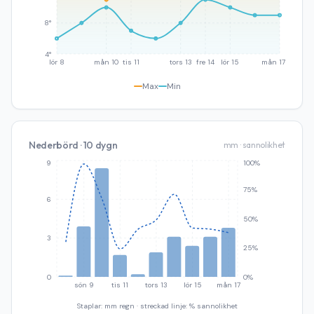
8°
4°
lör 8
mån 10
tis 11
tors 13
fre 14
lör 15
mån 17
Max
Min
Nederbörd · 10 dygn
mm · sannolikhet
9
100%
75%
6
50%
3
25%
0
0%
sön 9
tis 11
tors 13
lör 15
mån 17
Staplar: mm regn · streckad linje: % sannolikhet