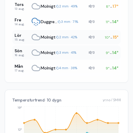
Tors
Molnigt
17
°
3
2 mm · 49%
8
°
→
13 aug.
Fre
Duggregn
14
°
3
3 mm · 71%
11
°
→
14 aug.
Lör
Molnigt
15
°
3
2 mm · 42%
10
°
→
15 aug.
Sön
Molnigt
14
°
3
3 mm · 41%
9
°
→
16 aug.
Mån
Molnigt
14
°
3
4 mm · 38%
9
°
→
17 aug.
Temperaturtrend · 10 dygn
yr.no / SMHI
19°
12°