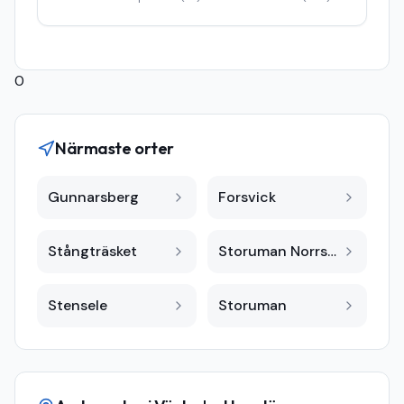
0
Närmaste orter
Gunnarsberg
Forsvick
Stångträsket
Storuman Norrsken
Stensele
Storuman