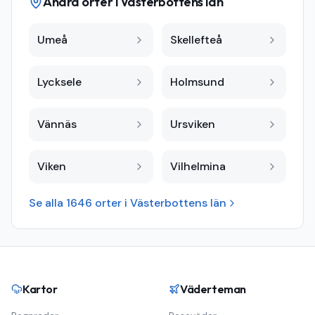
Andra orter i
Västerbottens län
Umeå
Skellefteå
Lycksele
Holmsund
Vännäs
Ursviken
Viken
Vilhelmina
Se alla
1646
orter i
Västerbottens län
Kartor
Väderteman