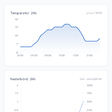
Temperatur · 24h
yr.no / SMHI
16°
13°
10°
7°
4°
01:00
05:00
09:00
13:00
17:00
21:00
Nederbörd · 24h
mm · sannolikhet
2
100%
1.5
75%
1
50%
0.5
25%