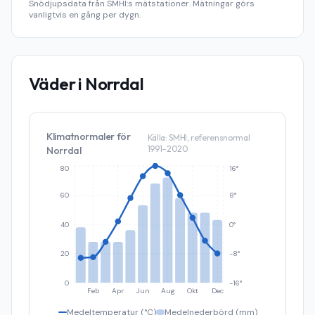
Snödjupsdata från SMHI:s mätstationer. Mätningar görs
vanligtvis en gång per dygn.
Väder i
Norrdal
Klimatnormaler för
Källa: SMHI, referensnormal
1991–2020
Norrdal
80
16°
60
8°
40
0°
20
-8°
0
-16°
Feb
Apr
Jun
Aug
Okt
Dec
Medeltemperatur (°C)
Medelnederbörd (mm)