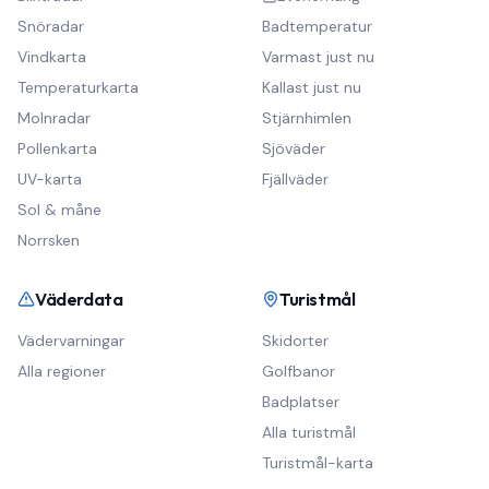
Snöradar
Badtemperatur
Vindkarta
Varmast just nu
Temperaturkarta
Kallast just nu
Molnradar
Stjärnhimlen
Pollenkarta
Sjöväder
UV-karta
Fjällväder
Sol & måne
Norrsken
Väderdata
Turistmål
Vädervarningar
Skidorter
Alla regioner
Golfbanor
Badplatser
Alla turistmål
Turistmål-karta