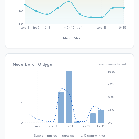
14°
10°
tors 6
fre 7
lör 8
mån 10
tis 11
tors 13
lör 15
Max
Min
Nederbörd · 10 dygn
mm · sannolikhet
5
100%
75%
50%
2
25%
0
0%
fre 7
sön 9
tis 11
tors 13
lör 15
Staplar: mm regn · streckad linje: % sannolikhet