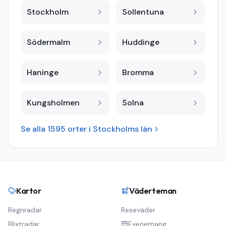
Stockholm
Sollentuna
Södermalm
Huddinge
Haninge
Bromma
Kungsholmen
Solna
Se alla
1595
orter i
Stockholms län
Kartor
Väderteman
Regnradar
Reseväder
Blixtradar
Evenemang