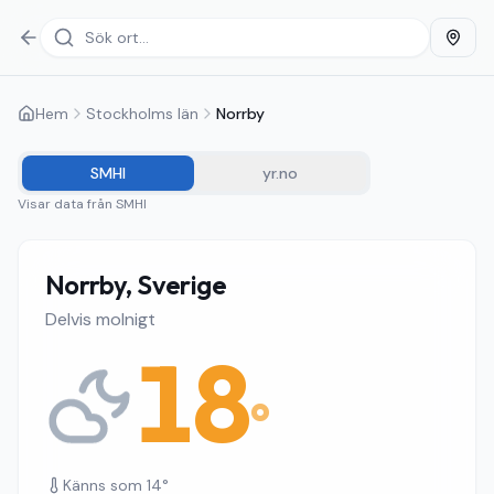
Hem
Stockholms län
Norrby
SMHI
yr.no
Visar data från
SMHI
Norrby, Sverige
Delvis molnigt
18
°
Känns som
14
°