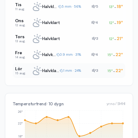
Tis
Halvklart
18
°
5
5 mm · 56%
13
°
→
11 aug.
Ons
Halvklart
19
°
4
12
°
→
12 aug.
Tors
Halvklart
21
°
3
12
°
→
13 aug.
Fre
Halvklart
22
°
4
0.9 mm · 31%
15
°
→
14 aug.
Lör
Halvklart
22
°
3
1 mm · 24%
15
°
→
15 aug.
Temperaturtrend · 10 dygn
yr.no / SMHI
26°
22°
18°