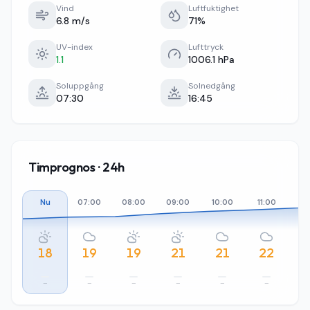
Vind
Luftfuktighet
6.8 m/s
71%
UV-index
Lufttryck
1.1
1006.1 hPa
Soluppgång
Solnedgång
07:30
16:45
Timprognos · 24h
Nu
07:00
08:00
09:00
10:00
11:00
12
18
19
19
21
21
22
–
–
–
–
–
–