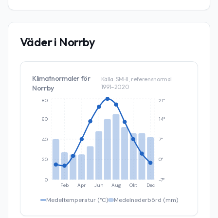
Väder i
Norrby
Klimatnormaler för
Källa: SMHI, referensnormal
1991–2020
Norrby
80
21°
60
14°
40
7°
20
0°
0
-7°
Feb
Apr
Jun
Aug
Okt
Dec
Medeltemperatur (°C)
Medelnederbörd (mm)