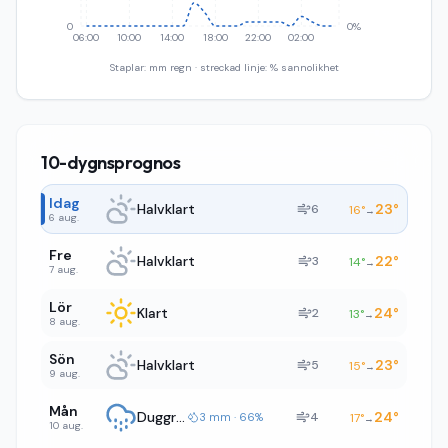
0
0%
06:00
10:00
14:00
18:00
22:00
02:00
Staplar: mm regn · streckad linje: % sannolikhet
10-dygnsprognos
Idag
Halvklart
23
°
6
16
°
→
6 aug.
Fre
Halvklart
22
°
3
14
°
→
7 aug.
Lör
Klart
24
°
2
13
°
→
8 aug.
Sön
Halvklart
23
°
5
15
°
→
9 aug.
Mån
Duggregn
24
°
4
3 mm · 66%
17
°
→
10 aug.