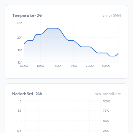
Temperatur · 24h
yr.no / SMHI
25°
20°
16°
12°
06:00
10:00
14:00
18:00
22:00
02:00
Nederbörd · 24h
mm · sannolikhet
2
100%
1.5
75%
1
50%
0.5
25%