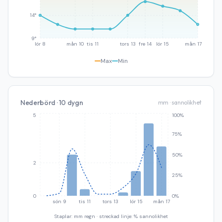
14°
9°
lör 8
mån 10
tis 11
tors 13
fre 14
lör 15
mån 17
Max
Min
Nederbörd · 10 dygn
mm · sannolikhet
5
100%
75%
50%
2
25%
0
0%
sön 9
tis 11
tors 13
lör 15
mån 17
Staplar: mm regn · streckad linje: % sannolikhet