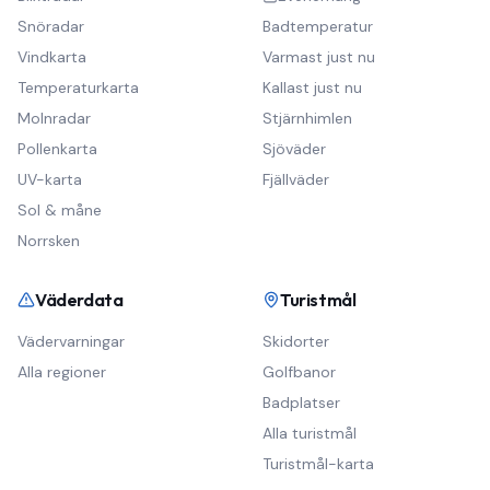
Snöradar
Badtemperatur
Vindkarta
Varmast just nu
Temperaturkarta
Kallast just nu
Molnradar
Stjärnhimlen
Pollenkarta
Sjöväder
UV-karta
Fjällväder
Sol & måne
Norrsken
Väderdata
Turistmål
Vädervarningar
Skidorter
Alla regioner
Golfbanor
Badplatser
Alla turistmål
Turistmål-karta