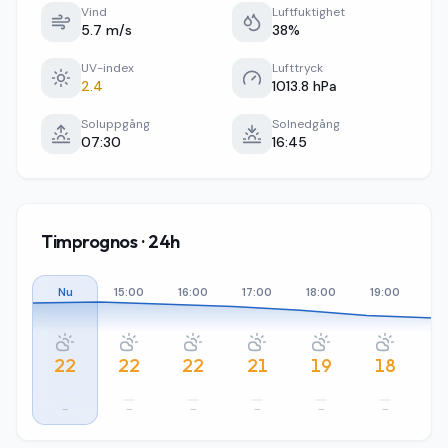
Vind
Luftfuktighet
5.7 m/s
38%
UV-index
Lufttryck
2.4
1013.8 hPa
Soluppgång
Solnedgång
07:30
16:45
Timprognos · 24h
Nu
15:00
16:00
17:00
18:00
19:00
20
22
22
22
21
19
18
–
–
–
–
–
–