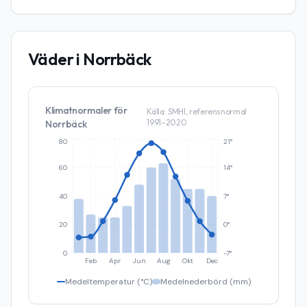
Väder i
Norrbäck
Klimatnormaler för
Källa: SMHI, referensnormal
1991–2020
Norrbäck
80
21°
60
14°
40
7°
20
0°
0
-7°
Feb
Apr
Jun
Aug
Okt
Dec
Medeltemperatur (°C)
Medelnederbörd (mm)