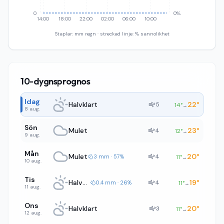
0
0%
14:00
18:00
22:00
02:00
06:00
10:00
Staplar: mm regn · streckad linje: % sannolikhet
10-dygnsprognos
Idag
Halvklart
22
°
5
14
°
→
8 aug.
Sön
Mulet
23
°
4
12
°
→
9 aug.
Mån
Mulet
20
°
4
3 mm · 57%
11
°
→
10 aug.
Tis
Halvklart
19
°
4
0.4 mm · 26%
11
°
→
11 aug.
Ons
Halvklart
20
°
3
11
°
→
12 aug.