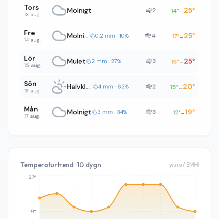
Tors
Molnigt
25
°
2
14
°
→
13 aug.
Fre
Molnigt
25
°
4
0.2 mm · 10%
17
°
→
14 aug.
Lör
Mulet
25
°
3
2 mm · 27%
16
°
→
15 aug.
Sön
Halvklart
20
°
2
4 mm · 62%
15
°
→
16 aug.
Mån
Molnigt
19
°
3
3 mm · 34%
12
°
→
17 aug.
Temperaturtrend · 10 dygn
yr.no / SMHI
27°
19°