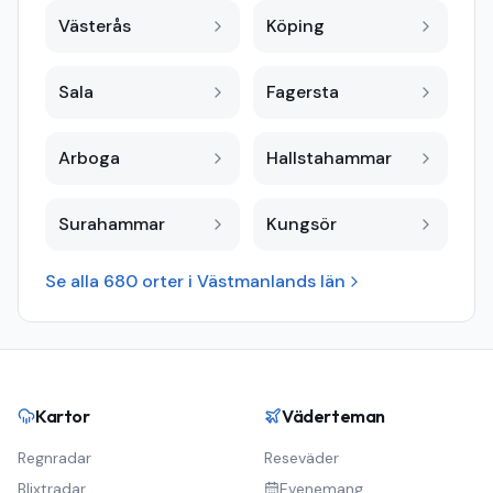
Västerås
Köping
Sala
Fagersta
Arboga
Hallstahammar
Surahammar
Kungsör
Se alla
680
orter i
Västmanlands län
Kartor
Väderteman
Regnradar
Reseväder
Blixtradar
Evenemang