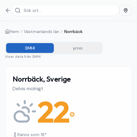
Hem
Västmanlands län
Norrbäck
SMHI
yr.no
Visar data från
SMHI
Norrbäck, Sverige
Delvis molnigt
22
°
Känns som
18
°