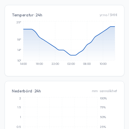
Temperatur · 24h
yr.no / SMHI
25°
18°
14°
10°
14:00
18:00
22:00
02:00
06:00
10:00
Nederbörd · 24h
mm · sannolikhet
2
100%
1.5
75%
1
50%
0.5
25%