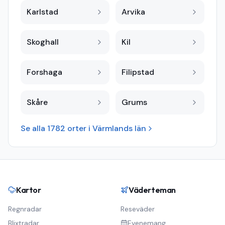
Karlstad
Arvika
Skoghall
Kil
Forshaga
Filipstad
Skåre
Grums
Se alla
1782
orter i
Värmlands län
Kartor
Väderteman
Regnradar
Reseväder
Blixtradar
Evenemang