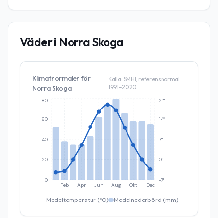
Väder i
Norra Skoga
Klimatnormaler för
Källa: SMHI, referensnormal
1991–2020
Norra Skoga
80
21°
60
14°
40
7°
20
0°
0
-7°
Feb
Apr
Jun
Aug
Okt
Dec
Medeltemperatur (°C)
Medelnederbörd (mm)