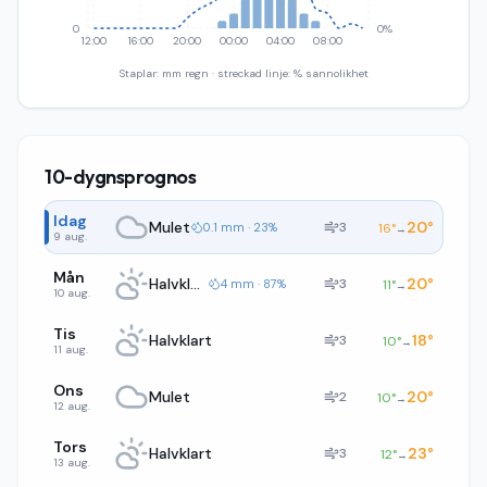
0
0%
12:00
16:00
20:00
00:00
04:00
08:00
Staplar: mm regn · streckad linje: % sannolikhet
10-dygnsprognos
Idag
Mulet
20
°
3
0.1 mm · 23%
16
°
→
9 aug.
Mån
Halvklart
20
°
3
4 mm · 87%
11
°
→
10 aug.
Tis
Halvklart
18
°
3
10
°
→
11 aug.
Ons
Mulet
20
°
2
10
°
→
12 aug.
Tors
Halvklart
23
°
3
12
°
→
13 aug.