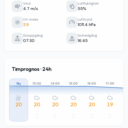
Vind
Luftfuktighet
4.7 m/s
55%
UV-index
Lufttryck
3.9
1011.4 hPa
Soluppgång
Solnedgång
07:30
16:45
Timprognos · 24h
Nu
13:00
14:00
15:00
16:00
17:00
18
20
20
20
20
20
19
–
–
–
–
–
–