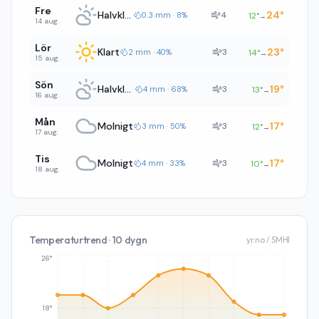
Fre
Halvklart
24
°
4
0.3 mm · 8%
12
°
→
14 aug.
Lör
Klart
23
°
3
2 mm · 40%
14
°
→
15 aug.
Sön
Halvklart
19
°
3
4 mm · 68%
13
°
→
16 aug.
Mån
Molnigt
17
°
3
3 mm · 50%
12
°
→
17 aug.
Tis
Molnigt
17
°
3
4 mm · 33%
10
°
→
18 aug.
Temperaturtrend · 10 dygn
yr.no / SMHI
26°
18°