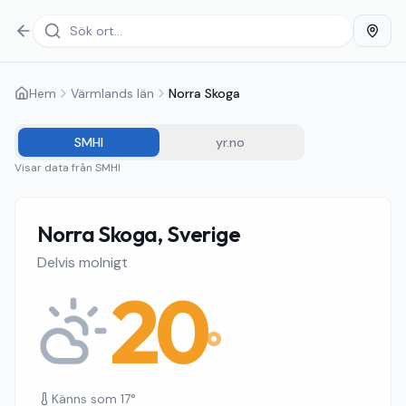
Hem
Värmlands län
Norra Skoga
SMHI
yr.no
Visar data från
SMHI
Norra Skoga, Sverige
Delvis molnigt
20
°
Känns som
17
°