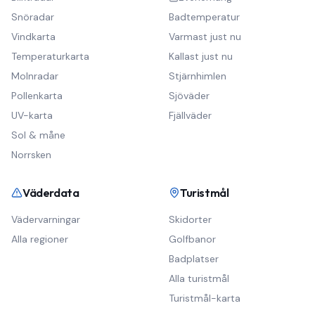
Snöradar
Badtemperatur
Vindkarta
Varmast just nu
Temperaturkarta
Kallast just nu
Molnradar
Stjärnhimlen
Pollenkarta
Sjöväder
UV-karta
Fjällväder
Sol & måne
Norrsken
Väderdata
Turistmål
Vädervarningar
Skidorter
Alla regioner
Golfbanor
Badplatser
Alla turistmål
Turistmål-karta