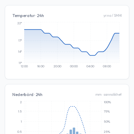
Temperatur · 24h
yr.no / SMHI
22°
17°
14°
11°
12:00
16:00
20:00
00:00
04:00
08:00
Nederbörd · 24h
mm · sannolikhet
2
100%
1.5
75%
1
50%
0.5
25%