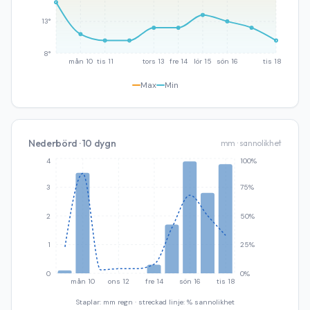
13°
8°
mån 10
tis 11
tors 13
fre 14
lör 15
sön 16
tis 18
Max
Min
Nederbörd · 10 dygn
mm · sannolikhet
4
100%
3
75%
2
50%
1
25%
0
0%
mån 10
ons 12
fre 14
sön 16
tis 18
Staplar: mm regn · streckad linje: % sannolikhet