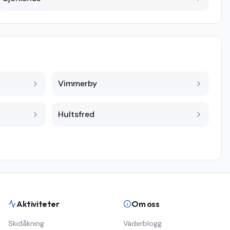
Vimmerby
Hultsfred
Aktiviteter
Om oss
Skidåkning
Väderblogg