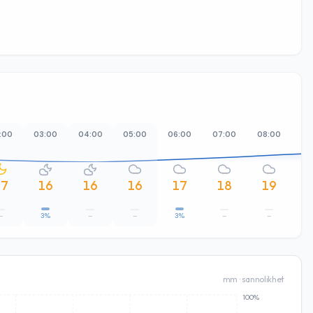
:00
03:00
04:00
05:00
06:00
07:00
08:00
09
17
16
16
16
17
18
19
–
3%
–
–
3%
–
–
mm · sannolikhet
100%