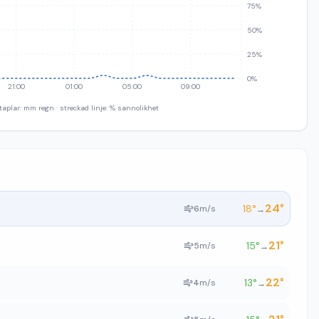
75%
50%
25%
0%
21:00
01:00
05:00
09:00
taplar: mm regn · streckad linje: % sannolikhet
24
°
18
°
6
m/s
→
21
°
15
°
5
m/s
→
22
°
13
°
4
m/s
→