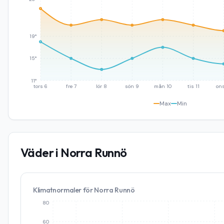
19°
15°
11°
tors 6
fre 7
lör 8
sön 9
mån 10
tis 11
ons
Max
Min
Väder i
Norra Runnö
Klimatnormaler för
Norra Runnö
80
60