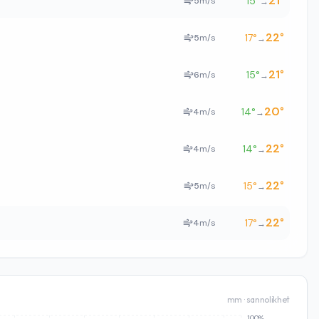
21
°
15
°
5
m/s
→
22
°
17
°
5
m/s
→
21
°
15
°
6
m/s
→
20
°
14
°
4
m/s
→
22
°
14
°
4
m/s
→
22
°
15
°
5
m/s
→
22
°
17
°
4
m/s
→
mm · sannolikhet
100%