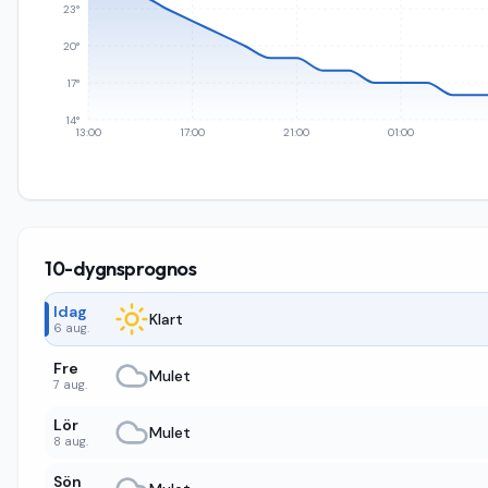
23°
20°
17°
14°
13:00
17:00
21:00
01:00
10-dygnsprognos
Idag
Klart
6 aug.
Fre
Mulet
7 aug.
Lör
Mulet
8 aug.
Sön