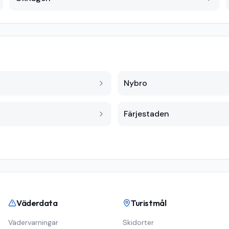
Nybro
Färjestaden
Väderdata
Turistmål
Vädervarningar
Skidorter