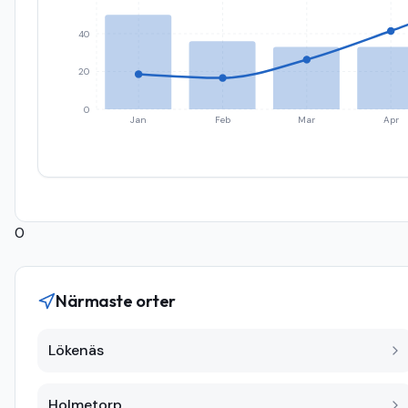
40
20
0
Jan
Feb
Mar
Apr
0
Närmaste orter
Lökenäs
Holmetorp