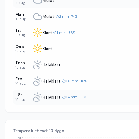
Mulet
9 aug.
Mån
Mulet
·
2 mm · 74%
10 aug.
Tis
Klart
·
1 mm · 36%
11 aug.
Ons
Klart
12 aug.
Tors
Halvklart
13 aug.
Fre
Halvklart
·
0.6 mm · 16%
14 aug.
Lör
Halvklart
·
0.4 mm · 16%
15 aug.
Temperaturtrend · 10 dygn
26°