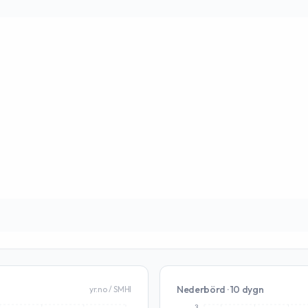
Nederbörd · 10 dygn
yr.no / SMHI
3