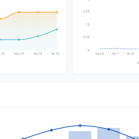
2.25
1.5
0.75
0
 12
tors 13
fre 14
lör 15
tors 6
fre 7
lör 8
S