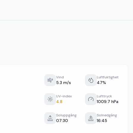
Vind
Luftfuktighet
5.3 m/s
47%
UV-index
Lufttryck
4.8
1009.7 hPa
Soluppgång
Solnedgång
07:30
16:45