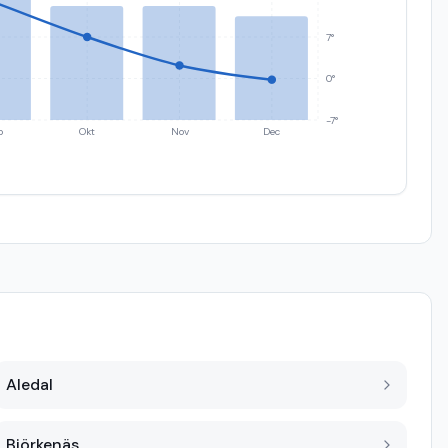
7°
0°
-7°
p
Okt
Nov
Dec
Aledal
Björkenäs