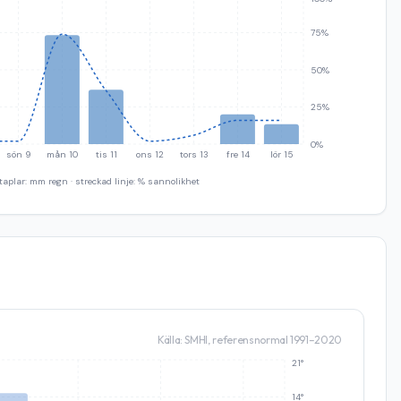
75%
50%
25%
0%
sön 9
mån 10
tis 11
ons 12
tors 13
fre 14
lör 15
taplar: mm regn · streckad linje: % sannolikhet
Källa: SMHI, referensnormal 1991–2020
21°
14°