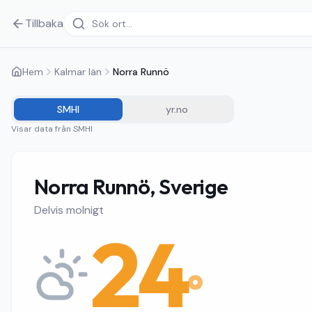
Tillbaka
Hem
Kalmar län
Norra Runnö
SMHI
yr.no
Visar data från
SMHI
Norra Runnö, Sverige
Delvis molnigt
24
°