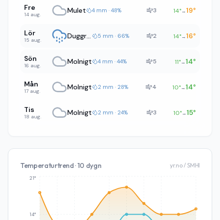
Fre
Mulet
19
°
3
4 mm · 48%
14
°
→
14 aug.
Lör
Duggregn
16
°
2
5 mm · 66%
14
°
→
15 aug.
Sön
Molnigt
14
°
5
4 mm · 44%
11
°
→
16 aug.
Mån
Molnigt
14
°
4
2 mm · 28%
10
°
→
17 aug.
Tis
Molnigt
15
°
3
2 mm · 24%
10
°
→
18 aug.
Temperaturtrend · 10 dygn
yr.no / SMHI
21°
14°