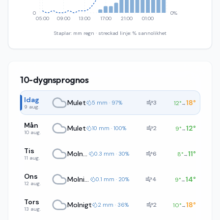
0
0%
05:00
09:00
13:00
17:00
21:00
01:00
Staplar: mm regn · streckad linje: % sannolikhet
10-dygnsprognos
Idag
Mulet
18
°
3
5 mm · 97%
12
°
→
9 aug.
Mån
Mulet
12
°
2
10 mm · 100%
9
°
→
10 aug.
Tis
Molnigt
11
°
6
0.3 mm · 30%
8
°
→
11 aug.
Ons
Molnigt
14
°
4
0.1 mm · 20%
9
°
→
12 aug.
Tors
Molnigt
18
°
2
2 mm · 36%
10
°
→
13 aug.