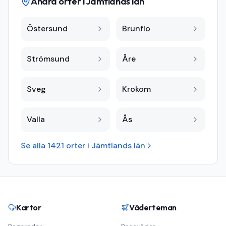
Andra orter i
Jämtlands län
Östersund
Brunflo
Strömsund
Åre
Sveg
Krokom
Valla
Ås
Se alla
1421
orter i
Jämtlands län
Kartor
Väderteman