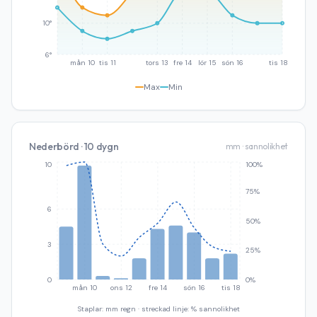
10°
6°
mån 10
tis 11
tors 13
fre 14
lör 15
sön 16
tis 18
Max
Min
Nederbörd · 10 dygn
mm · sannolikhet
10
100%
75%
6
50%
3
25%
0
0%
mån 10
ons 12
fre 14
sön 16
tis 18
Staplar: mm regn · streckad linje: % sannolikhet