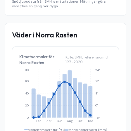
Snödjupsdata från SMHI:s mätstationer. Mätningar görs
vanligtvis en gång per dygn.
Väder i
Norra Rasten
Klimatnormaler för
Källa: SMHI, referensnormal
1991–2020
Norra Rasten
80
24°
60
16°
40
8°
20
0°
0
-8°
Feb
Apr
Jun
Aug
Okt
Dec
Medeltemperatur (°C)
Medelnederbörd (mm)