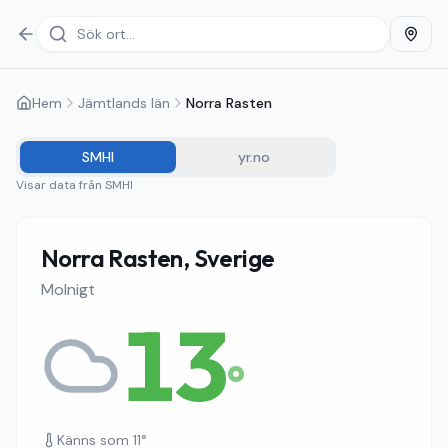
Hem
Jämtlands län
Norra Rasten
SMHI
yr.no
Visar data från
SMHI
Norra Rasten, Sverige
Molnigt
13
°
Känns som
11
°