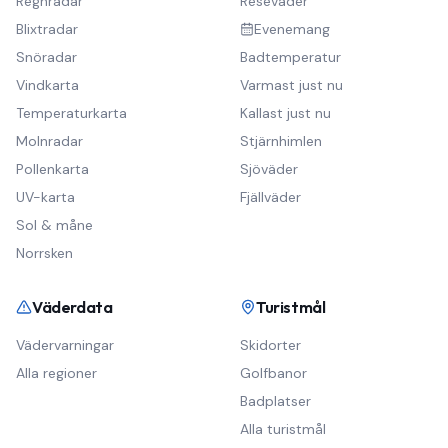
Regnradar
Reseväder
Blixtradar
Evenemang
Snöradar
Badtemperatur
Vindkarta
Varmast just nu
Temperaturkarta
Kallast just nu
Molnradar
Stjärnhimlen
Pollenkarta
Sjöväder
UV-karta
Fjällväder
Sol & måne
Norrsken
Väderdata
Turistmål
Vädervarningar
Skidorter
Alla regioner
Golfbanor
Badplatser
Alla turistmål