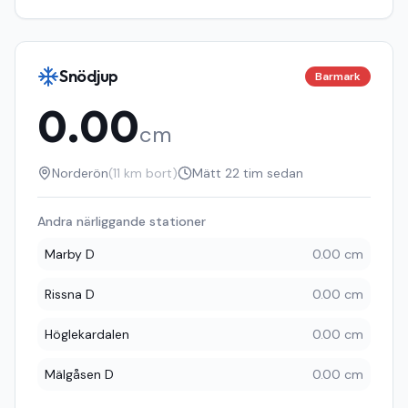
Snödjup
Barmark
0.00
cm
Norderön
(
11
km bort)
Mätt
22 tim sedan
Andra närliggande stationer
Marby D
0.00 cm
Rissna D
0.00 cm
Höglekardalen
0.00 cm
Mälgåsen D
0.00 cm