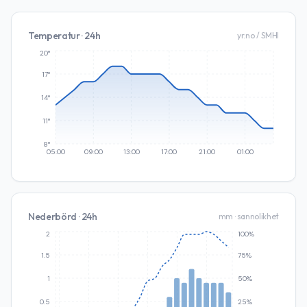
Temperatur · 24h
yr.no / SMHI
20°
17°
14°
11°
8°
05:00
09:00
13:00
17:00
21:00
01:00
Nederbörd · 24h
mm · sannolikhet
2
100%
1.5
75%
1
50%
0.5
25%