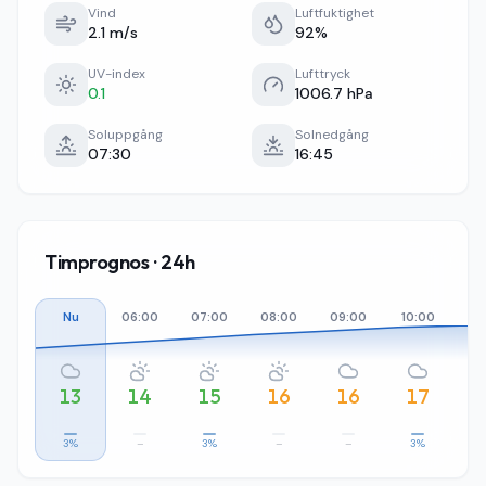
Vind
Luftfuktighet
2.1 m/s
92%
UV-index
Lufttryck
0.1
1006.7 hPa
Soluppgång
Solnedgång
07:30
16:45
Timprognos · 24h
Nu
06:00
07:00
08:00
09:00
10:00
11
13
14
15
16
16
17
3%
–
3%
–
–
3%