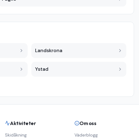
Landskrona
Ystad
Aktiviteter
Om oss
Skidåkning
Väderblogg