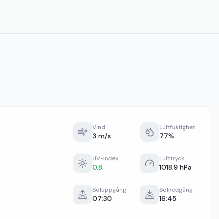
Vind
Luftfuktighet
3 m/s
77%
UV-index
Lufttryck
0.8
1018.9 hPa
Soluppgång
Solnedgång
07:30
16:45