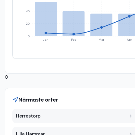
40
20
0
Jan
Feb
Mar
Apr
0
Närmaste orter
Herrestorp
Lilla Hammar