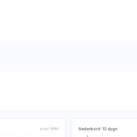
Nederbörd · 10 dygn
yr.no / SMHI
3