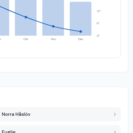
12°
6°
0°
p
Okt
Nov
Dec
Norra Håslöv
Fuglie