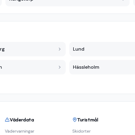
rg
Lund
m
Hässleholm
Väderdata
Turistmål
Vädervarningar
Skidorter