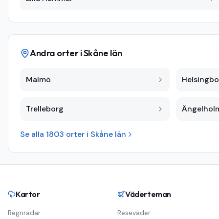
Andra orter i
Skåne län
Malmö
Helsingbo
Trelleborg
Ängelhol
Se alla
1803
orter i
Skåne län
Kartor
Väderteman
Regnradar
Reseväder