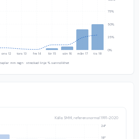
75%
50%
25%
0%
ons 12
tors 13
fre 14
lör 15
sön 16
mån 17
tis 18
taplar: mm regn · streckad linje: % sannolikhet
Källa: SMHI, referensnormal 1991–2020
24°
18°