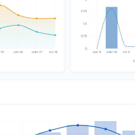
2.25
1.5
0.75
0
 15
sön 16
mån 17
tis 18
sön 9
mån 10
tis 11
S