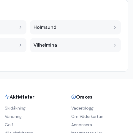
Holmsund
Vilhelmina
Aktiviteter
Om oss
Skidåkning
Väderblogg
Vandring
Om Väderkartan
Golf
Annonsera