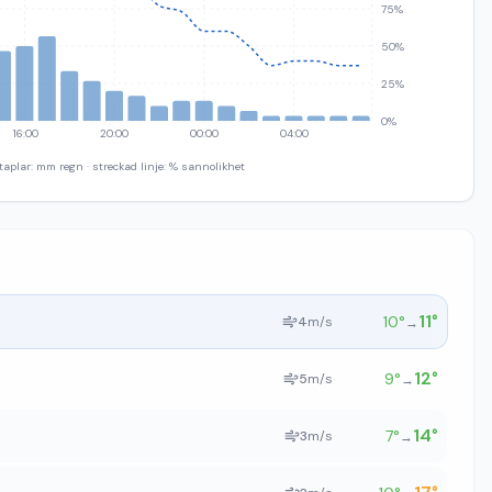
75%
50%
25%
0%
16:00
20:00
00:00
04:00
taplar: mm regn · streckad linje: % sannolikhet
11
°
10
°
4
m/s
→
12
°
9
°
5
m/s
→
14
°
7
°
3
m/s
→