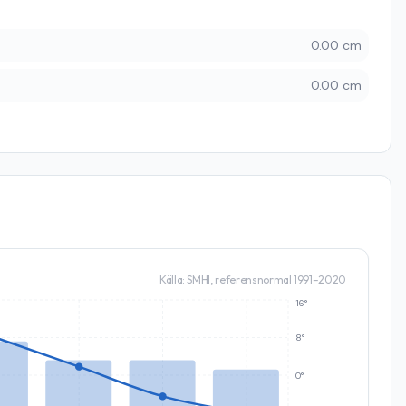
0.00 cm
0.00 cm
Källa: SMHI, referensnormal 1991–2020
16°
8°
0°