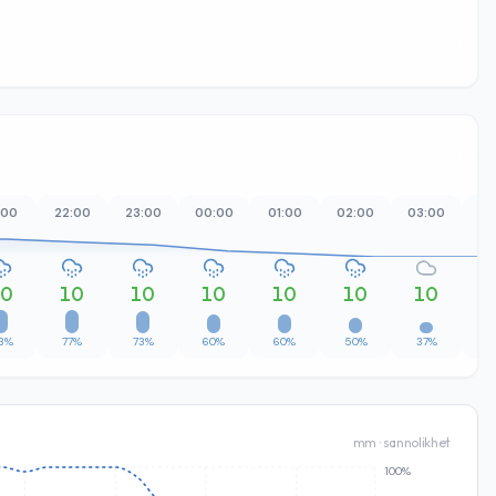
:00
22:00
23:00
00:00
01:00
02:00
03:00
04
10
10
10
10
10
10
10
3%
77%
73%
60%
60%
50%
37%
4
mm · sannolikhet
100%