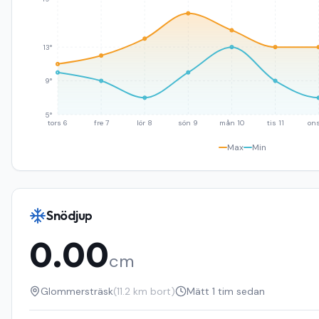
13°
9°
5°
tors 6
fre 7
lör 8
sön 9
mån 10
tis 11
ons
Max
Min
Snödjup
0.00
cm
Glommersträsk
(
11.2
km bort)
Mätt
1 tim sedan