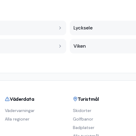
Lycksele
Viken
Väderdata
Turistmål
Vädervarningar
Skidorter
Alla regioner
Golfbanor
Badplatser