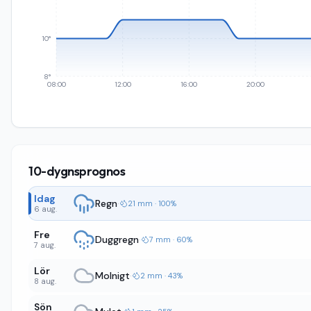
10°
8°
08:00
12:00
16:00
20:00
10-dygnsprognos
Idag
Regn
·
21 mm · 100%
6 aug.
Fre
Duggregn
·
7 mm · 60%
7 aug.
Lör
Molnigt
·
2 mm · 43%
8 aug.
Sön