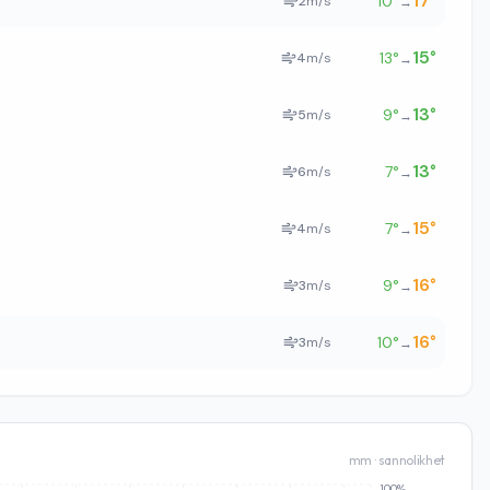
17
°
10
°
2
m/s
→
15
°
13
°
4
m/s
→
13
°
9
°
5
m/s
→
13
°
7
°
6
m/s
→
15
°
7
°
4
m/s
→
16
°
9
°
3
m/s
→
16
°
10
°
3
m/s
→
mm · sannolikhet
100%