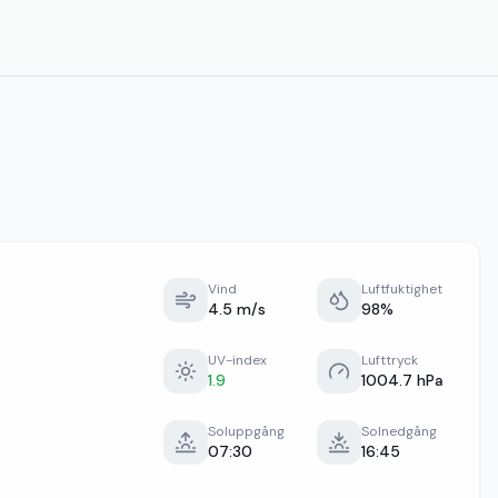
Vind
Luftfuktighet
4.5 m/s
98%
UV-index
Lufttryck
1.9
1004.7 hPa
Soluppgång
Solnedgång
07:30
16:45