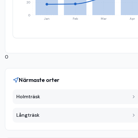
20
0
Jan
Feb
Mar
Apr
0
Närmaste orter
Holmträsk
Långträsk