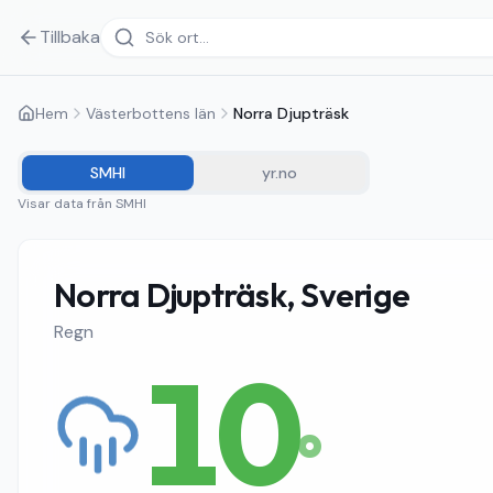
Tillbaka
Hem
Västerbottens län
Norra Djupträsk
SMHI
yr.no
Visar data från
SMHI
Norra Djupträsk, Sverige
Regn
10
°