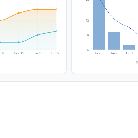
12
6
0
 12
tors 13
fre 14
lör 15
tors 6
fre 7
lör 8
S