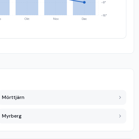
-8°
-16°
p
Okt
Nov
Dec
Mörttjärn
Myrberg