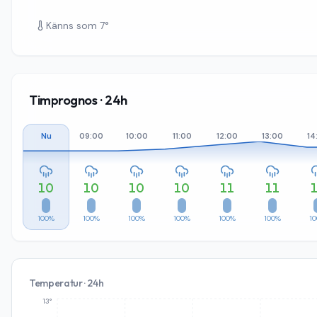
Känns som
7
°
Timprognos · 24h
Nu
09:00
10:00
11:00
12:00
13:00
14
10
10
10
10
11
11
100%
100%
100%
100%
100%
100%
1
Temperatur · 24h
13°