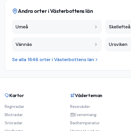
Andra orter i
Västerbottens län
Umeå
Skellefteå
Vännäs
Ursviken
Se alla
1646
orter i
Västerbottens län
Kartor
Väderteman
Regnradar
Reseväder
Blixtradar
Evenemang
Snöradar
Badtemperatur