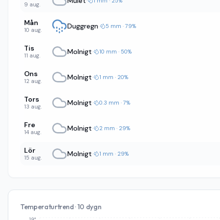
Mulet
·
1 mm · 25%
9 aug.
Mån
Duggregn
·
5 mm · 79%
10 aug.
Tis
Molnigt
·
10 mm · 50%
11 aug.
Ons
Molnigt
·
1 mm · 20%
12 aug.
Tors
Molnigt
·
0.3 mm · 7%
13 aug.
Fre
Molnigt
·
2 mm · 29%
14 aug.
Lör
Molnigt
·
1 mm · 29%
15 aug.
Temperaturtrend · 10 dygn
19°