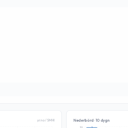
Nederbörd · 10 dygn
yr.no / SMHI
21