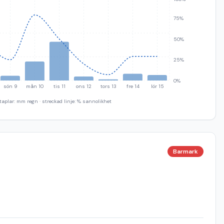
75%
50%
25%
0%
sön 9
mån 10
tis 11
ons 12
tors 13
fre 14
lör 15
taplar: mm regn · streckad linje: % sannolikhet
Barmark