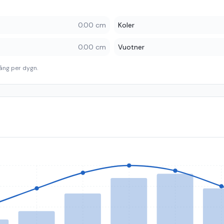
0.00 cm
Koler
0.00 cm
Vuotner
ång per dygn.