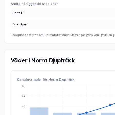
Andra närliggande stationer
Jörn D
Mörttjärn
Snödjupsdata från SMHI:s mätstationer. Mätningar görs vanligtvis en g
Väder i
Norra Djupträsk
Klimatnormaler för
Norra Djupträsk
80
60
40