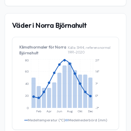
Väder i
Norra Björnahult
Klimatnormaler för
Norra
Källa: SMHI, referensnormal
1991–2020
Björnahult
80
21°
60
14°
40
7°
20
0°
0
-7°
Feb
Apr
Jun
Aug
Okt
Dec
Medeltemperatur (°C)
Medelnederbörd (mm)