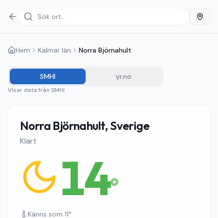
Hem
Kalmar län
Norra Björnahult
SMHI
yr.no
Visar data från
SMHI
Norra Björnahult, Sverige
Klart
14
°
Känns som
11
°