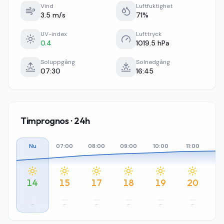
Vind
Luftfuktighet
3.5 m/s
71%
UV-index
Lufttryck
0.4
1019.5 hPa
Soluppgång
Solnedgång
07:30
16:45
Timprognos · 24h
Nu
07:00
08:00
09:00
10:00
11:00
12
14
15
17
18
19
20
–
–
–
–
–
–