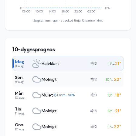
0
0%
06:00
10:00
14:00
18:00
22:00
02:00
Staplar: mm regn · streckad linje: % sannolikhet
10-dygnsprognos
Idag
Halvklart
21
°
3
11
°
→
8 aug.
Sön
Molnigt
22
°
2
10
°
→
9 aug.
Mån
Mulet
18
°
3
1 mm · 58%
13
°
→
10 aug.
Tis
Molnigt
21
°
5
12
°
→
11 aug.
Ons
Molnigt
22
°
2
11
°
→
12 aug.