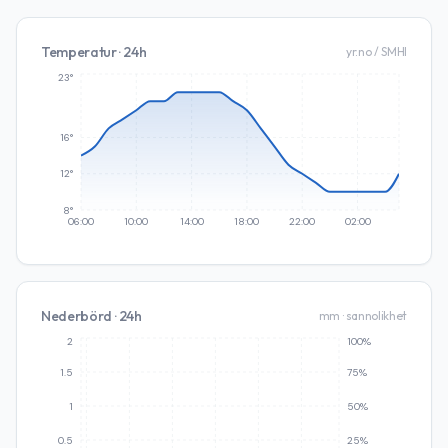
Temperatur · 24h
yr.no / SMHI
23°
16°
12°
8°
06:00
10:00
14:00
18:00
22:00
02:00
Nederbörd · 24h
mm · sannolikhet
2
100%
1.5
75%
1
50%
0.5
25%