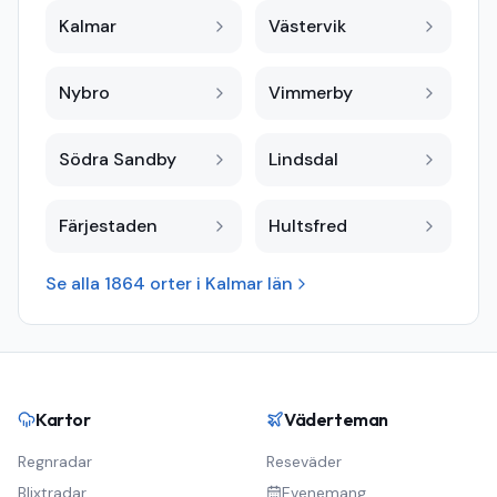
Kalmar
Västervik
Nybro
Vimmerby
Södra Sandby
Lindsdal
Färjestaden
Hultsfred
Se alla
1864
orter i
Kalmar län
Kartor
Väderteman
Regnradar
Reseväder
Blixtradar
Evenemang