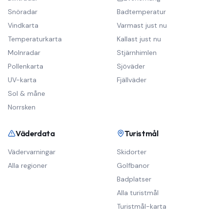
Snöradar
Badtemperatur
Vindkarta
Varmast just nu
Temperaturkarta
Kallast just nu
Molnradar
Stjärnhimlen
Pollenkarta
Sjöväder
UV-karta
Fjällväder
Sol & måne
Norrsken
Väderdata
Turistmål
Vädervarningar
Skidorter
Alla regioner
Golfbanor
Badplatser
Alla turistmål
Turistmål-karta