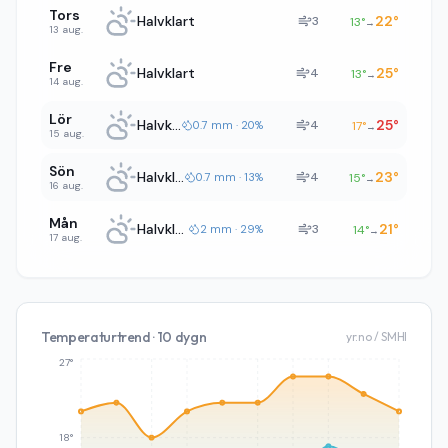
Tors
Halvklart
22
°
3
13
°
→
13 aug.
Fre
Halvklart
25
°
4
13
°
→
14 aug.
Lör
Halvklart
25
°
4
0.7 mm · 20%
17
°
→
15 aug.
Sön
Halvklart
23
°
4
0.7 mm · 13%
15
°
→
16 aug.
Mån
Halvklart
21
°
3
2 mm · 29%
14
°
→
17 aug.
Temperaturtrend · 10 dygn
yr.no / SMHI
27°
18°