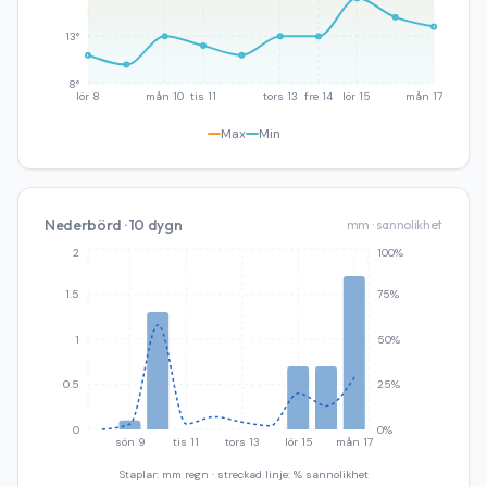
13°
8°
lör 8
mån 10
tis 11
tors 13
fre 14
lör 15
mån 17
Max
Min
Nederbörd · 10 dygn
mm · sannolikhet
2
100%
1.5
75%
1
50%
0.5
25%
0
0%
sön 9
tis 11
tors 13
lör 15
mån 17
Staplar: mm regn · streckad linje: % sannolikhet