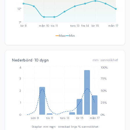
12°
7°
lör 8
mån 10
tis 11
tors 13
fre 14
lör 15
mån 17
Max
Min
Nederbörd · 10 dygn
mm · sannolikhet
4
100%
3
75%
2
50%
1
25%
0
0%
sön 9
tis 11
tors 13
lör 15
mån 17
Staplar: mm regn · streckad linje: % sannolikhet