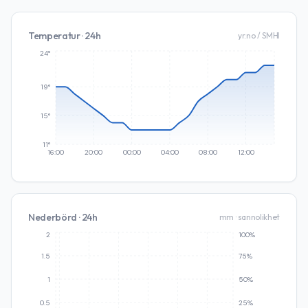
Temperatur · 24h
yr.no / SMHI
24°
19°
15°
11°
16:00
20:00
00:00
04:00
08:00
12:00
Nederbörd · 24h
mm · sannolikhet
2
100%
1.5
75%
1
50%
0.5
25%