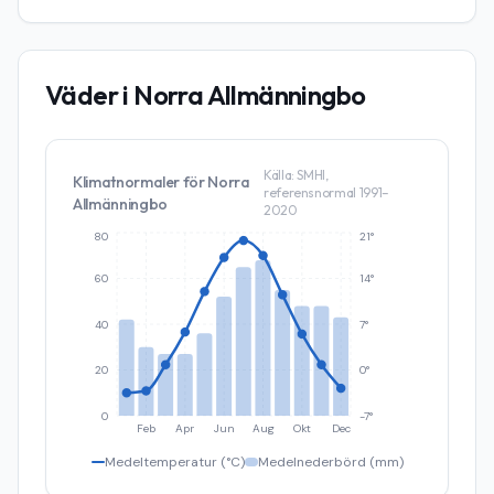
Väder i
Norra Allmänningbo
Källa: SMHI,
Klimatnormaler för
Norra
referensnormal 1991–
Allmänningbo
2020
80
21°
60
14°
40
7°
20
0°
0
-7°
Feb
Apr
Jun
Aug
Okt
Dec
Medeltemperatur (°C)
Medelnederbörd (mm)