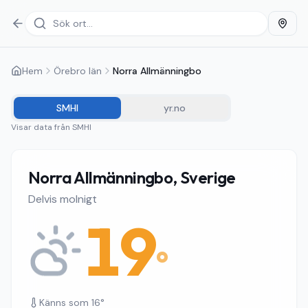
Hem
Örebro län
Norra Allmänningbo
SMHI
yr.no
Visar data från
SMHI
Norra Allmänningbo, Sverige
Delvis molnigt
19
°
Känns som
16
°