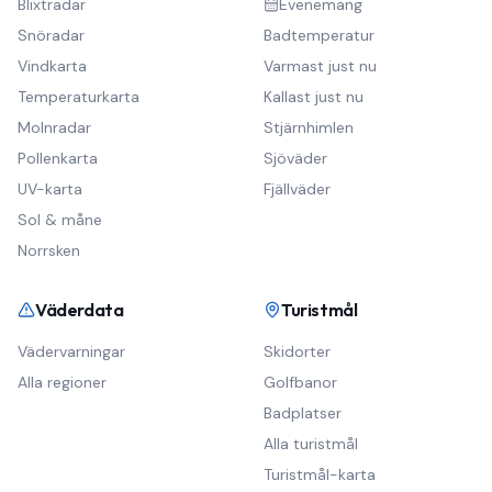
Blixtradar
Evenemang
Snöradar
Badtemperatur
Vindkarta
Varmast just nu
Temperaturkarta
Kallast just nu
Molnradar
Stjärnhimlen
Pollenkarta
Sjöväder
UV-karta
Fjällväder
Sol & måne
Norrsken
Väderdata
Turistmål
Vädervarningar
Skidorter
Alla regioner
Golfbanor
Badplatser
Alla turistmål
Turistmål-karta