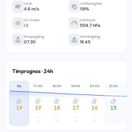
Vind
Luftfuktighet
4.6 m/s
59%
UV-index
Lufttryck
1.6
1014.7 hPa
Soluppgång
Solnedgång
07:30
16:45
Timprognos · 24h
Nu
17:00
18:00
19:00
20:00
21:00
22
19
19
18
17
16
15
–
–
–
–
–
–