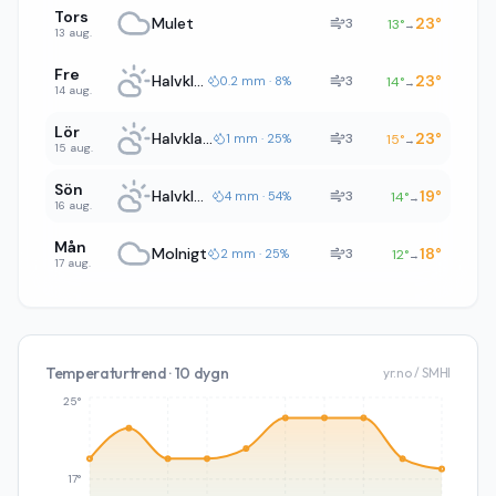
Tors
Mulet
23
°
3
13
°
→
13 aug.
Fre
Halvklart
23
°
3
0.2 mm · 8%
14
°
→
14 aug.
Lör
Halvklart
23
°
3
1 mm · 25%
15
°
→
15 aug.
Sön
Halvklart
19
°
3
4 mm · 54%
14
°
→
16 aug.
Mån
Molnigt
18
°
3
2 mm · 25%
12
°
→
17 aug.
Temperaturtrend · 10 dygn
yr.no / SMHI
25°
17°