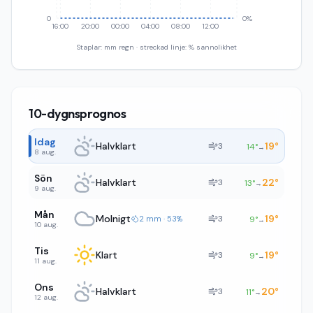
0
0%
16:00
20:00
00:00
04:00
08:00
12:00
Staplar: mm regn · streckad linje: % sannolikhet
10-dygnsprognos
Idag
Halvklart
19
°
3
14
°
→
8 aug.
Sön
Halvklart
22
°
3
13
°
→
9 aug.
Mån
Molnigt
19
°
3
2 mm · 53%
9
°
→
10 aug.
Tis
Klart
19
°
3
9
°
→
11 aug.
Ons
Halvklart
20
°
3
11
°
→
12 aug.