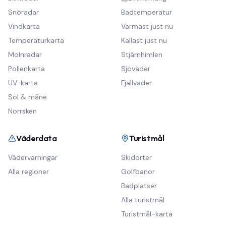
Snöradar
Badtemperatur
Vindkarta
Varmast just nu
Temperaturkarta
Kallast just nu
Molnradar
Stjärnhimlen
Pollenkarta
Sjöväder
UV-karta
Fjällväder
Sol & måne
Norrsken
Väderdata
Turistmål
Vädervarningar
Skidorter
Alla regioner
Golfbanor
Badplatser
Alla turistmål
Turistmål-karta