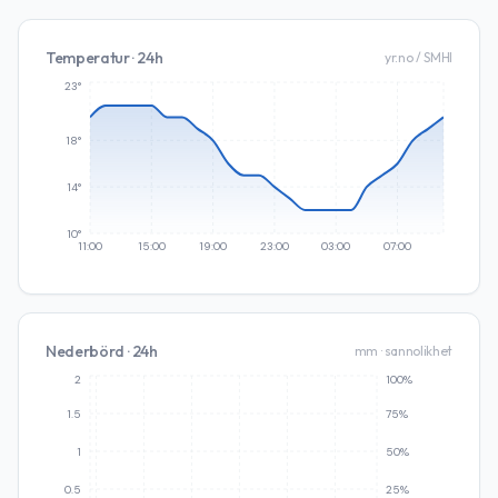
Temperatur · 24h
yr.no / SMHI
23°
18°
14°
10°
11:00
15:00
19:00
23:00
03:00
07:00
Nederbörd · 24h
mm · sannolikhet
2
100%
1.5
75%
1
50%
0.5
25%