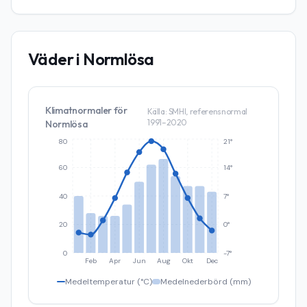
Väder i
Normlösa
Klimatnormaler för
Källa: SMHI, referensnormal
1991–2020
Normlösa
80
21°
60
14°
40
7°
20
0°
0
-7°
Feb
Apr
Jun
Aug
Okt
Dec
Medeltemperatur (°C)
Medelnederbörd (mm)