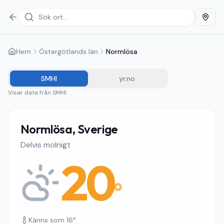
Hem
Östergötlands län
Normlösa
SMHI
yr.no
Visar data från
SMHI
Normlösa, Sverige
Delvis molnigt
20
°
Känns som
16
°