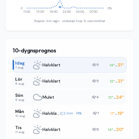
0
0%
11:00
15:00
19:00
23:00
03:00
07:00
Staplar: mm regn · streckad linje: % sannolikhet
10-dygnsprognos
Idag
Halvklart
21
°
5
14
°
→
7 aug.
Lör
Halvklart
21
°
5
12
°
→
8 aug.
Sön
Mulet
24
°
4
12
°
→
9 aug.
Mån
Halvklart
19
°
7
2 mm · 74%
17
°
→
10 aug.
Tis
Halvklart
20
°
6
14
°
→
11 aug.