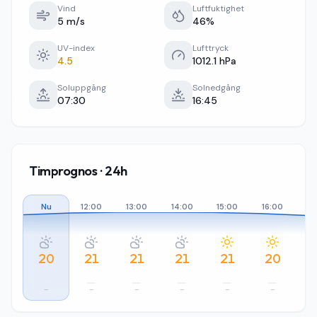
Vind
Luftfuktighet
5 m/s
46%
UV-index
Lufttryck
4.5
1012.1 hPa
Soluppgång
Solnedgång
07:30
16:45
Timprognos · 24h
Nu
12:00
13:00
14:00
15:00
16:00
17
20
21
21
21
21
20
–
–
–
–
–
–