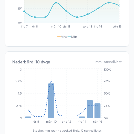
15°
10°
fre 7
lör 8
mån 10
tis 11
tors 13
fre 14
sön 16
Max
Min
Nederbörd · 10 dygn
mm · sannolikhet
3
100%
2.25
75%
1.5
50%
0.75
25%
0
0%
lör 8
mån 10
ons 12
fre 14
sön 16
Staplar: mm regn · streckad linje: % sannolikhet