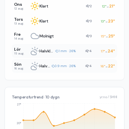
Ons
Klart
21
°
2
12
°
→
12 aug.
Tors
Klart
23
°
3
13
°
→
13 aug.
Fre
Molnigt
25
°
3
15
°
→
14 aug.
Lör
Halvklart
24
°
4
1 mm · 26%
17
°
→
15 aug.
Sön
Halvklart
22
°
4
0.9 mm · 26%
16
°
→
16 aug.
Temperaturtrend · 10 dygn
yr.no / SMHI
27°
20°