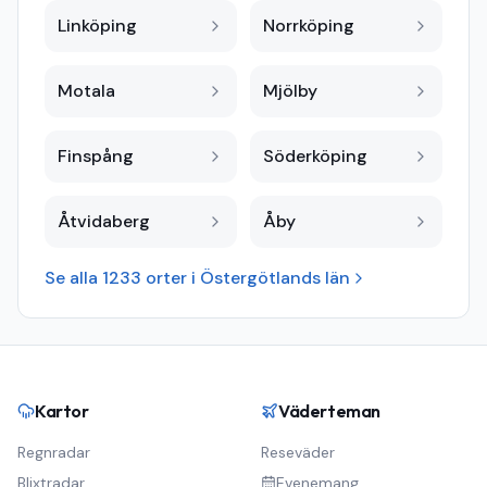
Linköping
Norrköping
Motala
Mjölby
Finspång
Söderköping
Åtvidaberg
Åby
Se alla
1233
orter i
Östergötlands län
Kartor
Väderteman
Regnradar
Reseväder
Blixtradar
Evenemang