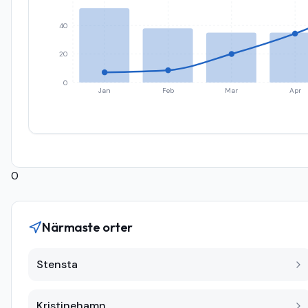
40
20
0
Jan
Feb
Mar
Apr
0
Närmaste orter
Stensta
Kristinehamn