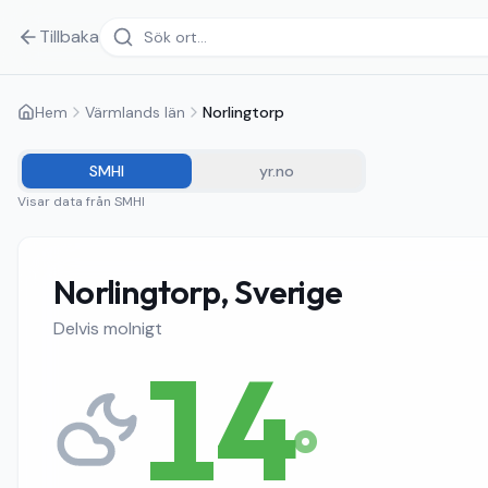
Tillbaka
Hem
Värmlands län
Norlingtorp
SMHI
yr.no
Visar data från
SMHI
Norlingtorp, Sverige
Delvis molnigt
14
°