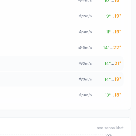
18
°
10
°
4
m/s
→
19
°
9
°
2
m/s
→
19
°
11
°
3
m/s
→
22
°
14
°
5
m/s
→
21
°
14
°
3
m/s
→
19
°
14
°
3
m/s
→
18
°
13
°
3
m/s
→
mm · sannolikhet
100%