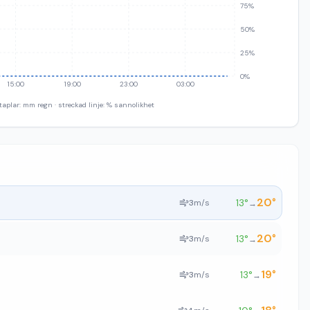
75%
50%
25%
0%
15:00
19:00
23:00
03:00
taplar: mm regn · streckad linje: % sannolikhet
20
°
13
°
3
m/s
→
20
°
13
°
3
m/s
→
19
°
13
°
3
m/s
→