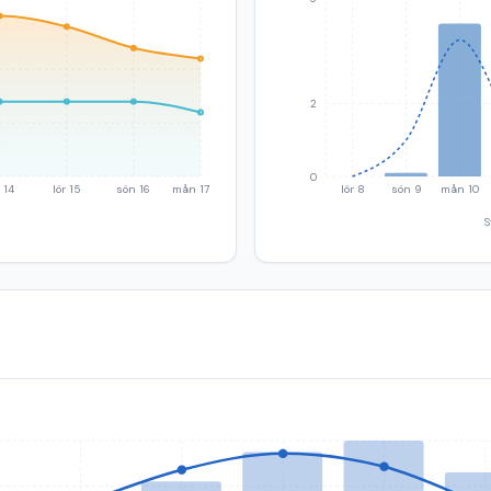
2
0
 14
lör 15
sön 16
mån 17
lör 8
sön 9
mån 10
S