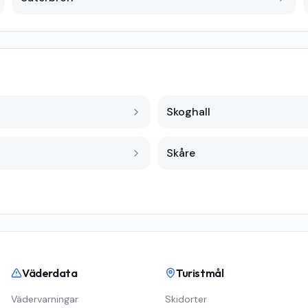
Skoghall
Skåre
Väderdata
Turistmål
Vädervarningar
Skidorter