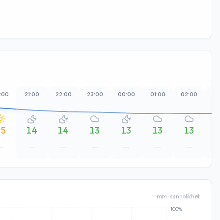
:00
21:00
22:00
23:00
00:00
01:00
02:00
03
15
14
14
13
13
13
13
–
–
–
–
–
–
–
mm · sannolikhet
100%