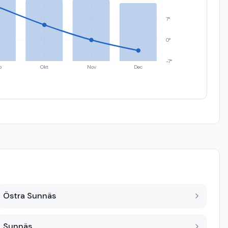
7°
0°
-7°
p
Okt
Nov
Dec
Östra Sunnäs
Sunnäs