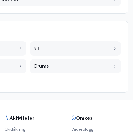
Kil
Grums
Aktiviteter
Om oss
Skidåkning
Väderblogg