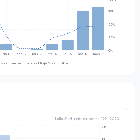
75%
50%
25%
0%
tis 11
ons 12
tors 13
fre 14
lör 15
sön 16
mån 17
taplar: mm regn · streckad linje: % sannolikhet
Källa: SMHI, referensnormal 1991–2020
21°
14°