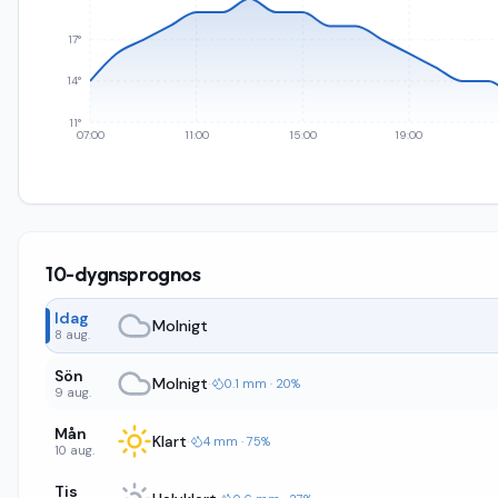
17°
14°
11°
07:00
11:00
15:00
19:00
10-dygnsprognos
Idag
Molnigt
8 aug.
Sön
Molnigt
·
0.1 mm · 20%
9 aug.
Mån
Klart
·
4 mm · 75%
10 aug.
Tis