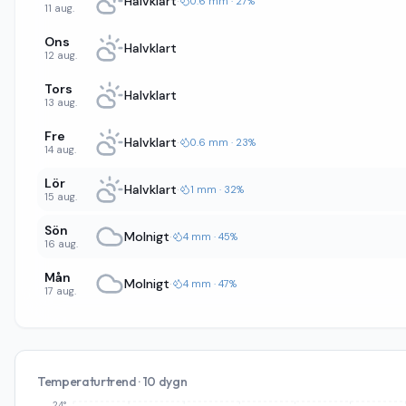
Halvklart
·
0.6 mm · 27%
11 aug.
Ons
Halvklart
12 aug.
Tors
Halvklart
13 aug.
Fre
Halvklart
·
0.6 mm · 23%
14 aug.
Lör
Halvklart
·
1 mm · 32%
15 aug.
Sön
Molnigt
·
4 mm · 45%
16 aug.
Mån
Molnigt
·
4 mm · 47%
17 aug.
Temperaturtrend · 10 dygn
24°