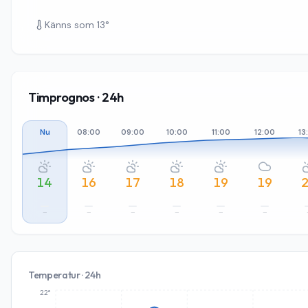
Känns som
13
°
Timprognos · 24h
Nu
08:00
09:00
10:00
11:00
12:00
13
14
16
17
18
19
19
–
–
–
–
–
–
Temperatur · 24h
22°