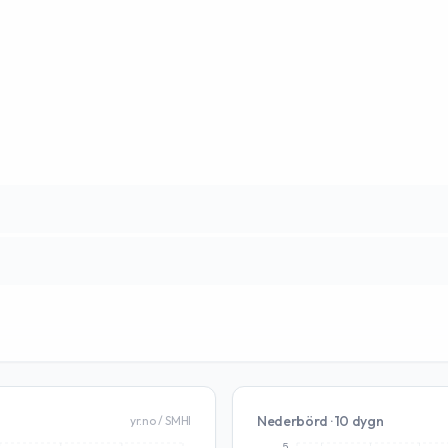
Nederbörd · 10 dygn
yr.no / SMHI
5