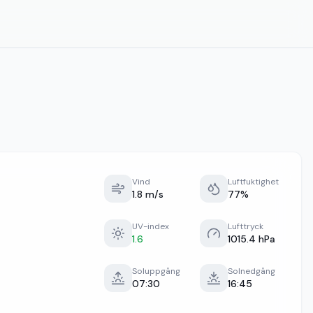
Vind
Luftfuktighet
1.8 m/s
77%
UV-index
Lufttryck
1.6
1015.4 hPa
Soluppgång
Solnedgång
07:30
16:45