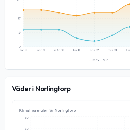
17°
12°
7°
lör 8
sön 9
mån 10
tis 11
ons 12
tors 13
fre
Max
Min
Väder i
Norlingtorp
Klimatnormaler för
Norlingtorp
80
60