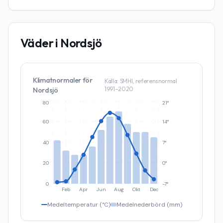
Väder i
Nordsjö
Klimatnormaler för
Källa: SMHI, referensnormal
1991–2020
Nordsjö
80
21°
60
14°
40
7°
20
0°
0
-7°
Feb
Apr
Jun
Aug
Okt
Dec
Medeltemperatur (°C)
Medelnederbörd (mm)