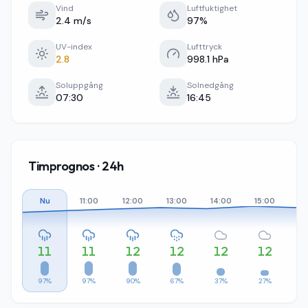
Vind
Luftfuktighet
2.4 m/s
97%
UV-index
Lufttryck
2.8
998.1 hPa
Soluppgång
Solnedgång
07:30
16:45
Timprognos · 24h
Nu
11:00
12:00
13:00
14:00
15:00
16
11
11
12
12
12
12
97%
97%
90%
67%
37%
27%
2