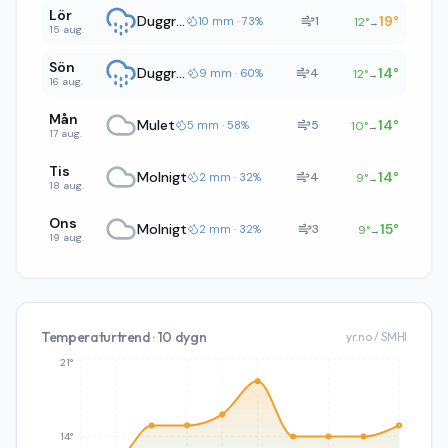
Lör
Duggregn
19
°
1
10 mm · 73%
12
°
→
15 aug.
Sön
Duggregn
14
°
4
9 mm · 60%
12
°
→
16 aug.
Mån
Mulet
14
°
5
5 mm · 58%
10
°
→
17 aug.
Tis
Molnigt
14
°
4
2 mm · 32%
9
°
→
18 aug.
Ons
Molnigt
15
°
3
2 mm · 32%
9
°
→
19 aug.
Temperaturtrend · 10 dygn
yr.no / SMHI
21°
14°