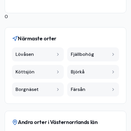
0
Närmaste orter
Lövåsen
Fjällbohög
Köttsjön
Björkå
Borgnäset
Färsån
Andra orter i
Västernorrlands län