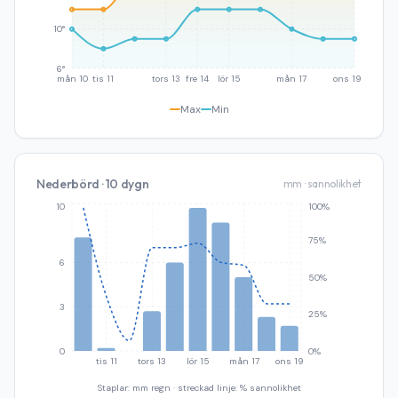
10°
6°
mån 10
tis 11
tors 13
fre 14
lör 15
mån 17
ons 19
Max
Min
Nederbörd · 10 dygn
mm · sannolikhet
10
100%
75%
6
50%
3
25%
0
0%
tis 11
tors 13
lör 15
mån 17
ons 19
Staplar: mm regn · streckad linje: % sannolikhet