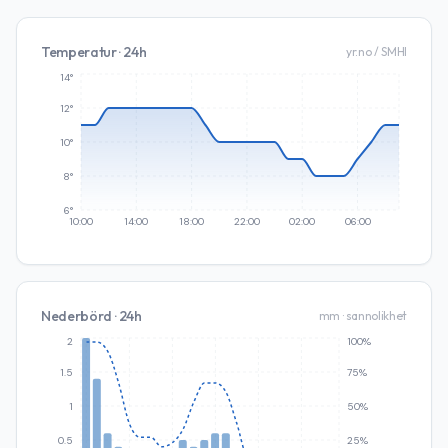
Temperatur · 24h
yr.no / SMHI
14°
12°
10°
8°
6°
10:00
14:00
18:00
22:00
02:00
06:00
Nederbörd · 24h
mm · sannolikhet
2
100%
1.5
75%
1
50%
0.5
25%