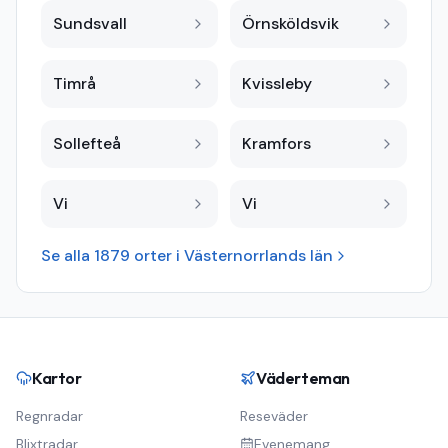
Sundsvall
Örnsköldsvik
Timrå
Kvissleby
Sollefteå
Kramfors
Vi
Vi
Se alla
1879
orter i
Västernorrlands län
Kartor
Väderteman
Regnradar
Reseväder
Blixtradar
Evenemang