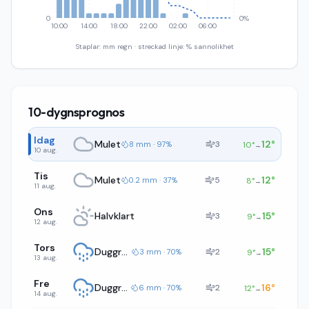
0
0%
10:00
14:00
18:00
22:00
02:00
06:00
Staplar: mm regn · streckad linje: % sannolikhet
10-dygnsprognos
Idag
Mulet
12
°
3
8 mm · 97%
10
°
→
10 aug.
Tis
Mulet
12
°
5
0.2 mm · 37%
8
°
→
11 aug.
Ons
Halvklart
15
°
3
9
°
→
12 aug.
Tors
Duggregn
15
°
2
3 mm · 70%
9
°
→
13 aug.
Fre
Duggregn
16
°
2
6 mm · 70%
12
°
→
14 aug.