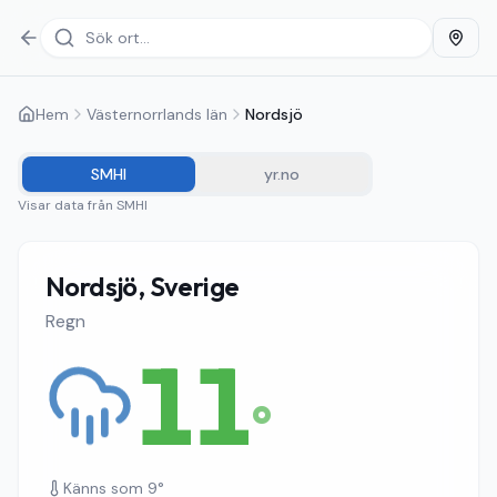
Hem
Västernorrlands län
Nordsjö
SMHI
yr.no
Visar data från
SMHI
Nordsjö, Sverige
Regn
11
°
Känns som
9
°