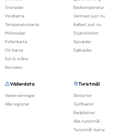
Snöradar
Badtemperatur
Vindkarta
Varmast just nu
Temperaturkarta
Kallast just nu
Molnradar
Stjärnhimlen
Pollenkarta
Sjöväder
UV-karta
Fjällväder
Sol & måne
Norrsken
Väderdata
Turistmål
Vädervarningar
Skidorter
Alla regioner
Golfbanor
Badplatser
Alla turistmål
Turistmål-karta