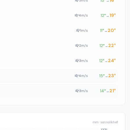
16
°
15
°
5
m/s
→
19
°
12
°
4
m/s
→
20
°
11
°
1
m/s
→
22
°
12
°
2
m/s
→
24
°
12
°
3
m/s
→
23
°
15
°
4
m/s
→
21
°
14
°
3
m/s
→
mm · sannolikhet
100%