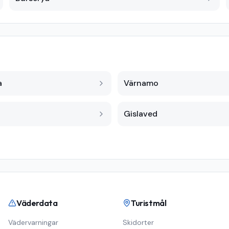
a
Värnamo
Gislaved
Väderdata
Turistmål
Vädervarningar
Skidorter