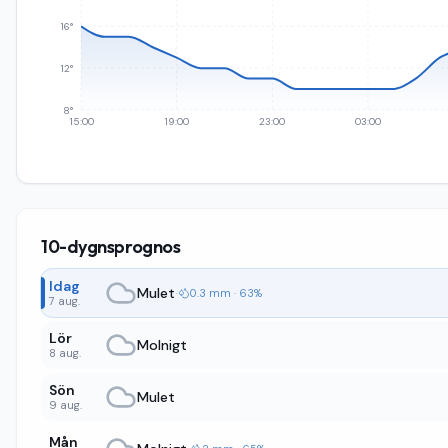
16°
12°
8°
15:00
19:00
23:00
03:00
10-dygnsprognos
Idag
Mulet
·
0.3 mm · 63%
7 aug.
Lör
Molnigt
8 aug.
Sön
Mulet
9 aug.
Mån