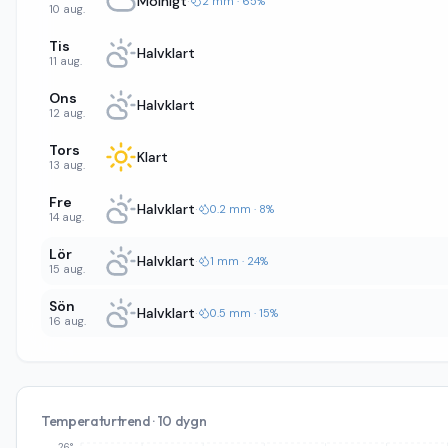
Molnigt
·
2 mm · 65%
10 aug.
Tis
Halvklart
11 aug.
Ons
Halvklart
12 aug.
Tors
Klart
13 aug.
Fre
Halvklart
·
0.2 mm · 8%
14 aug.
Lör
Halvklart
·
1 mm · 24%
15 aug.
Sön
Halvklart
·
0.5 mm · 15%
16 aug.
Temperaturtrend · 10 dygn
26°