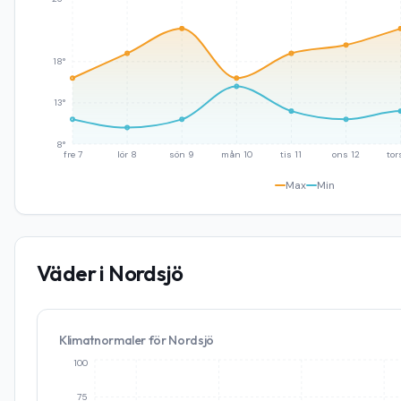
18°
13°
8°
fre 7
lör 8
sön 9
mån 10
tis 11
ons 12
tor
Max
Min
Väder i
Nordsjö
Klimatnormaler för
Nordsjö
100
75