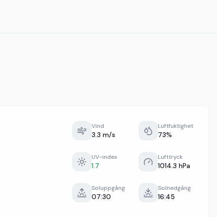
Vind
Luftfuktighet
3.3 m/s
73%
UV-index
Lufttryck
1.7
1014.3 hPa
Soluppgång
Solnedgång
07:30
16:45