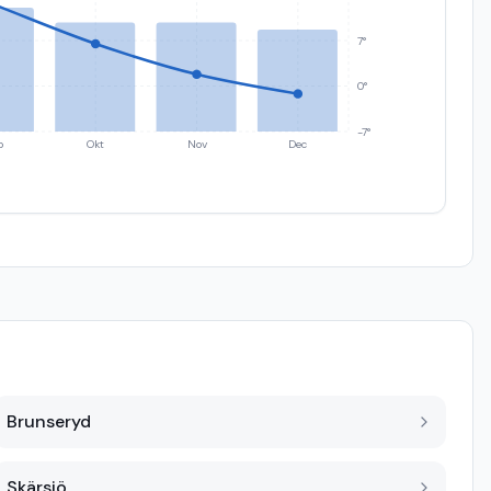
7°
0°
-7°
p
Okt
Nov
Dec
Brunseryd
Skärsjö