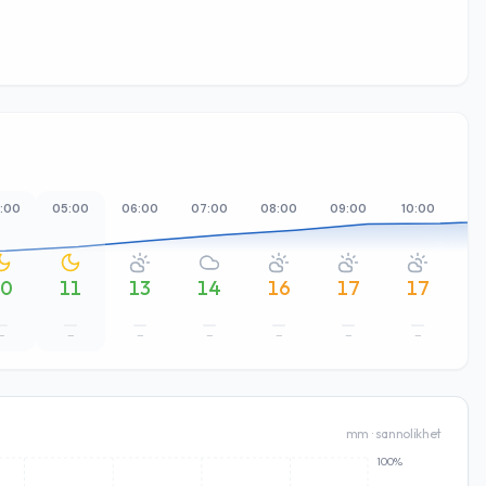
:00
05:00
06:00
07:00
08:00
09:00
10:00
11
10
11
13
14
16
17
17
–
–
–
–
–
–
–
mm · sannolikhet
100%