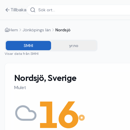
Tillbaka
Hem
Jönköpings län
Nordsjö
SMHI
yr.no
Visar data från
SMHI
Nordsjö, Sverige
Mulet
16
°