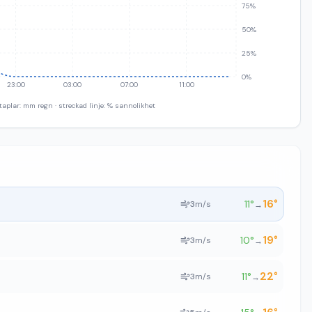
75%
50%
25%
0%
23:00
03:00
07:00
11:00
taplar: mm regn · streckad linje: % sannolikhet
16
°
11
°
3
m/s
→
19
°
10
°
3
m/s
→
22
°
11
°
3
m/s
→