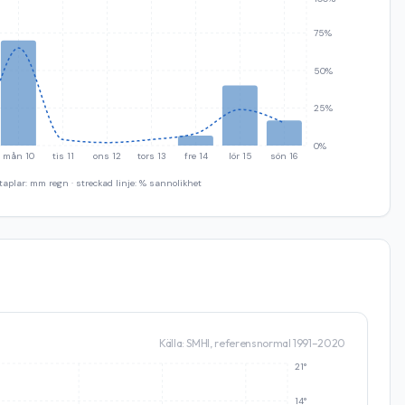
75%
50%
25%
0%
mån 10
tis 11
ons 12
tors 13
fre 14
lör 15
sön 16
taplar: mm regn · streckad linje: % sannolikhet
Källa: SMHI, referensnormal 1991–2020
21°
14°