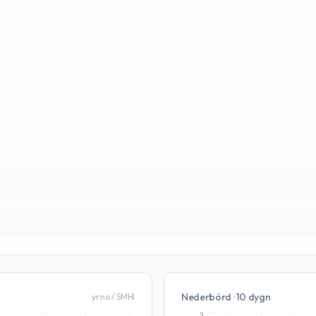
Nederbörd · 10 dygn
yr.no / SMHI
3