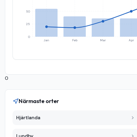
50
25
0
Jan
Feb
Mar
Apr
0
Närmaste orter
Hjärtlanda
Lundby