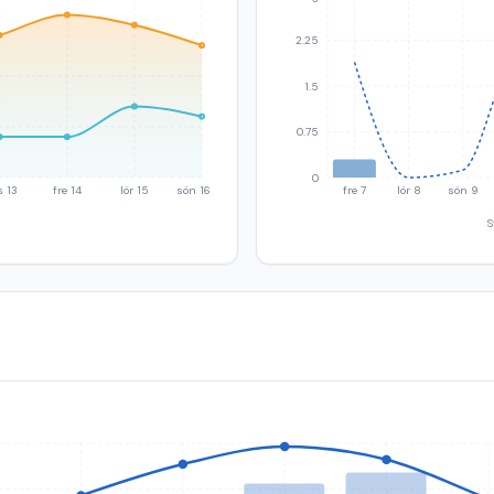
2.25
1.5
0.75
0
s 13
fre 14
lör 15
sön 16
fre 7
lör 8
sön 9
S