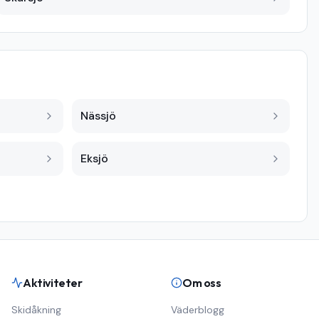
Nässjö
Eksjö
Aktiviteter
Om oss
Skidåkning
Väderblogg