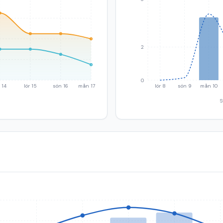
2
0
 14
lör 15
sön 16
mån 17
lör 8
sön 9
mån 10
S