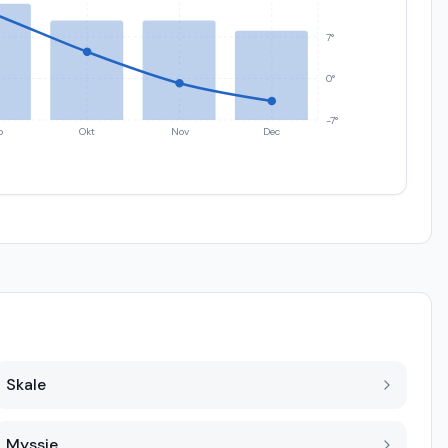
7°
0°
-7°
p
Okt
Nov
Dec
Skale
Myssje