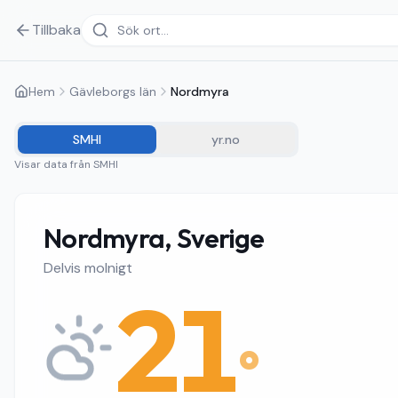
Tillbaka
Hem
Gävleborgs län
Nordmyra
SMHI
yr.no
Visar data från
SMHI
Nordmyra, Sverige
Delvis molnigt
21
°