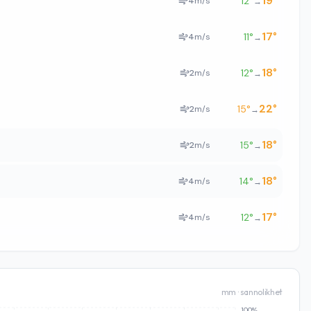
19
°
12
°
4
m/s
→
17
°
11
°
4
m/s
→
18
°
12
°
2
m/s
→
22
°
15
°
2
m/s
→
18
°
15
°
2
m/s
→
18
°
14
°
4
m/s
→
17
°
12
°
4
m/s
→
mm · sannolikhet
100%