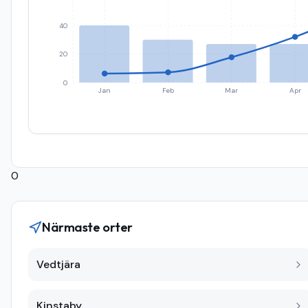
40
20
0
Jan
Feb
Mar
Apr
0
Närmaste orter
Vedtjära
Kinstaby