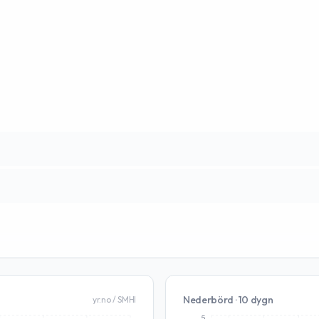
Nederbörd · 10 dygn
yr.no / SMHI
5