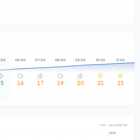
:00
06:00
07:00
08:00
09:00
10:00
11:00
12
15
16
17
19
20
21
23
–
–
–
–
–
–
–
mm · sannolikhet
100%