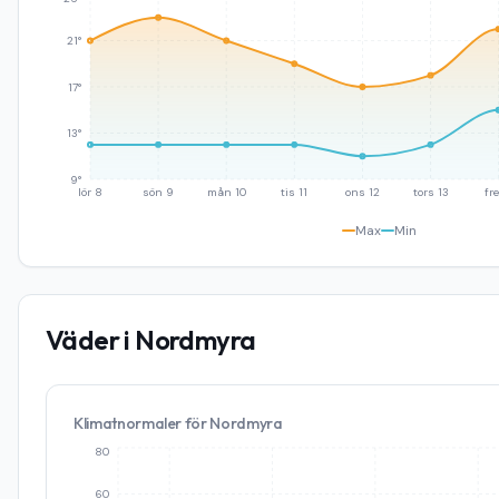
21°
17°
13°
9°
lör 8
sön 9
mån 10
tis 11
ons 12
tors 13
fre
Max
Min
Väder i
Nordmyra
Klimatnormaler för
Nordmyra
80
60