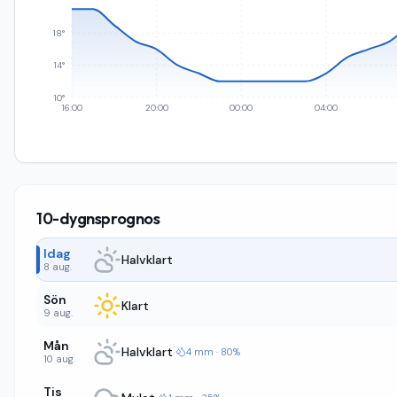
18°
14°
10°
16:00
20:00
00:00
04:00
10-dygnsprognos
Idag
Halvklart
8 aug.
Sön
Klart
9 aug.
Mån
Halvklart
·
4 mm · 80%
10 aug.
Tis