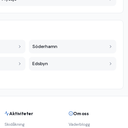
Söderhamn
Edsbyn
Aktiviteter
Om oss
Skidåkning
Väderblogg