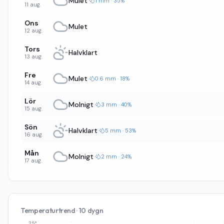
Mulet
·
1 mm · 35%
11 aug.
Ons
Mulet
12 aug.
Tors
Halvklart
13 aug.
Fre
Mulet
·
0.6 mm · 18%
14 aug.
Lör
Molnigt
·
3 mm · 40%
15 aug.
Sön
Halvklart
·
5 mm · 53%
16 aug.
Mån
Molnigt
·
2 mm · 24%
17 aug.
Temperaturtrend · 10 dygn
25°