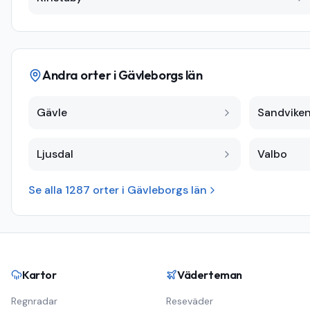
Andra orter i
Gävleborgs län
Gävle
Sandvike
Ljusdal
Valbo
Se alla
1287
orter i
Gävleborgs län
Kartor
Väderteman
Regnradar
Reseväder