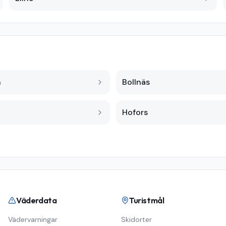
n
Bollnäs
Hofors
Väderdata
Turistmål
Vädervarningar
Skidorter