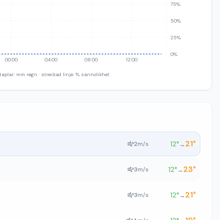
75%
50%
25%
0%
00:00
04:00
08:00
12:00
taplar: mm regn · streckad linje: % sannolikhet
21
°
12
°
2
m/s
→
23
°
12
°
3
m/s
→
21
°
12
°
3
m/s
→