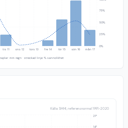
75%
50%
25%
0%
tis 11
ons 12
tors 13
fre 14
lör 15
sön 16
mån 17
taplar: mm regn · streckad linje: % sannolikhet
Källa: SMHI, referensnormal 1991–2020
21°
14°