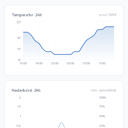
Temperatur · 24h
yr.no / SMHI
22°
16°
12°
8°
15:00
19:00
23:00
03:00
07:00
11:00
Nederbörd · 24h
mm · sannolikhet
2
100%
1.5
75%
1
50%
0.5
25%