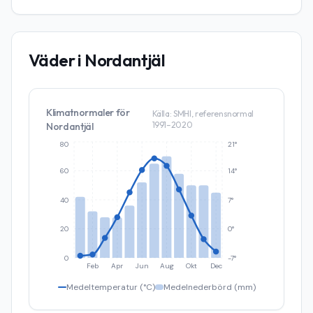
Väder i
Nordantjäl
Klimatnormaler för
Källa: SMHI, referensnormal
1991–2020
Nordantjäl
80
21°
60
14°
40
7°
20
0°
0
-7°
Feb
Apr
Jun
Aug
Okt
Dec
Medeltemperatur (°C)
Medelnederbörd (mm)