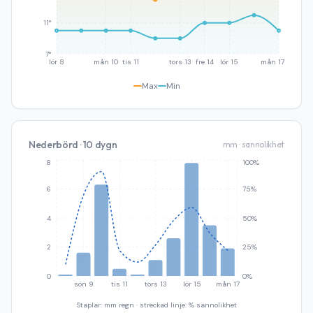
11°
7°
lör 8
mån 10
tis 11
tors 13
fre 14
lör 15
mån 17
Max
Min
Nederbörd · 10 dygn
mm · sannolikhet
8
100%
6
75%
4
50%
2
25%
0
0%
sön 9
tis 11
tors 13
lör 15
mån 17
Staplar: mm regn · streckad linje: % sannolikhet