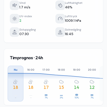
Vind
Luftfuktighet
1.7 m/s
46%
UV-index
Lufttryck
2
1009.1 hPa
Soluppgång
Solnedgång
07:30
16:45
Timprognos · 24h
Nu
16:00
17:00
18:00
19:00
20:00
21
18
18
17
15
14
12
–
–
7%
3%
10%
7%