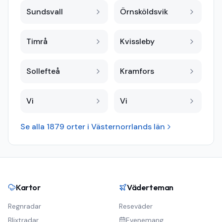
Sundsvall
Örnsköldsvik
Timrå
Kvissleby
Sollefteå
Kramfors
Vi
Vi
Se alla
1879
orter i
Västernorrlands län
Kartor
Väderteman
Regnradar
Reseväder
Blixtradar
Evenemang