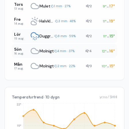
Tors
Mulet
17
°
2
1 mm · 27%
9
°
→
13 aug.
Fre
Halvklart
19
°
2
3 mm · 48%
11
°
→
14 aug.
Lör
Duggregn
15
°
2
8 mm · 59%
11
°
→
15 aug.
Sön
Molnigt
16
°
4
4 mm · 37%
12
°
→
16 aug.
Mån
Molnigt
15
°
3
2 mm · 22%
10
°
→
17 aug.
Temperaturtrend · 10 dygn
yr.no / SMHI
22°
15°