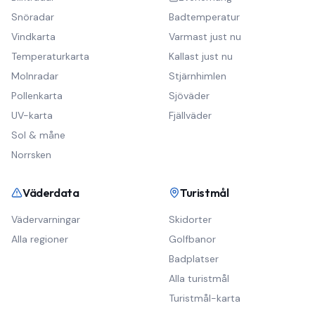
Snöradar
Badtemperatur
Vindkarta
Varmast just nu
Temperaturkarta
Kallast just nu
Molnradar
Stjärnhimlen
Pollenkarta
Sjöväder
UV-karta
Fjällväder
Sol & måne
Norrsken
Väderdata
Turistmål
Vädervarningar
Skidorter
Alla regioner
Golfbanor
Badplatser
Alla turistmål
Turistmål-karta