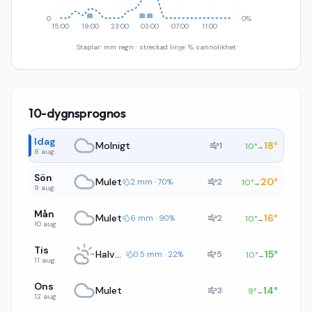
0
0%
15:00
19:00
23:00
03:00
07:00
11:00
Staplar: mm regn · streckad linje: % sannolikhet
10-dygnsprognos
Idag
Molnigt
18
°
1
10
°
→
8 aug.
Sön
Mulet
20
°
2
2 mm · 70%
10
°
→
9 aug.
Mån
Mulet
16
°
2
6 mm · 90%
10
°
→
10 aug.
Tis
Halvklart
15
°
5
0.5 mm · 22%
10
°
→
11 aug.
Ons
Mulet
14
°
3
9
°
→
12 aug.