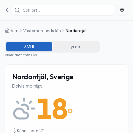
Hem
Västernorrlands län
Nordantjäl
SMHI
yr.no
Visar data från
SMHI
Nordantjäl, Sverige
Delvis molnigt
18
°
Känns som
17
°