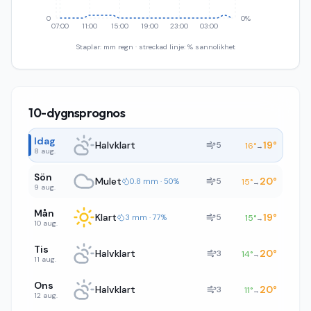
0
0%
07:00
11:00
15:00
19:00
23:00
03:00
Staplar: mm regn · streckad linje: % sannolikhet
10-dygnsprognos
Idag
Halvklart
19
°
5
16
°
→
8 aug.
Sön
Mulet
20
°
5
0.8 mm · 50%
15
°
→
9 aug.
Mån
Klart
19
°
5
3 mm · 77%
15
°
→
10 aug.
Tis
Halvklart
20
°
3
14
°
→
11 aug.
Ons
Halvklart
20
°
3
11
°
→
12 aug.