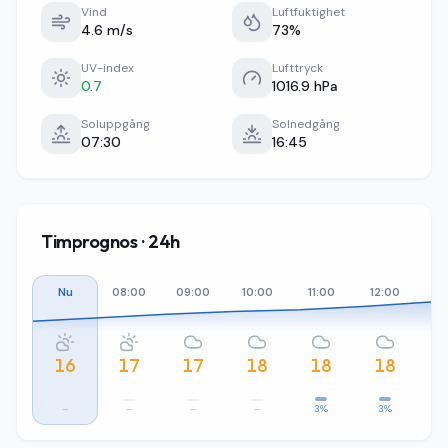
Vind
Luftfuktighet
4.6 m/s
73%
UV-index
Lufttryck
0.7
1016.9 hPa
Soluppgång
Solnedgång
07:30
16:45
Timprognos · 24h
Nu
08:00
09:00
10:00
11:00
12:00
13
16
17
17
18
18
18
–
–
–
–
3%
3%