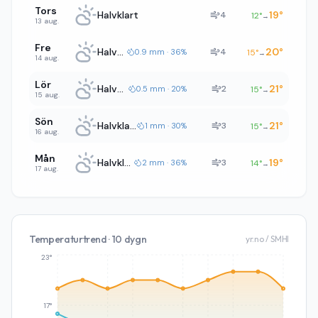
Tors
Halvklart
19
°
4
12
°
→
13 aug.
Fre
Halvklart
20
°
4
0.9 mm · 36%
15
°
→
14 aug.
Lör
Halvklart
21
°
2
0.5 mm · 20%
15
°
→
15 aug.
Sön
Halvklart
21
°
3
1 mm · 30%
15
°
→
16 aug.
Mån
Halvklart
19
°
3
2 mm · 36%
14
°
→
17 aug.
Temperaturtrend · 10 dygn
yr.no / SMHI
23°
17°