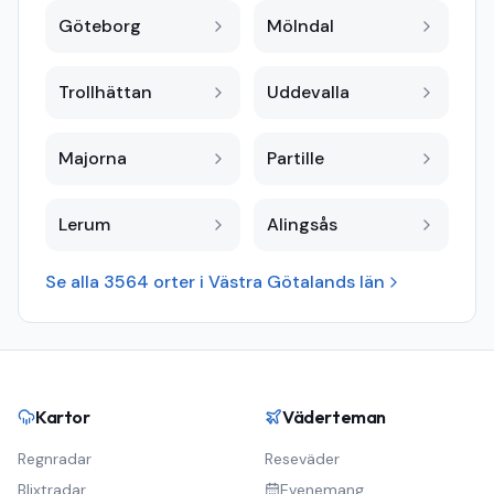
Göteborg
Mölndal
Trollhättan
Uddevalla
Majorna
Partille
Lerum
Alingsås
Se alla
3564
orter i
Västra Götalands län
Kartor
Väderteman
Regnradar
Reseväder
Blixtradar
Evenemang