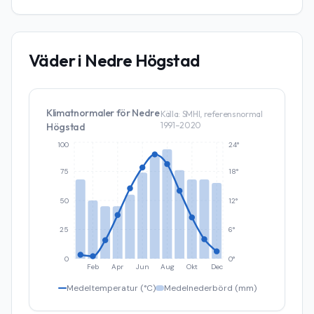
Väder i
Nedre Högstad
Klimatnormaler för
Nedre
Källa: SMHI, referensnormal
1991–2020
Högstad
100
24°
75
18°
50
12°
25
6°
0
0°
Feb
Apr
Jun
Aug
Okt
Dec
Medeltemperatur (°C)
Medelnederbörd (mm)