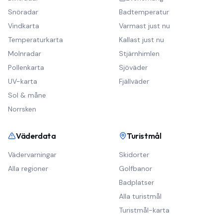
Snöradar
Badtemperatur
Vindkarta
Varmast just nu
Temperaturkarta
Kallast just nu
Molnradar
Stjärnhimlen
Pollenkarta
Sjöväder
UV-karta
Fjällväder
Sol & måne
Norrsken
Väderdata
Turistmål
Vädervarningar
Skidorter
Alla regioner
Golfbanor
Badplatser
Alla turistmål
Turistmål-karta