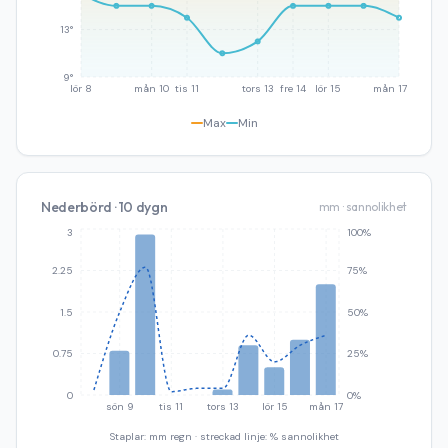
13°
9°
lör 8
mån 10
tis 11
tors 13
fre 14
lör 15
mån 17
Max
Min
Nederbörd · 10 dygn
mm · sannolikhet
3
100%
2.25
75%
1.5
50%
0.75
25%
0
0%
sön 9
tis 11
tors 13
lör 15
mån 17
Staplar: mm regn · streckad linje: % sannolikhet