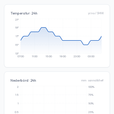
Temperatur · 24h
yr.no / SMHI
21°
19°
17°
15°
13°
07:00
11:00
15:00
19:00
23:00
03:00
Nederbörd · 24h
mm · sannolikhet
2
100%
1.5
75%
1
50%
0.5
25%