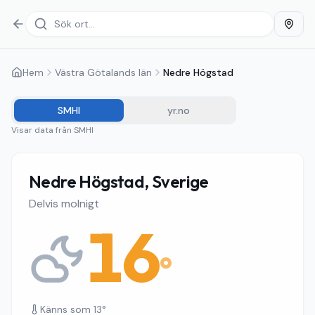
Hem
Västra Götalands län
Nedre Högstad
SMHI
yr.no
Visar data från
SMHI
Nedre Högstad, Sverige
Delvis molnigt
16
°
Känns som
13
°