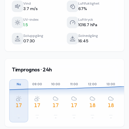
Vind
Luftfuktighet
3.7 m/s
67%
UV-index
Lufttryck
1.5
1016.7 hPa
Soluppgång
Solnedgång
07:30
16:45
Timprognos · 24h
Nu
09:00
10:00
11:00
12:00
13:00
14
17
17
17
17
18
18
–
–
–
–
–
–