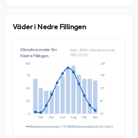
Väder i
Nedre Fillingen
Klimatnormaler för
Källa: SMHI, referensnormal
1991–2020
Nedre Fillingen
100
24°
75
18°
50
12°
25
6°
0
0°
Feb
Apr
Jun
Aug
Okt
Dec
Medeltemperatur (°C)
Medelnederbörd (mm)