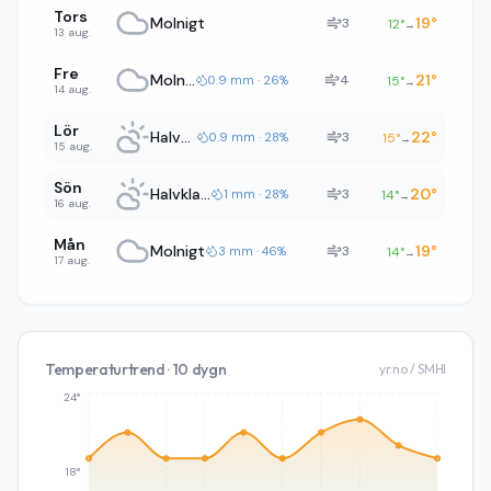
Tors
Molnigt
19
°
3
12
°
→
13 aug.
Fre
Molnigt
21
°
4
0.9 mm · 26%
15
°
→
14 aug.
Lör
Halvklart
22
°
3
0.9 mm · 28%
15
°
→
15 aug.
Sön
Halvklart
20
°
3
1 mm · 28%
14
°
→
16 aug.
Mån
Molnigt
19
°
3
3 mm · 46%
14
°
→
17 aug.
Temperaturtrend · 10 dygn
yr.no / SMHI
24°
18°