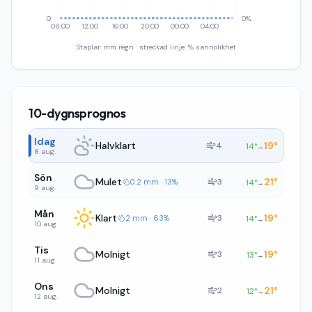
0
0%
08:00
12:00
16:00
20:00
00:00
04:00
Staplar: mm regn · streckad linje: % sannolikhet
10-dygnsprognos
Idag
Halvklart
19
°
4
14
°
→
8 aug.
Sön
Mulet
21
°
3
0.2 mm · 13%
14
°
→
9 aug.
Mån
Klart
19
°
3
2 mm · 63%
14
°
→
10 aug.
Tis
Molnigt
19
°
3
13
°
→
11 aug.
Ons
Molnigt
21
°
2
12
°
→
12 aug.