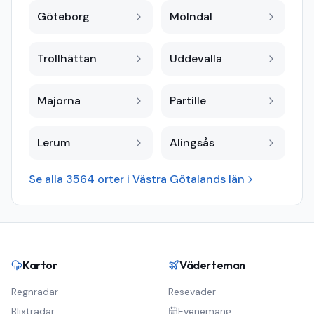
Göteborg
Mölndal
Trollhättan
Uddevalla
Majorna
Partille
Lerum
Alingsås
Se alla
3564
orter i
Västra Götalands län
Kartor
Väderteman
Regnradar
Reseväder
Blixtradar
Evenemang