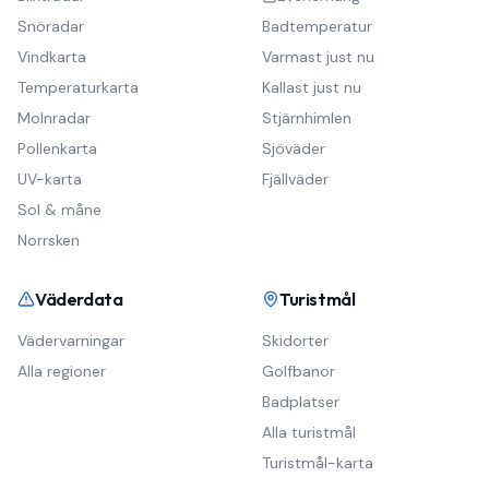
Snöradar
Badtemperatur
Vindkarta
Varmast just nu
Temperaturkarta
Kallast just nu
Molnradar
Stjärnhimlen
Pollenkarta
Sjöväder
UV-karta
Fjällväder
Sol & måne
Norrsken
Väderdata
Turistmål
Vädervarningar
Skidorter
Alla regioner
Golfbanor
Badplatser
Alla turistmål
Turistmål-karta