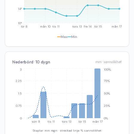
14°
10°
lör 8
mån 10
tis 11
tors 13
fre 14
lör 15
mån 17
Max
Min
Nederbörd · 10 dygn
mm · sannolikhet
3
100%
2.25
75%
1.5
50%
0.75
25%
0
0%
sön 9
tis 11
tors 13
lör 15
mån 17
Staplar: mm regn · streckad linje: % sannolikhet