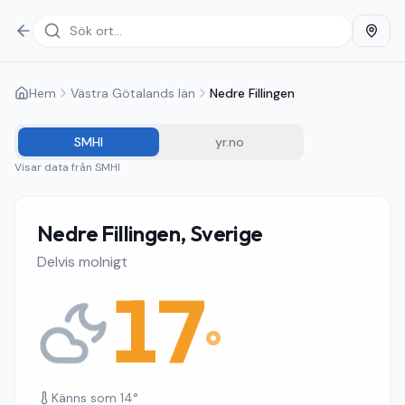
Hem
Västra Götalands län
Nedre Fillingen
SMHI
yr.no
Visar data från
SMHI
Nedre Fillingen, Sverige
Delvis molnigt
17
°
Känns som
14
°