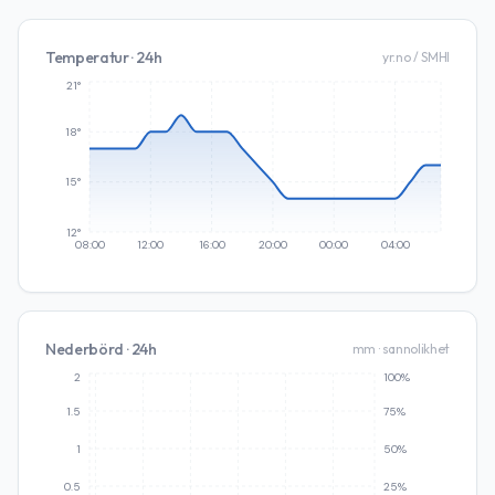
Temperatur · 24h
yr.no / SMHI
21°
18°
15°
12°
08:00
12:00
16:00
20:00
00:00
04:00
Nederbörd · 24h
mm · sannolikhet
2
100%
1.5
75%
1
50%
0.5
25%