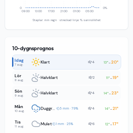
0
0%
09:00
13:00
17:00
21:00
01:00
05:00
Staplar: mm regn · streckad linje: % sannolikhet
10-dygnsprognos
Idag
Klart
20
°
4
13
°
→
7 aug.
Lör
Halvklart
19
°
2
11
°
→
8 aug.
Sön
Halvklart
23
°
4
14
°
→
9 aug.
Mån
Duggregn
21
°
4
5 mm · 79%
14
°
→
10 aug.
Tis
Mulet
17
°
6
1 mm · 25%
12
°
→
11 aug.