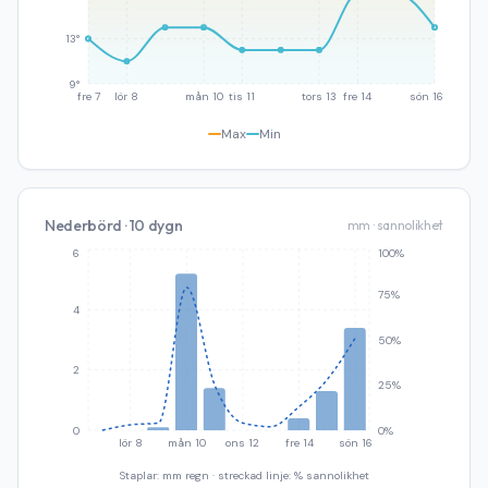
13°
9°
fre 7
lör 8
mån 10
tis 11
tors 13
fre 14
sön 16
Max
Min
Nederbörd · 10 dygn
mm · sannolikhet
6
100%
75%
4
50%
2
25%
0
0%
lör 8
mån 10
ons 12
fre 14
sön 16
Staplar: mm regn · streckad linje: % sannolikhet