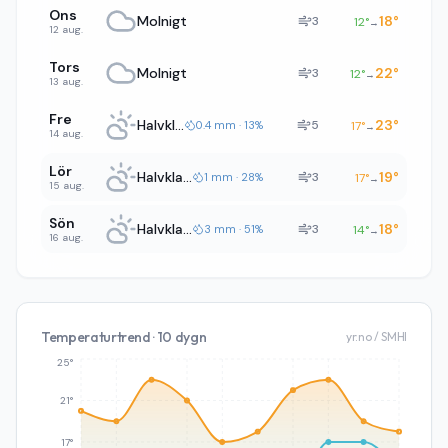
Ons
Molnigt
18
°
3
12
°
→
12 aug.
Tors
Molnigt
22
°
3
12
°
→
13 aug.
Fre
Halvklart
23
°
5
0.4 mm · 13%
17
°
→
14 aug.
Lör
Halvklart
19
°
3
1 mm · 28%
17
°
→
15 aug.
Sön
Halvklart
18
°
3
3 mm · 51%
14
°
→
16 aug.
Temperaturtrend · 10 dygn
yr.no / SMHI
25°
21°
17°