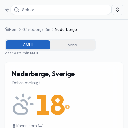
Hem
Gävleborgs län
Nederberge
SMHI
yr.no
Visar data från
SMHI
Nederberge, Sverige
Delvis molnigt
18
°
Känns som
14
°