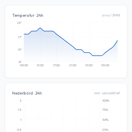
Temperatur · 24h
yr.no / SMHI
22°
17°
13°
9°
09:00
13:00
17:00
21:00
01:00
05:00
Nederbörd · 24h
mm · sannolikhet
2
100%
1.5
75%
1
50%
0.5
25%