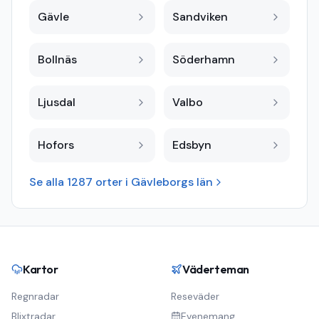
Gävle
Sandviken
Bollnäs
Söderhamn
Ljusdal
Valbo
Hofors
Edsbyn
Se alla
1287
orter i
Gävleborgs län
Kartor
Väderteman
Regnradar
Reseväder
Blixtradar
Evenemang