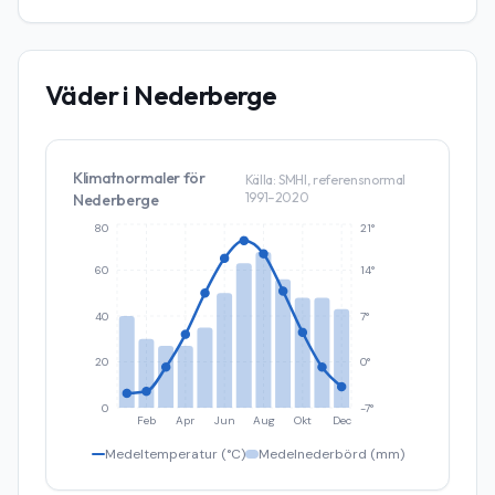
Väder i
Nederberge
Klimatnormaler för
Källa: SMHI, referensnormal
1991–2020
Nederberge
80
21°
60
14°
40
7°
20
0°
0
-7°
Feb
Apr
Jun
Aug
Okt
Dec
Medeltemperatur (°C)
Medelnederbörd (mm)