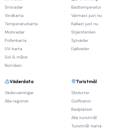
Snöradar
Badtemperatur
Vindkarta
Varmast just nu
Temperaturkarta
Kallast just nu
Molnradar
Stjärnhimlen
Pollenkarta
Sjöväder
UV-karta
Fjällväder
Sol & måne
Norrsken
Väderdata
Turistmål
Vädervarningar
Skidorter
Alla regioner
Golfbanor
Badplatser
Alla turistmål
Turistmål-karta