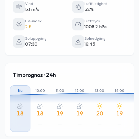
Vind
Luftfuktighet
5.1 m/s
52%
UV-index
Lufttryck
2.5
1008.2 hPa
Soluppgång
Solnedgång
07:30
16:45
Timprognos · 24h
Nu
10:00
11:00
12:00
13:00
14:00
15
18
18
19
19
20
19
–
–
–
–
–
–