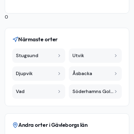
0
Närmaste orter
Stugsund
Utvik
Djupvik
Åsbacka
Vad
Söderhamns Golfklubb
Andra orter i
Gävleborgs län