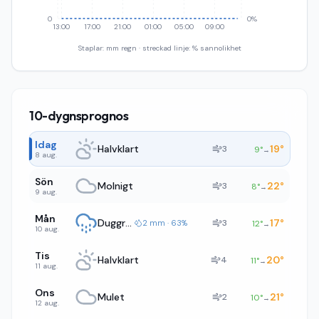
0
0%
13:00
17:00
21:00
01:00
05:00
09:00
Staplar: mm regn · streckad linje: % sannolikhet
10-dygnsprognos
Idag
Halvklart
19
°
3
9
°
→
8 aug.
Sön
Molnigt
22
°
3
8
°
→
9 aug.
Mån
Duggregn
17
°
3
2 mm · 63%
12
°
→
10 aug.
Tis
Halvklart
20
°
4
11
°
→
11 aug.
Ons
Mulet
21
°
2
10
°
→
12 aug.