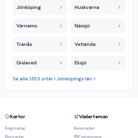
Jönköping
Huskvarna
Värnamo
Nässjö
Tranås
Vetlanda
Gislaved
Eksjö
Se alla
1353
orter i
Jönköpings län
Kartor
Väderteman
Regnradar
Reseväder
Blixtradar
Evenemang