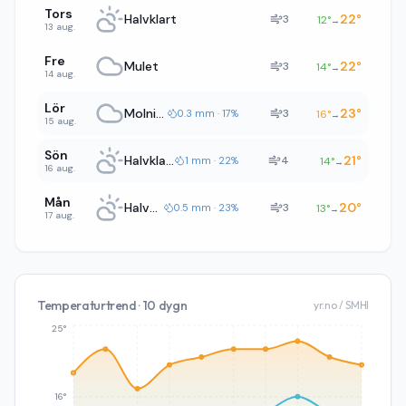
Tors
Halvklart
22
°
3
12
°
→
13 aug.
Fre
Mulet
22
°
3
14
°
→
14 aug.
Lör
Molnigt
23
°
3
0.3 mm · 17%
16
°
→
15 aug.
Sön
Halvklart
21
°
4
1 mm · 22%
14
°
→
16 aug.
Mån
Halvklart
20
°
3
0.5 mm · 23%
13
°
→
17 aug.
Temperaturtrend · 10 dygn
yr.no / SMHI
25°
16°