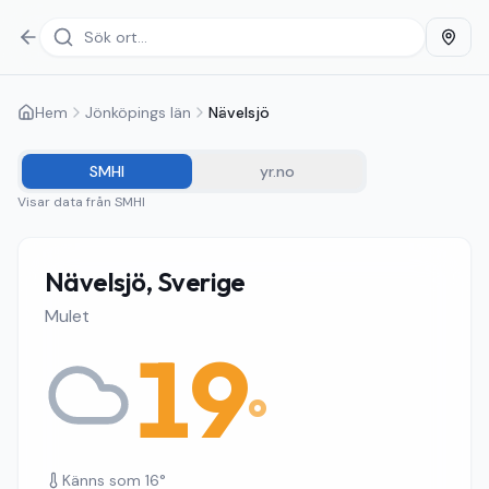
Hem
Jönköpings län
Nävelsjö
SMHI
yr.no
Visar data från
SMHI
Nävelsjö, Sverige
Mulet
19
°
Känns som
16
°