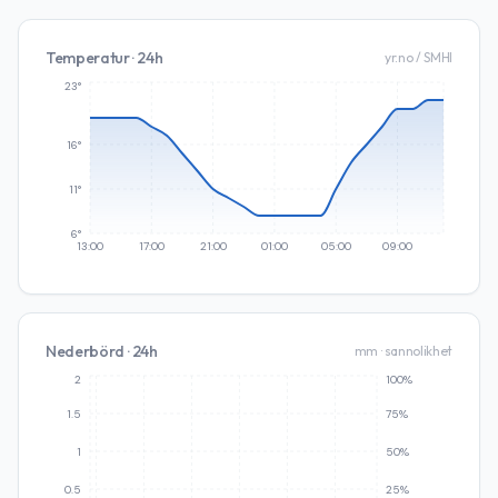
Temperatur · 24h
yr.no / SMHI
23°
16°
11°
6°
13:00
17:00
21:00
01:00
05:00
09:00
Nederbörd · 24h
mm · sannolikhet
2
100%
1.5
75%
1
50%
0.5
25%