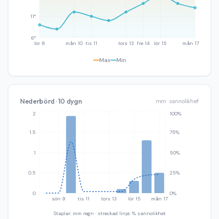
11°
6°
lör 8
mån 10
tis 11
tors 13
fre 14
lör 15
mån 17
Max
Min
Nederbörd · 10 dygn
mm · sannolikhet
2
100%
1.5
75%
1
50%
0.5
25%
0
0%
sön 9
tis 11
tors 13
lör 15
mån 17
Staplar: mm regn · streckad linje: % sannolikhet