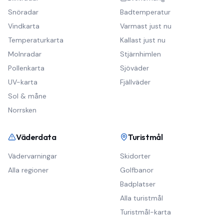
Snöradar
Badtemperatur
Vindkarta
Varmast just nu
Temperaturkarta
Kallast just nu
Molnradar
Stjärnhimlen
Pollenkarta
Sjöväder
UV-karta
Fjällväder
Sol & måne
Norrsken
Väderdata
Turistmål
Vädervarningar
Skidorter
Alla regioner
Golfbanor
Badplatser
Alla turistmål
Turistmål-karta