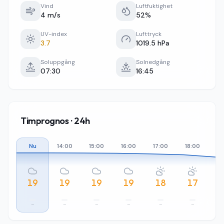
Vind
Luftfuktighet
4 m/s
52%
UV-index
Lufttryck
3.7
1019.5 hPa
Soluppgång
Solnedgång
07:30
16:45
Timprognos · 24h
Nu
14:00
15:00
16:00
17:00
18:00
19
19
19
19
19
18
17
–
–
–
–
–
–