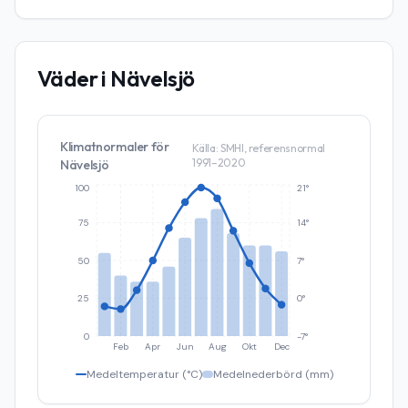
Väder i
Nävelsjö
Klimatnormaler för
Källa: SMHI, referensnormal
1991–2020
Nävelsjö
100
21°
75
14°
50
7°
25
0°
0
-7°
Feb
Apr
Jun
Aug
Okt
Dec
Medeltemperatur (°C)
Medelnederbörd (mm)