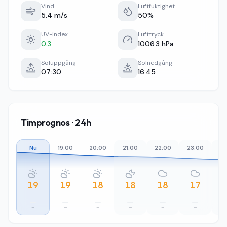
Vind
Luftfuktighet
5.4 m/s
50%
UV-index
Lufttryck
0.3
1006.3 hPa
Soluppgång
Solnedgång
07:30
16:45
Timprognos · 24h
Nu
19:00
20:00
21:00
22:00
23:00
00
19
19
18
18
18
17
–
–
–
–
–
–