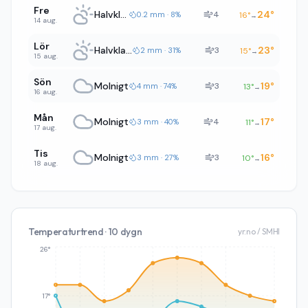
Fre
Halvklart
24
°
4
0.2 mm · 8%
16
°
→
14 aug.
Lör
Halvklart
23
°
3
2 mm · 31%
15
°
→
15 aug.
Sön
Molnigt
19
°
3
4 mm · 74%
13
°
→
16 aug.
Mån
Molnigt
17
°
4
3 mm · 40%
11
°
→
17 aug.
Tis
Molnigt
16
°
3
3 mm · 27%
10
°
→
18 aug.
Temperaturtrend · 10 dygn
yr.no / SMHI
26°
17°