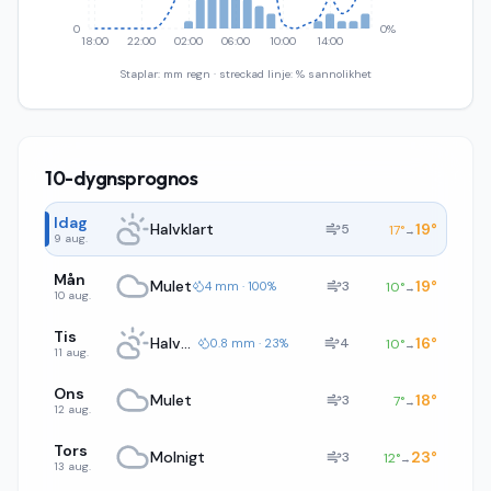
0
0%
18:00
22:00
02:00
06:00
10:00
14:00
Staplar: mm regn · streckad linje: % sannolikhet
10-dygnsprognos
Idag
Halvklart
19
°
5
17
°
→
9 aug.
Mån
Mulet
19
°
3
4 mm · 100%
10
°
→
10 aug.
Tis
Halvklart
16
°
4
0.8 mm · 23%
10
°
→
11 aug.
Ons
Mulet
18
°
3
7
°
→
12 aug.
Tors
Molnigt
23
°
3
12
°
→
13 aug.