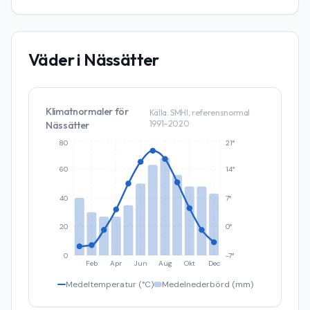
Väder i
Nässätter
Klimatnormaler för
Källa: SMHI, referensnormal
1991–2020
Nässätter
80
21°
60
14°
40
7°
20
0°
0
-7°
Feb
Apr
Jun
Aug
Okt
Dec
Medeltemperatur (°C)
Medelnederbörd (mm)