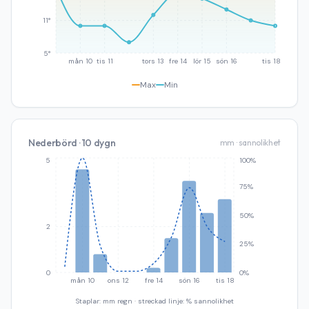
11°
5°
mån 10
tis 11
tors 13
fre 14
lör 15
sön 16
tis 18
Max
Min
Nederbörd · 10 dygn
mm · sannolikhet
5
100%
75%
50%
2
25%
0
0%
mån 10
ons 12
fre 14
sön 16
tis 18
Staplar: mm regn · streckad linje: % sannolikhet