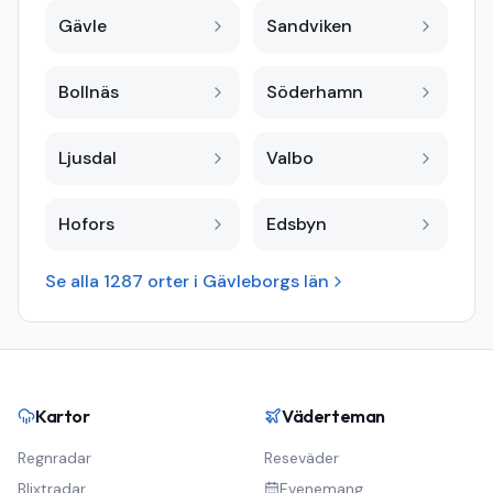
Gävle
Sandviken
Bollnäs
Söderhamn
Ljusdal
Valbo
Hofors
Edsbyn
Se alla
1287
orter i
Gävleborgs län
Kartor
Väderteman
Regnradar
Reseväder
Blixtradar
Evenemang