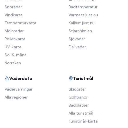
Snöradar
Badtemperatur
Vindkarta
Varmast just nu
Temperaturkarta
Kallast just nu
Molnradar
Stjärnhimlen
Pollenkarta
Sjöväder
UV-karta
Fjällväder
Sol & måne
Norrsken
Väderdata
Turistmål
Vädervarningar
Skidorter
Alla regioner
Golfbanor
Badplatser
Alla turistmål
Turistmål-karta