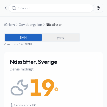
Hem
Gävleborgs län
Nässätter
SMHI
yr.no
Visar data från
SMHI
Nässätter, Sverige
Delvis molnigt
19
°
Känns som
16
°