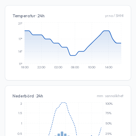
Temperatur · 24h
yr.no / SMHI
21°
17°
14°
11°
18:00
22:00
02:00
06:00
10:00
14:00
Nederbörd · 24h
mm · sannolikhet
2
100%
1.5
75%
1
50%
0.5
25%