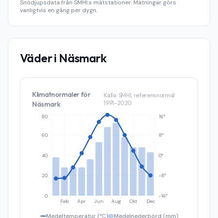
Snödjupsdata från SMHI:s mätstationer. Mätningar görs
vanligtvis en gång per dygn.
Väder i
Näsmark
Klimatnormaler för
Källa: SMHI, referensnormal
1991–2020
Näsmark
80
16°
60
8°
40
0°
20
-8°
0
-16°
Feb
Apr
Jun
Aug
Okt
Dec
Medeltemperatur (°C)
Medelnederbörd (mm)