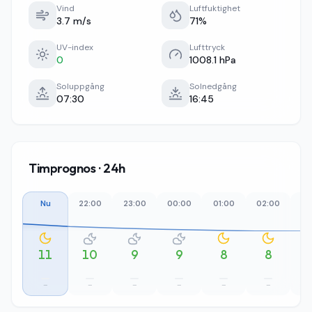
Vind
Luftfuktighet
3.7 m/s
71%
UV-index
Lufttryck
0
1008.1 hPa
Soluppgång
Solnedgång
07:30
16:45
Timprognos · 24h
Nu
22:00
23:00
00:00
01:00
02:00
03
11
10
9
9
8
8
–
–
–
–
–
–