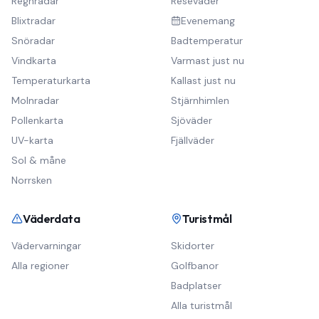
Regnradar
Reseväder
Blixtradar
Evenemang
Snöradar
Badtemperatur
Vindkarta
Varmast just nu
Temperaturkarta
Kallast just nu
Molnradar
Stjärnhimlen
Pollenkarta
Sjöväder
UV-karta
Fjällväder
Sol & måne
Norrsken
Väderdata
Turistmål
Vädervarningar
Skidorter
Alla regioner
Golfbanor
Badplatser
Alla turistmål