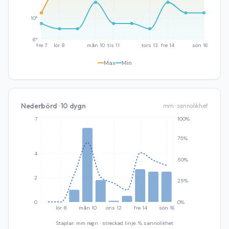
10°
6°
fre 7
lör 8
mån 10
tis 11
tors 13
fre 14
sön 16
Max
Min
Nederbörd · 10 dygn
mm · sannolikhet
7
100%
75%
4
50%
2
25%
0
0%
lör 8
mån 10
ons 12
fre 14
sön 16
Staplar: mm regn · streckad linje: % sannolikhet