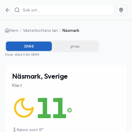
Hem
Västerbottens län
Näsmark
SMHI
yr.no
Visar data från
SMHI
Näsmark, Sverige
Klart
11
°
Känns som
8
°