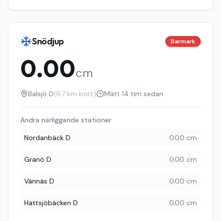
Snödjup
Barmark
0.00
cm
Balsjö D
(
6.7
km bort)
Mätt
14 tim sedan
Andra närliggande stationer
Nordanbäck D
0.00 cm
Granö D
0.00 cm
Vännäs D
0.00 cm
Hattsjöbäcken D
0.00 cm