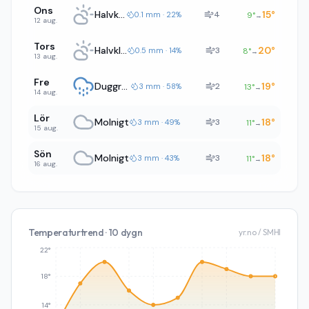
Ons
Halvklart
15
°
4
0.1 mm · 22%
9
°
→
12 aug.
Tors
Halvklart
20
°
3
0.5 mm · 14%
8
°
→
13 aug.
Fre
Duggregn
19
°
2
3 mm · 58%
13
°
→
14 aug.
Lör
Molnigt
18
°
3
3 mm · 49%
11
°
→
15 aug.
Sön
Molnigt
18
°
3
3 mm · 43%
11
°
→
16 aug.
Temperaturtrend · 10 dygn
yr.no / SMHI
22°
18°
14°