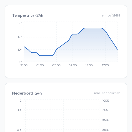
Temperatur · 24h
yr.no / SMHI
19°
14°
10°
6°
21:00
01:00
05:00
09:00
13:00
17:00
Nederbörd · 24h
mm · sannolikhet
2
100%
1.5
75%
1
50%
0.5
25%