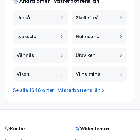
Andra orter i
Västerbottens län
Umeå
Skellefteå
Lycksele
Holmsund
Vännäs
Ursviken
Viken
Vilhelmina
Se alla
1646
orter i
Västerbottens län
Kartor
Väderteman