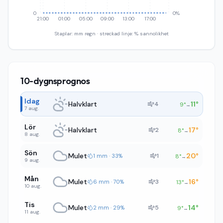
0
0%
21:00
01:00
05:00
09:00
13:00
17:00
Staplar: mm regn · streckad linje: % sannolikhet
10-dygnsprognos
Idag
Halvklart
11
°
4
9
°
→
7 aug.
Lör
Halvklart
17
°
2
8
°
→
8 aug.
Sön
Mulet
20
°
1
1 mm · 33%
8
°
→
9 aug.
Mån
Mulet
16
°
3
6 mm · 70%
13
°
→
10 aug.
Tis
Mulet
14
°
5
2 mm · 29%
9
°
→
11 aug.