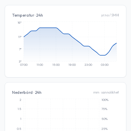
Temperatur · 24h
yr.no / SMHI
16°
11°
7°
3°
07:00
11:00
15:00
19:00
23:00
03:00
Nederbörd · 24h
mm · sannolikhet
2
100%
1.5
75%
1
50%
0.5
25%