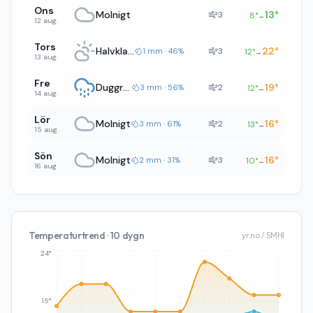
Ons
Molnigt
13
°
3
8
°
→
12 aug.
Tors
Halvklart
22
°
3
1 mm · 46%
12
°
→
13 aug.
Fre
Duggregn
19
°
2
3 mm · 56%
12
°
→
14 aug.
Lör
Molnigt
16
°
2
3 mm · 61%
13
°
→
15 aug.
Sön
Molnigt
16
°
3
2 mm · 31%
10
°
→
16 aug.
Temperaturtrend · 10 dygn
yr.no / SMHI
24°
15°