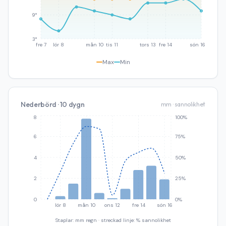
9°
3°
fre 7
lör 8
mån 10
tis 11
tors 13
fre 14
sön 16
Max
Min
Nederbörd · 10 dygn
mm · sannolikhet
8
100%
6
75%
4
50%
2
25%
0
0%
lör 8
mån 10
ons 12
fre 14
sön 16
Staplar: mm regn · streckad linje: % sannolikhet