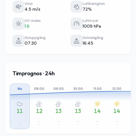
Vind
Luftfuktighet
4.5 m/s
72%
UV-index
Lufttryck
1.6
1009 hPa
Soluppgång
Solnedgång
07:30
16:45
Timprognos · 24h
Nu
08:00
09:00
10:00
11:00
12:00
13
11
12
13
13
14
14
–
–
–
–
–
–