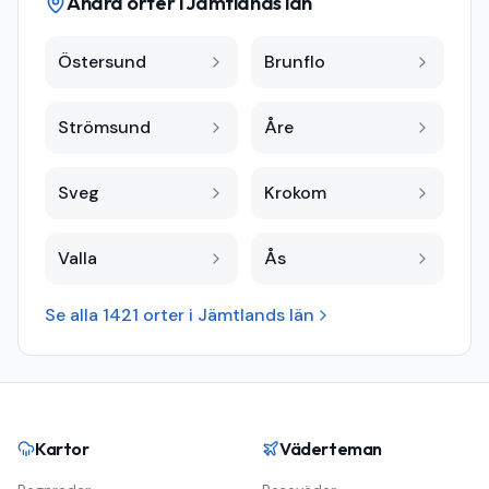
Andra orter i
Jämtlands län
Östersund
Brunflo
Strömsund
Åre
Sveg
Krokom
Valla
Ås
Se alla
1421
orter i
Jämtlands län
Kartor
Väderteman