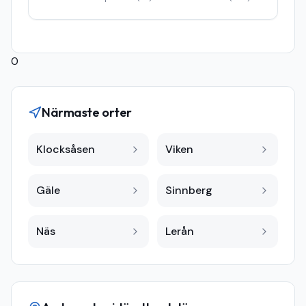
0
Närmaste orter
Klocksåsen
Viken
Gäle
Sinnberg
Näs
Lerån