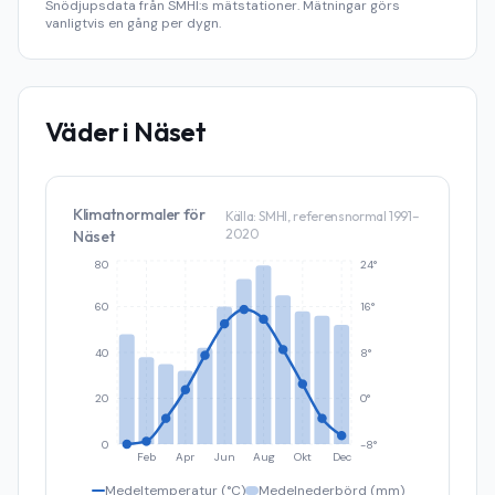
Snödjupsdata från SMHI:s mätstationer. Mätningar görs
vanligtvis en gång per dygn.
Väder i
Näset
Klimatnormaler för
Källa: SMHI, referensnormal 1991–
2020
Näset
80
24°
60
16°
40
8°
20
0°
0
-8°
Feb
Apr
Jun
Aug
Okt
Dec
Medeltemperatur (°C)
Medelnederbörd (mm)