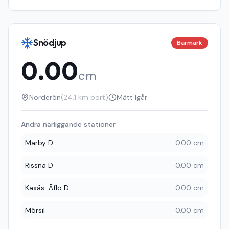
Snödjup
Barmark
0.00
cm
Norderön
(
24.1
km bort)
Mätt
Igår
Andra närliggande stationer
Marby D
0.00 cm
Rissna D
0.00 cm
Kaxås-Åflo D
0.00 cm
Mörsil
0.00 cm