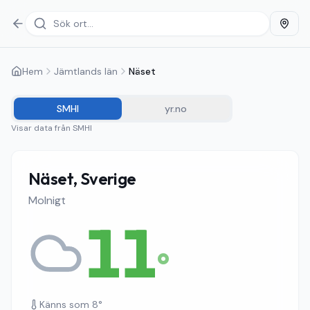
Hem
Jämtlands län
Näset
SMHI
yr.no
Visar data från
SMHI
Näset, Sverige
Molnigt
11
°
Känns som
8
°