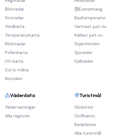
Regnradar
Reseväder
Blixtradar
Evenemang
Snöradar
Badtemperatur
Vindkarta
Varmast just nu
Temperaturkarta
Kallast just nu
Molnradar
Stjärnhimlen
Pollenkarta
Sjöväder
UV-karta
Fjällväder
Sol & måne
Norrsken
Väderdata
Turistmål
Vädervarningar
Skidorter
Alla regioner
Golfbanor
Badplatser
Alla turistmål