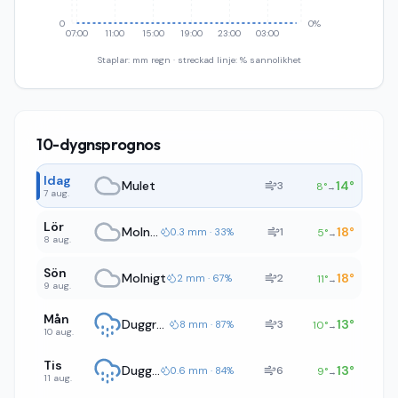
0
0%
07:00
11:00
15:00
19:00
23:00
03:00
Staplar: mm regn · streckad linje: % sannolikhet
10-dygnsprognos
Idag
Mulet
14
°
3
8
°
→
7 aug.
Lör
Molnigt
18
°
1
0.3 mm · 33%
5
°
→
8 aug.
Sön
Molnigt
18
°
2
2 mm · 67%
11
°
→
9 aug.
Mån
Duggregn
13
°
3
8 mm · 87%
10
°
→
10 aug.
Tis
Duggregn
13
°
6
0.6 mm · 84%
9
°
→
11 aug.