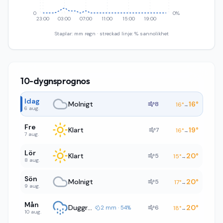
0
0%
23:00
03:00
07:00
11:00
15:00
19:00
Staplar: mm regn · streckad linje: % sannolikhet
10-dygnsprognos
Idag
Molnigt
16
°
8
16
°
→
6 aug.
Fre
Klart
19
°
7
16
°
→
7 aug.
Lör
Klart
20
°
5
15
°
→
8 aug.
Sön
Molnigt
20
°
5
17
°
→
9 aug.
Mån
Duggregn
20
°
6
2 mm · 54%
18
°
→
10 aug.