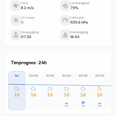
Vind
Luftfuktighet
8.2 m/s
75%
UV-index
Lufttryck
0
1015.6 hPa
Soluppgång
Solnedgång
07:30
16:45
Timprognos · 24h
Nu
00:00
01:00
02:00
03:00
04:00
05
16
16
16
16
16
16
–
–
–
3%
7%
3%