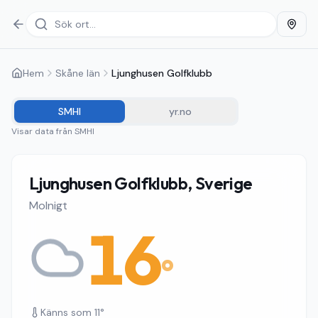
Hem
Skåne län
Ljunghusen Golfklubb
SMHI
yr.no
Visar data från
SMHI
Ljunghusen Golfklubb, Sverige
Molnigt
16
°
Känns som
11
°