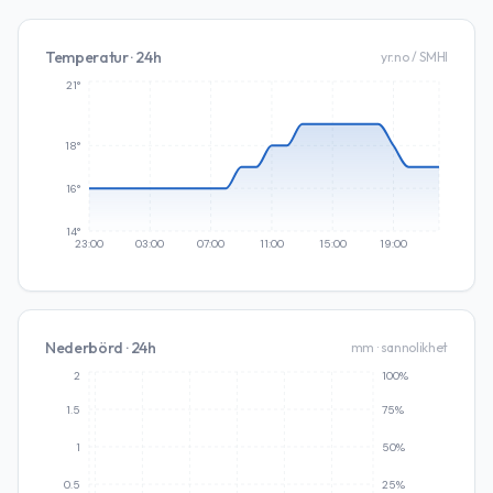
Temperatur · 24h
yr.no / SMHI
21°
18°
16°
14°
23:00
03:00
07:00
11:00
15:00
19:00
Nederbörd · 24h
mm · sannolikhet
2
100%
1.5
75%
1
50%
0.5
25%