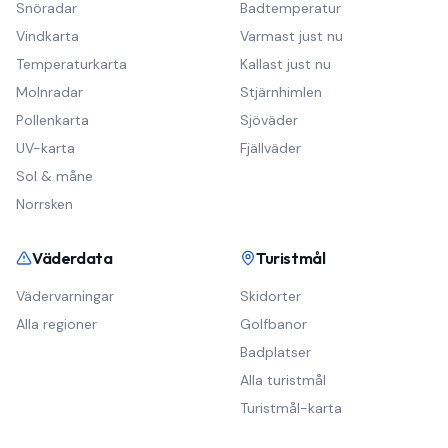
Snöradar
Badtemperatur
Vindkarta
Varmast just nu
Temperaturkarta
Kallast just nu
Molnradar
Stjärnhimlen
Pollenkarta
Sjöväder
UV-karta
Fjällväder
Sol & måne
Norrsken
Väderdata
Turistmål
Vädervarningar
Skidorter
Alla regioner
Golfbanor
Badplatser
Alla turistmål
Turistmål-karta