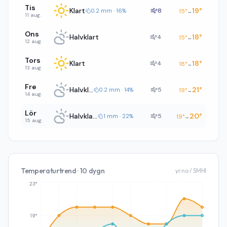
Tis
Klart
19
°
8
0.2 mm · 16%
15
°
→
11 aug.
Ons
Halvklart
18
°
4
15
°
→
12 aug.
Tors
Klart
18
°
4
18
°
→
13 aug.
Fre
Halvklart
21
°
5
0.2 mm · 14%
19
°
→
14 aug.
Lör
Halvklart
20
°
5
1 mm · 22%
19
°
→
15 aug.
Temperaturtrend · 10 dygn
yr.no / SMHI
23°
19°