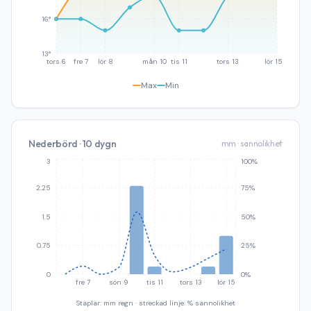
16°
13°
tors 6
fre 7
lör 8
mån 10
tis 11
tors 13
lör 15
Max
Min
Nederbörd · 10 dygn
mm · sannolikhet
3
100%
2.25
75%
1.5
50%
0.75
25%
0
0%
fre 7
sön 9
tis 11
tors 13
lör 15
Staplar: mm regn · streckad linje: % sannolikhet