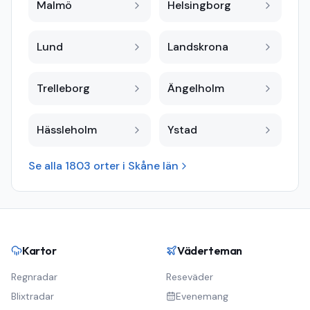
Malmö
Helsingborg
Lund
Landskrona
Trelleborg
Ängelholm
Hässleholm
Ystad
Se alla
1803
orter i
Skåne län
Kartor
Väderteman
Regnradar
Reseväder
Blixtradar
Evenemang