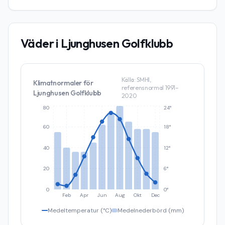
Väder i
Ljunghusen Golfklubb
Källa: SMHI,
Klimatnormaler för
referensnormal 1991–
Ljunghusen Golfklubb
2020
80
24°
60
18°
40
12°
20
6°
0
0°
Feb
Apr
Jun
Aug
Okt
Dec
Medeltemperatur (°C)
Medelnederbörd (mm)