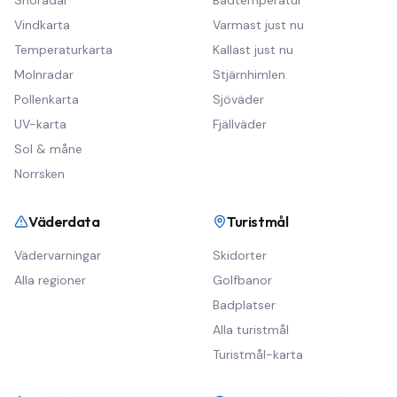
Snöradar
Badtemperatur
Vindkarta
Varmast just nu
Temperaturkarta
Kallast just nu
Molnradar
Stjärnhimlen
Pollenkarta
Sjöväder
UV-karta
Fjällväder
Sol & måne
Norrsken
Väderdata
Turistmål
Vädervarningar
Skidorter
Alla regioner
Golfbanor
Badplatser
Alla turistmål
Turistmål-karta