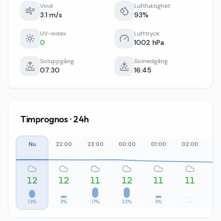
Vind
Luftfuktighet
3.1 m/s
93%
UV-index
Lufttryck
0
1002 hPa
Soluppgång
Solnedgång
07:30
16:45
Timprognos · 24h
Nu
22:00
23:00
00:00
01:00
02:00
03
12
12
11
12
11
11
13%
3%
17%
23%
3%
–