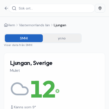
Hem
Västernorrlands län
Ljungan
SMHI
yr.no
Visar data från
SMHI
Ljungan, Sverige
Mulet
12
°
Känns som
9
°