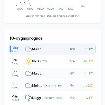
0
0%
21:00
01:00
05:00
09:00
13:00
17:00
Staplar: mm regn · streckad linje: % sannolikhet
10-dygnsprognos
Idag
Mulet
12
°
3
11
°
→
6 aug.
Fre
Klart
15
°
4
23%
9
°
→
7 aug.
Lör
Mulet
17
°
2
7
°
→
8 aug.
Sön
Molnigt
20
°
3
0.2 mm · 11%
11
°
→
9 aug.
Mån
Duggregn
17
°
3
7 mm · 86%
11
°
→
10 aug.