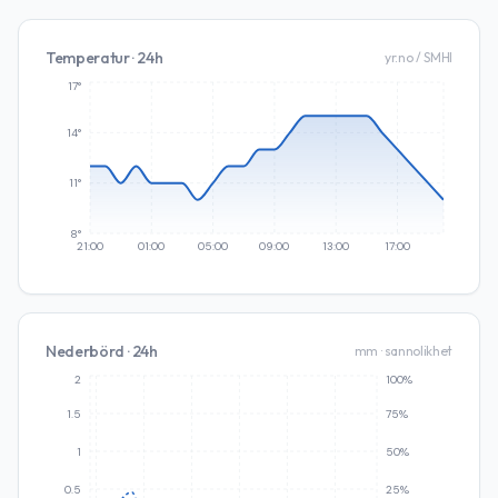
Temperatur · 24h
yr.no / SMHI
17°
14°
11°
8°
21:00
01:00
05:00
09:00
13:00
17:00
Nederbörd · 24h
mm · sannolikhet
2
100%
1.5
75%
1
50%
0.5
25%