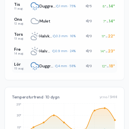
Tis
Duggregn
14
°
5
1 mm · 75%
8
°
→
11 aug.
Ons
Mulet
14
°
3
7
°
→
12 aug.
Tors
Halvklart
22
°
3
0.3 mm · 16%
11
°
→
13 aug.
Fre
Halvklart
23
°
3
0.9 mm · 24%
14
°
→
14 aug.
Lör
Duggregn
18
°
3
4 mm · 58%
12
°
→
15 aug.
Temperaturtrend · 10 dygn
yr.no / SMHI
25°
20°
15°