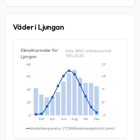
Väder i
Ljungan
Klimatnormaler för
Källa: SMHI, referensnormal
1991–2020
Ljungan
80
21°
60
14°
40
7°
20
0°
0
-7°
Feb
Apr
Jun
Aug
Okt
Dec
Medeltemperatur (°C)
Medelnederbörd (mm)