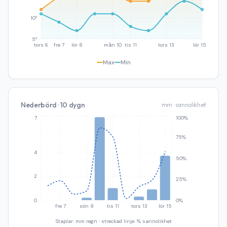
10°
5°
tors 6
fre 7
lör 8
mån 10
tis 11
tors 13
lör 15
Max
Min
Nederbörd · 10 dygn
mm · sannolikhet
7
100%
75%
4
50%
2
25%
0
0%
fre 7
sön 9
tis 11
tors 13
lör 15
Staplar: mm regn · streckad linje: % sannolikhet