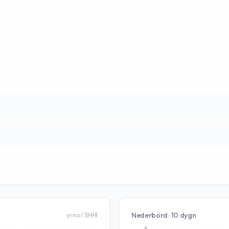
Nederbörd · 10 dygn
yr.no / SMHI
6