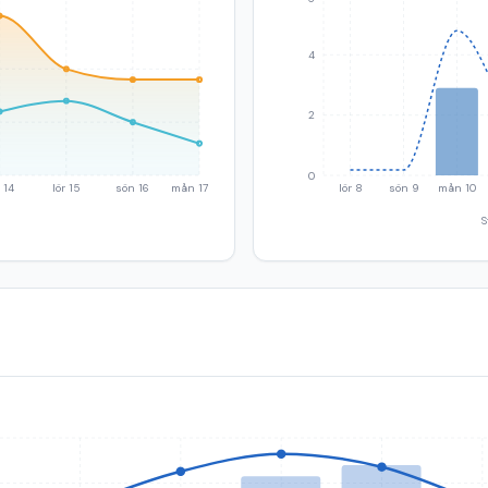
4
2
0
 14
lör 15
sön 16
mån 17
lör 8
sön 9
mån 10
S