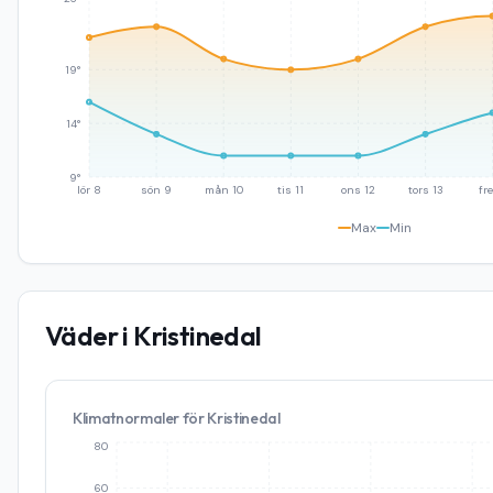
19°
14°
9°
lör 8
sön 9
mån 10
tis 11
ons 12
tors 13
fre
Max
Min
Väder i
Kristinedal
Klimatnormaler för
Kristinedal
80
60