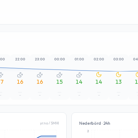
:00
22:00
23:00
00:00
01:00
02:00
03:00
04
17
16
16
15
14
14
13
–
–
–
–
–
–
–
Nederbörd · 24h
yr.no / SMHI
2