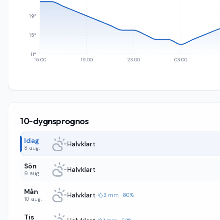
19°
15°
11°
15:00
19:00
23:00
03:00
10-dygnsprognos
Idag
Halvklart
8 aug.
Sön
Halvklart
9 aug.
Mån
Halvklart
·
3 mm · 80%
10 aug.
Tis