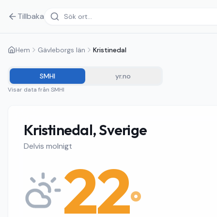
Tillbaka
Hem
Gävleborgs län
Kristinedal
SMHI
yr.no
Visar data från
SMHI
Kristinedal, Sverige
Delvis molnigt
22
°