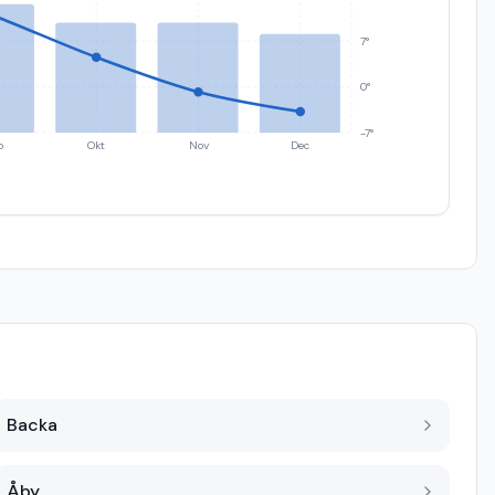
7°
0°
-7°
p
Okt
Nov
Dec
Backa
Åby