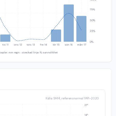
75%
50%
25%
0%
tis 11
ons 12
tors 13
fre 14
lör 15
sön 16
mån 17
taplar: mm regn · streckad linje: % sannolikhet
Källa: SMHI, referensnormal 1991–2020
21°
14°