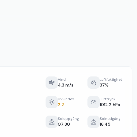
Vind
Luftfuktighet
4.3 m/s
37%
UV-index
Lufttryck
2.2
1012.2 hPa
Soluppgång
Solnedgång
07:30
16:45