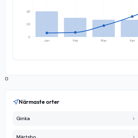
40
20
0
Jan
Feb
Mar
Apr
0
Närmaste orter
Ginka
Märtsbo