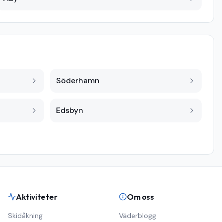
Söderhamn
Edsbyn
Aktiviteter
Om oss
Skidåkning
Väderblogg