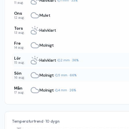
Halvklart
·
1 mm · 33%
11 aug.
Ons
Mulet
12 aug.
Tors
Halvklart
13 aug.
Fre
Molnigt
14 aug.
Lör
Halvklart
·
2 mm · 36%
15 aug.
Sön
Molnigt
·
5 mm · 66%
16 aug.
Mån
Molnigt
·
4 mm · 26%
17 aug.
Temperaturtrend · 10 dygn
26°