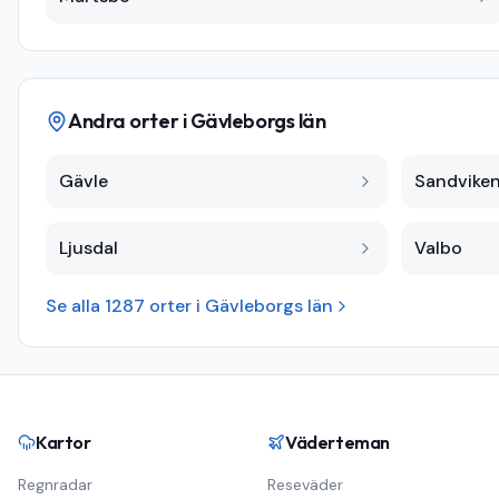
Andra orter i
Gävleborgs län
Gävle
Sandvike
Ljusdal
Valbo
Se alla
1287
orter i
Gävleborgs län
Kartor
Väderteman
Regnradar
Reseväder