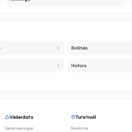
n
Bollnäs
Hofors
Väderdata
Turistmål
Vädervarningar
Skidorter