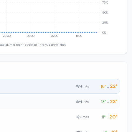
75%
50%
25%
0%
23:00
03:00
07:00
11:00
taplar: mm regn · streckad linje: % sannolikhet
22
°
16
°
4
m/s
→
23
°
13
°
4
m/s
→
20
°
11
°
3
m/s
→