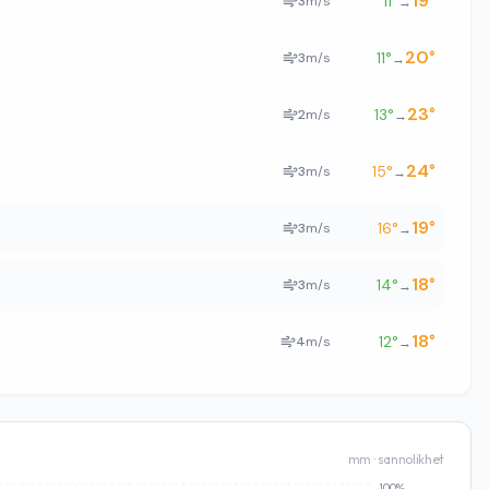
19
°
11
°
3
m/s
→
20
°
11
°
3
m/s
→
23
°
13
°
2
m/s
→
24
°
15
°
3
m/s
→
19
°
16
°
3
m/s
→
18
°
14
°
3
m/s
→
18
°
12
°
4
m/s
→
mm · sannolikhet
100%