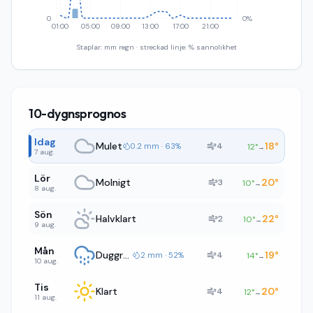
0
0%
01:00
05:00
09:00
13:00
17:00
21:00
Staplar: mm regn · streckad linje: % sannolikhet
10-dygnsprognos
Idag
Mulet
18
°
4
0.2 mm · 63%
12
°
→
7 aug.
Lör
Molnigt
20
°
3
10
°
→
8 aug.
Sön
Halvklart
22
°
2
10
°
→
9 aug.
Mån
Duggregn
19
°
4
2 mm · 52%
14
°
→
10 aug.
Tis
Klart
20
°
4
12
°
→
11 aug.