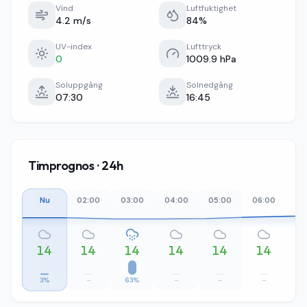
Vind
Luftfuktighet
4.2 m/s
84%
UV-index
Lufttryck
0
1009.9 hPa
Soluppgång
Solnedgång
07:30
16:45
Timprognos · 24h
Nu
02:00
03:00
04:00
05:00
06:00
07
14
14
14
14
14
14
3%
–
63%
–
–
–