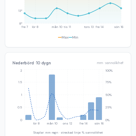
13°
8°
fre 7
lör 8
mån 10
tis 11
tors 13
fre 14
sön 16
Max
Min
Nederbörd · 10 dygn
mm · sannolikhet
2
100%
1.5
75%
1
50%
0.5
25%
0
0%
lör 8
mån 10
ons 12
fre 14
sön 16
Staplar: mm regn · streckad linje: % sannolikhet