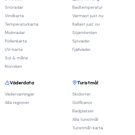
Snöradar
Badtemperatur
Vindkarta
Varmast just nu
Temperaturkarta
Kallast just nu
Molnradar
Stjärnhimlen
Pollenkarta
Sjöväder
UV-karta
Fjällväder
Sol & måne
Norrsken
Väderdata
Turistmål
Vädervarningar
Skidorter
Alla regioner
Golfbanor
Badplatser
Alla turistmål
Turistmål-karta