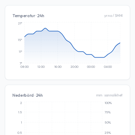
Temperatur · 24h
yr.no / SMHI
21°
15°
11°
7°
08:00
12:00
16:00
20:00
00:00
04:00
Nederbörd · 24h
mm · sannolikhet
2
100%
1.5
75%
1
50%
0.5
25%