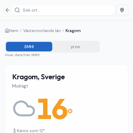
Hem
Västernorrlands län
Kragom
SMHI
yr.no
Visar data från
SMHI
Kragom, Sverige
Molnigt
16
°
Känns som
12
°