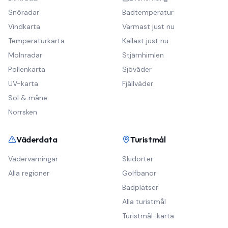
Snöradar
Badtemperatur
Vindkarta
Varmast just nu
Temperaturkarta
Kallast just nu
Molnradar
Stjärnhimlen
Pollenkarta
Sjöväder
UV-karta
Fjällväder
Sol & måne
Norrsken
Väderdata
Turistmål
Vädervarningar
Skidorter
Alla regioner
Golfbanor
Badplatser
Alla turistmål
Turistmål-karta