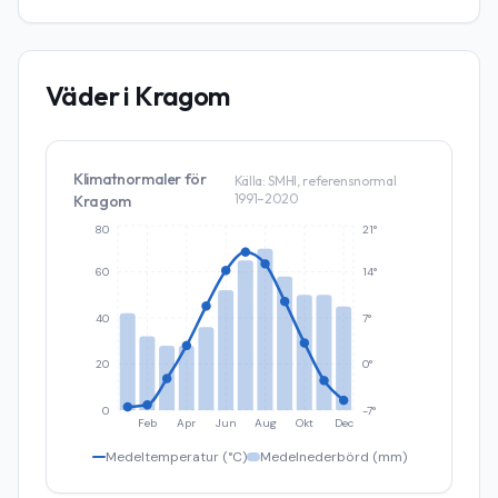
Väder i
Kragom
Klimatnormaler för
Källa: SMHI, referensnormal
1991–2020
Kragom
80
21°
60
14°
40
7°
20
0°
0
-7°
Feb
Apr
Jun
Aug
Okt
Dec
Medeltemperatur (°C)
Medelnederbörd (mm)