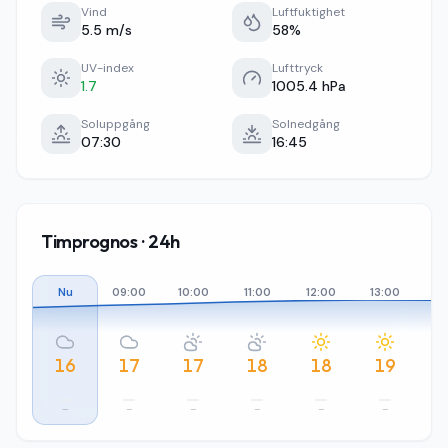
Vind
Luftfuktighet
5.5 m/s
58%
UV-index
Lufttryck
1.7
1005.4 hPa
Soluppgång
Solnedgång
07:30
16:45
Timprognos · 24h
Nu
09:00
10:00
11:00
12:00
13:00
14
16
17
17
18
18
19
–
–
–
–
–
–