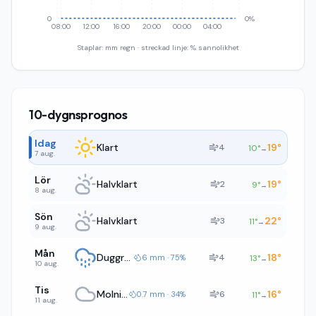
0
0%
08:00
12:00
16:00
20:00
00:00
04:00
Staplar: mm regn · streckad linje: % sannolikhet
10-dygnsprognos
Idag
Klart
19
°
4
10
°
→
7 aug.
Lör
Halvklart
19
°
2
9
°
→
8 aug.
Sön
Halvklart
22
°
3
11
°
→
9 aug.
Mån
Duggregn
18
°
4
6 mm · 75%
13
°
→
10 aug.
Tis
Molnigt
16
°
6
0.7 mm · 34%
11
°
→
11 aug.