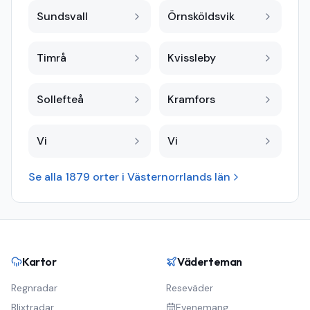
Sundsvall
Örnsköldsvik
Timrå
Kvissleby
Sollefteå
Kramfors
Vi
Vi
Se alla
1879
orter i
Västernorrlands län
Kartor
Väderteman
Regnradar
Reseväder
Blixtradar
Evenemang