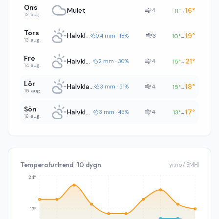
Ons
Mulet
16
°
4
11
°
→
12 aug.
Tors
Halvklart
19
°
3
0.4 mm · 18%
10
°
→
13 aug.
Fre
Halvklart
21
°
4
2 mm · 30%
15
°
→
14 aug.
Lör
Halvklart
18
°
4
3 mm · 51%
15
°
→
15 aug.
Sön
Halvklart
17
°
4
3 mm · 45%
13
°
→
16 aug.
Temperaturtrend · 10 dygn
yr.no / SMHI
24°
17°