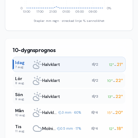
0
0%
13:00
17:00
21:00
01:00
05:00
09:00
Staplar: mm regn · streckad linje: % sannolikhet
10-dygnsprognos
Idag
Halvklart
21
°
2
12
°
→
7 aug.
Lör
Halvklart
22
°
2
10
°
→
8 aug.
Sön
Halvklart
22
°
3
13
°
→
9 aug.
Mån
Halvklart
20
°
4
3 mm · 60%
15
°
→
10 aug.
Tis
Molnigt
18
°
4
0.5 mm · 17%
12
°
→
11 aug.