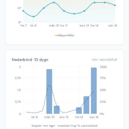
13°
8°
fre 7
lör 8
mån 10
tis 11
tors 13
fre 14
sön 16
Max
Min
Nederbörd · 10 dygn
mm · sannolikhet
3
100%
2.25
75%
1.5
50%
0.75
25%
0
0%
lör 8
mån 10
ons 12
fre 14
sön 16
Staplar: mm regn · streckad linje: % sannolikhet