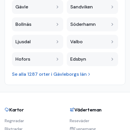
Gävle
Sandviken
Bollnäs
Söderhamn
Ljusdal
Valbo
Hofors
Edsbyn
Se alla
1287
orter i
Gävleborgs län
Kartor
Väderteman
Regnradar
Reseväder
Blixtradar
Evenemang