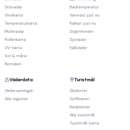
Snöradar
Badtemperatur
Vindkarta
Varmast just nu
Temperaturkarta
Kallast just nu
Molnradar
Stjärnhimlen
Pollenkarta
Sjöväder
UV-karta
Fjällväder
Sol & måne
Norrsken
Väderdata
Turistmål
Vädervarningar
Skidorter
Alla regioner
Golfbanor
Badplatser
Alla turistmål
Turistmål-karta