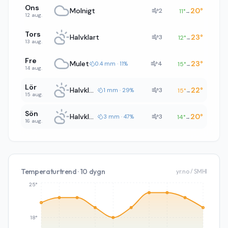
Ons
Molnigt
20
°
2
11
°
→
12 aug.
Tors
Halvklart
23
°
3
12
°
→
13 aug.
Fre
Mulet
23
°
4
0.4 mm · 11%
15
°
→
14 aug.
Lör
Halvklart
22
°
3
1 mm · 29%
15
°
→
15 aug.
Sön
Halvklart
20
°
3
3 mm · 47%
14
°
→
16 aug.
Temperaturtrend · 10 dygn
yr.no / SMHI
25°
18°