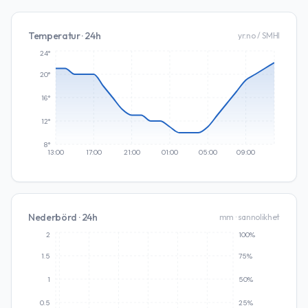
Temperatur · 24h
yr.no / SMHI
24°
20°
16°
12°
8°
13:00
17:00
21:00
01:00
05:00
09:00
Nederbörd · 24h
mm · sannolikhet
2
100%
1.5
75%
1
50%
0.5
25%