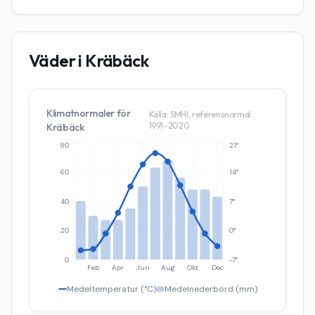
Väder i
Kräbäck
Klimatnormaler för
Källa: SMHI, referensnormal
1991–2020
Kräbäck
80
21°
60
14°
40
7°
20
0°
0
-7°
Feb
Apr
Jun
Aug
Okt
Dec
Medeltemperatur (°C)
Medelnederbörd (mm)