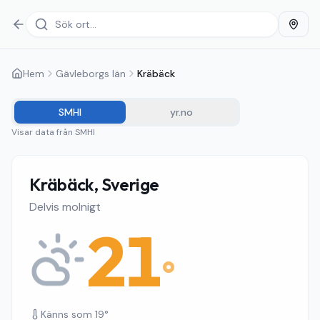
Hem
Gävleborgs län
Kräbäck
SMHI
yr.no
Visar data från
SMHI
Kräbäck, Sverige
Delvis molnigt
21
°
Känns som
19
°