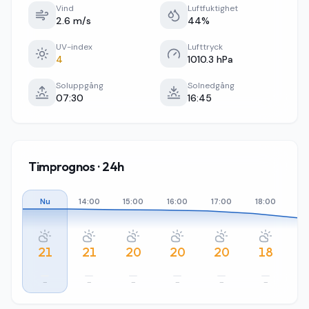
Vind
Luftfuktighet
2.6 m/s
44%
UV-index
Lufttryck
4
1010.3 hPa
Soluppgång
Solnedgång
07:30
16:45
Timprognos · 24h
Nu
14:00
15:00
16:00
17:00
18:00
19
21
21
20
20
20
18
–
–
–
–
–
–