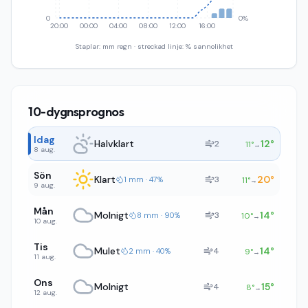
0
0%
20:00
00:00
04:00
08:00
12:00
16:00
Staplar: mm regn · streckad linje: % sannolikhet
10-dygnsprognos
Idag
Halvklart
12
°
2
11
°
→
8 aug.
Sön
Klart
20
°
3
1 mm · 47%
11
°
→
9 aug.
Mån
Molnigt
14
°
3
8 mm · 90%
10
°
→
10 aug.
Tis
Mulet
14
°
4
2 mm · 40%
9
°
→
11 aug.
Ons
Molnigt
15
°
4
8
°
→
12 aug.