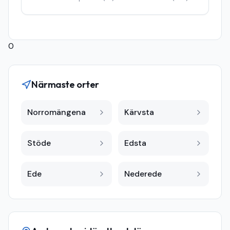
0
Närmaste orter
Norromängena
Kärvsta
Stöde
Edsta
Ede
Nederede