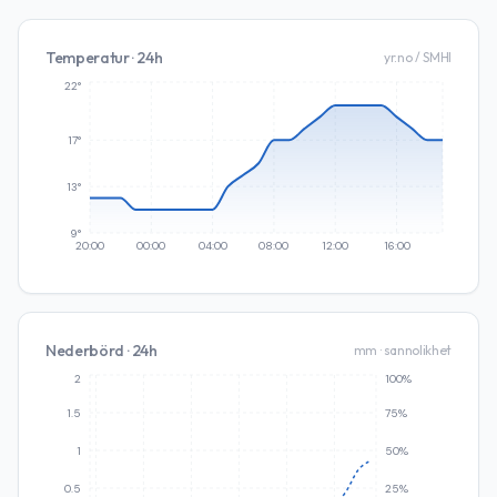
Temperatur · 24h
yr.no / SMHI
22°
17°
13°
9°
20:00
00:00
04:00
08:00
12:00
16:00
Nederbörd · 24h
mm · sannolikhet
2
100%
1.5
75%
1
50%
0.5
25%