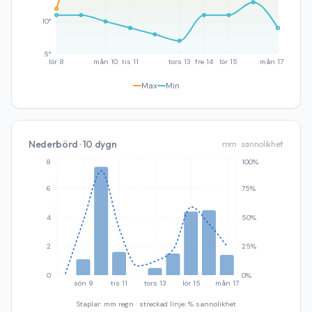
10°
5°
lör 8
mån 10
tis 11
tors 13
fre 14
lör 15
mån 17
Max
Min
Nederbörd · 10 dygn
mm · sannolikhet
8
100%
6
75%
4
50%
2
25%
0
0%
sön 9
tis 11
tors 13
lör 15
mån 17
Staplar: mm regn · streckad linje: % sannolikhet