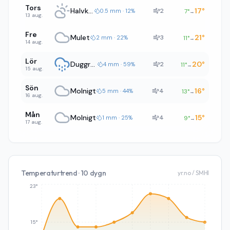
Tors
Halvklart
17
°
2
0.5 mm · 12%
7
°
→
13 aug.
Fre
Mulet
21
°
3
2 mm · 22%
11
°
→
14 aug.
Lör
Duggregn
20
°
2
4 mm · 59%
11
°
→
15 aug.
Sön
Molnigt
16
°
4
5 mm · 44%
13
°
→
16 aug.
Mån
Molnigt
15
°
4
1 mm · 25%
9
°
→
17 aug.
Temperaturtrend · 10 dygn
yr.no / SMHI
23°
15°