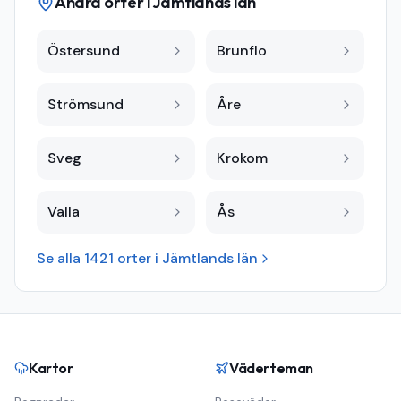
Andra orter i
Jämtlands län
Östersund
Brunflo
Strömsund
Åre
Sveg
Krokom
Valla
Ås
Se alla
1421
orter i
Jämtlands län
Kartor
Väderteman