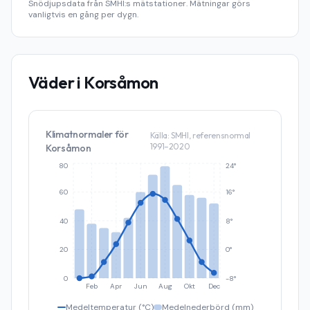
Snödjupsdata från SMHI:s mätstationer. Mätningar görs
vanligtvis en gång per dygn.
Väder i
Korsåmon
Klimatnormaler för
Källa: SMHI, referensnormal
1991–2020
Korsåmon
80
24°
60
16°
40
8°
20
0°
0
-8°
Feb
Apr
Jun
Aug
Okt
Dec
Medeltemperatur (°C)
Medelnederbörd (mm)