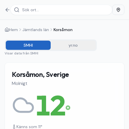
Hem
Jämtlands län
Korsåmon
SMHI
yr.no
Visar data från
SMHI
Korsåmon, Sverige
Molnigt
12
°
Känns som
11
°