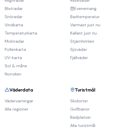
Regnradar
Reseväder
Blixtradar
Evenemang
Snöradar
Badtemperatur
Vindkarta
Varmast just nu
Temperaturkarta
Kallast just nu
Molnradar
Stjärnhimlen
Pollenkarta
Sjöväder
UV-karta
Fjällväder
Sol & måne
Norrsken
Väderdata
Turistmål
Vädervarningar
Skidorter
Alla regioner
Golfbanor
Badplatser
Alla turistmål