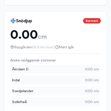
Snödjup
Barmark
0.00
cm
Bispgården
(
15.8
km bort)
Mätt
Igår
Andra närliggande stationer
Åkroken D
0.00 cm
Indal
0.00 cm
Svedjelandet
0.00 cm
Sollefteå
0.00 cm