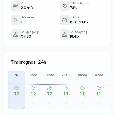
Vind
Luftfuktighet
2.3 m/s
78%
UV-index
Lufttryck
0
1009.3 hPa
Soluppgång
Solnedgång
07:30
16:45
Timprognos · 24h
Nu
21:00
22:00
23:00
00:00
01:00
02
12
12
12
11
11
11
–
–
–
–
–
–