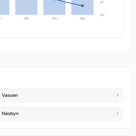
-8°
-16°
p
Okt
Nov
Dec
Vassen
Näsbyn