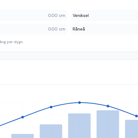
0.00 cm
Veniksel
0.00 cm
Råneå
ång per dygn.