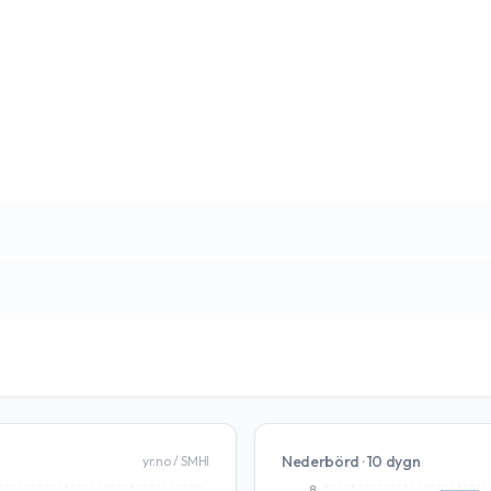
Nederbörd · 10 dygn
yr.no / SMHI
8