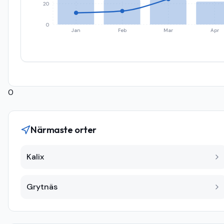
20
0
Jan
Feb
Mar
Apr
0
Närmaste orter
Kalix
Grytnäs