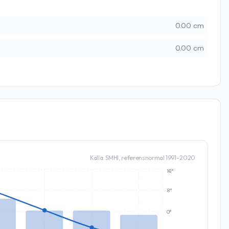
0.00 cm
0.00 cm
Källa: SMHI, referensnormal 1991–2020
16°
8°
0°