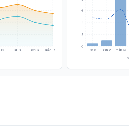
6
4
2
0
 14
lör 15
sön 16
mån 17
lör 8
sön 9
mån 10
S