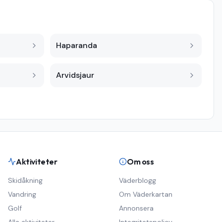
Haparanda
Arvidsjaur
Aktiviteter
Om oss
Skidåkning
Väderblogg
Vandring
Om Väderkartan
Golf
Annonsera