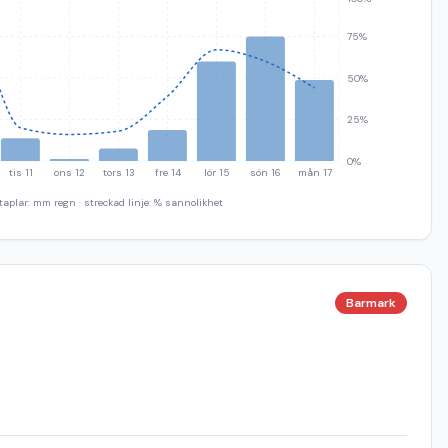
75%
50%
25%
0%
tis 11
ons 12
tors 13
fre 14
lör 15
sön 16
mån 17
taplar: mm regn · streckad linje: % sannolikhet
Barmark