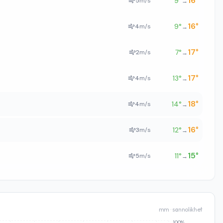
16
°
9
°
5
m/s
→
16
°
9
°
4
m/s
→
17
°
7
°
2
m/s
→
17
°
13
°
4
m/s
→
18
°
14
°
4
m/s
→
16
°
12
°
3
m/s
→
15
°
11
°
5
m/s
→
mm · sannolikhet
100%