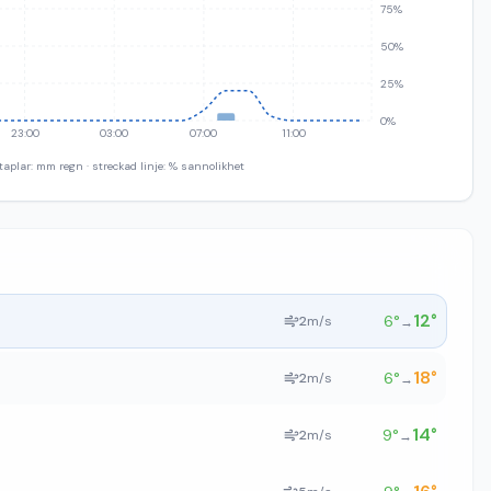
75%
50%
25%
0%
23:00
03:00
07:00
11:00
taplar: mm regn · streckad linje: % sannolikhet
12
°
6
°
2
m/s
→
18
°
6
°
2
m/s
→
14
°
9
°
2
m/s
→