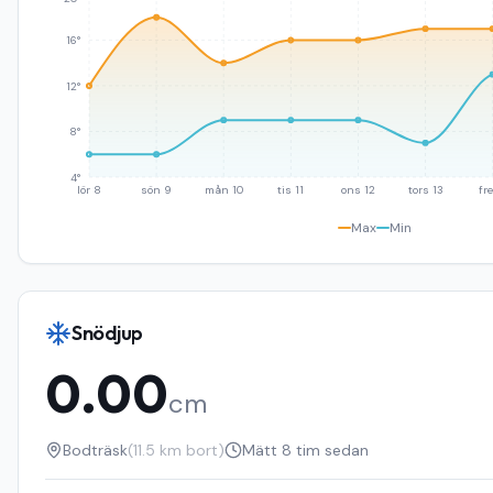
16°
12°
8°
4°
lör 8
sön 9
mån 10
tis 11
ons 12
tors 13
fre
Max
Min
Snödjup
0.00
cm
Bodträsk
(
11.5
km bort)
Mätt
8 tim sedan