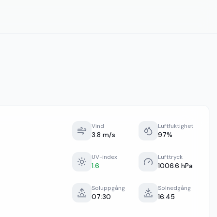
Vind
Luftfuktighet
3.8 m/s
97%
UV-index
Lufttryck
1.6
1006.6 hPa
Soluppgång
Solnedgång
07:30
16:45