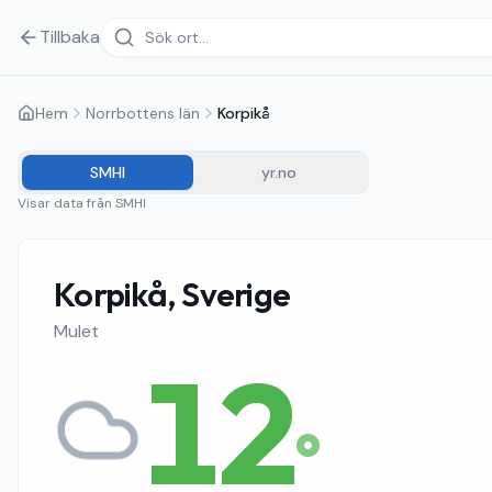
Tillbaka
Hem
Norrbottens län
Korpikå
SMHI
yr.no
Visar data från
SMHI
Korpikå, Sverige
Mulet
12
°