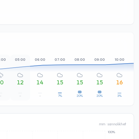
:00
05:00
06:00
07:00
08:00
09:00
10:00
11
10
12
14
15
15
15
16
–
–
–
7%
20%
20%
3%
mm · sannolikhet
100%