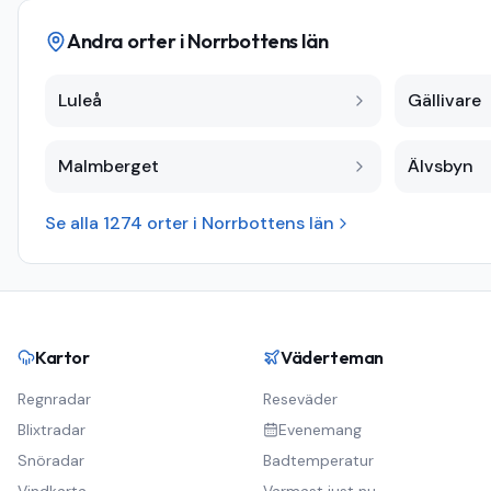
Andra orter i
Norrbottens län
Luleå
Gällivare
Malmberget
Älvsbyn
Se alla
1274
orter i
Norrbottens län
Kartor
Väderteman
Regnradar
Reseväder
Blixtradar
Evenemang
Snöradar
Badtemperatur