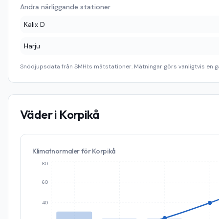
Andra närliggande stationer
Kalix D
Harju
Snödjupsdata från SMHI:s mätstationer. Mätningar görs vanligtvis en g
Väder i
Korpikå
Klimatnormaler för
Korpikå
80
60
40