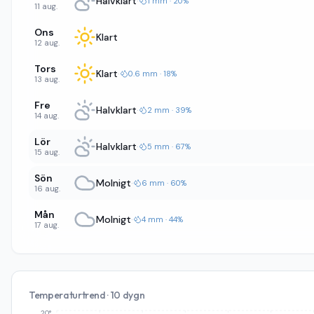
Halvklart
·
1 mm · 20%
11 aug.
Ons
Klart
12 aug.
Tors
Klart
·
0.6 mm · 18%
13 aug.
Fre
Halvklart
·
2 mm · 39%
14 aug.
Lör
Halvklart
·
5 mm · 67%
15 aug.
Sön
Molnigt
·
6 mm · 60%
16 aug.
Mån
Molnigt
·
4 mm · 44%
17 aug.
Temperaturtrend · 10 dygn
20°