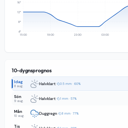
16°
12°
8°
4°
15:00
19:00
23:00
03:00
10-dygnsprognos
Idag
Halvklart
·
0.5 mm · 60%
8 aug.
Sön
Halvklart
·
1 mm · 57%
9 aug.
Mån
Duggregn
·
8 mm · 77%
10 aug.
Tis