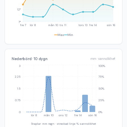
12°
7°
fre 7
lör 8
mån 10
tis 11
tors 13
fre 14
sön 16
Max
Min
Nederbörd · 10 dygn
mm · sannolikhet
3
100%
2.25
75%
1.5
50%
0.75
25%
0
0%
lör 8
mån 10
ons 12
fre 14
sön 16
Staplar: mm regn · streckad linje: % sannolikhet