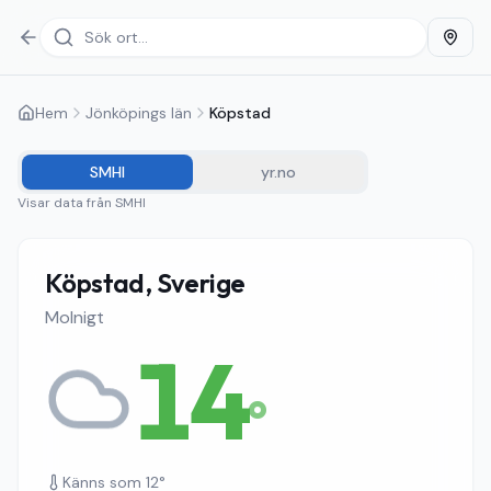
Hem
Jönköpings län
Köpstad
SMHI
yr.no
Visar data från
SMHI
Köpstad, Sverige
Molnigt
14
°
Känns som
12
°