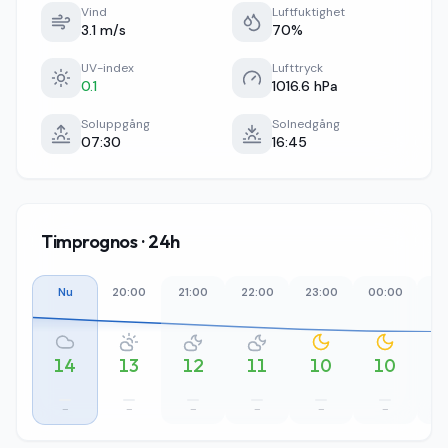
Vind
Luftfuktighet
3.1 m/s
70%
UV-index
Lufttryck
0.1
1016.6 hPa
Soluppgång
Solnedgång
07:30
16:45
Timprognos · 24h
Nu
20:00
21:00
22:00
23:00
00:00
01
14
13
12
11
10
10
–
–
–
–
–
–