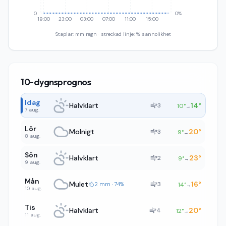
0
0%
19:00
23:00
03:00
07:00
11:00
15:00
Staplar: mm regn · streckad linje: % sannolikhet
10-dygnsprognos
Idag
Halvklart
14
°
3
10
°
→
7 aug.
Lör
Molnigt
20
°
3
9
°
→
8 aug.
Sön
Halvklart
23
°
2
9
°
→
9 aug.
Mån
Mulet
16
°
3
2 mm · 74%
14
°
→
10 aug.
Tis
Halvklart
20
°
4
12
°
→
11 aug.