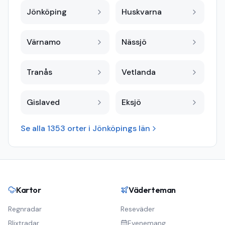
Jönköping
Huskvarna
Värnamo
Nässjö
Tranås
Vetlanda
Gislaved
Eksjö
Se alla
1353
orter i
Jönköpings län
Kartor
Väderteman
Regnradar
Reseväder
Blixtradar
Evenemang