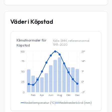
Väder i
Köpstad
Klimatnormaler för
Källa: SMHI, referensnormal
1991–2020
Köpstad
100
21°
75
14°
50
7°
25
0°
0
-7°
Feb
Apr
Jun
Aug
Okt
Dec
Medeltemperatur (°C)
Medelnederbörd (mm)