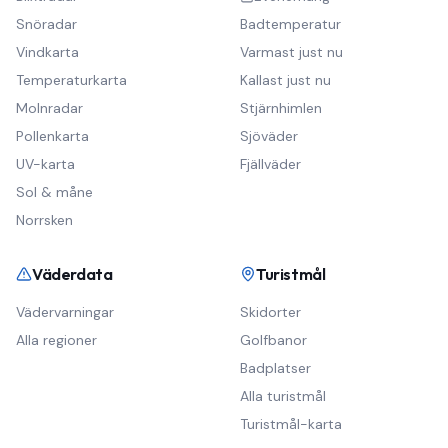
Snöradar
Badtemperatur
Vindkarta
Varmast just nu
Temperaturkarta
Kallast just nu
Molnradar
Stjärnhimlen
Pollenkarta
Sjöväder
UV-karta
Fjällväder
Sol & måne
Norrsken
Väderdata
Turistmål
Vädervarningar
Skidorter
Alla regioner
Golfbanor
Badplatser
Alla turistmål
Turistmål-karta