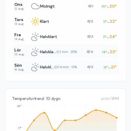
Ons
Molnigt
20
°
1
10
°
→
12 aug.
Tors
Klart
22
°
2
11
°
→
13 aug.
Fre
Halvklart
24
°
3
11
°
→
14 aug.
Lör
Halvklart
23
°
4
1 mm · 20%
14
°
→
15 aug.
Sön
Halvklart
21
°
3
0.4 mm · 13%
13
°
→
16 aug.
Temperaturtrend · 10 dygn
yr.no / SMHI
26°
17°