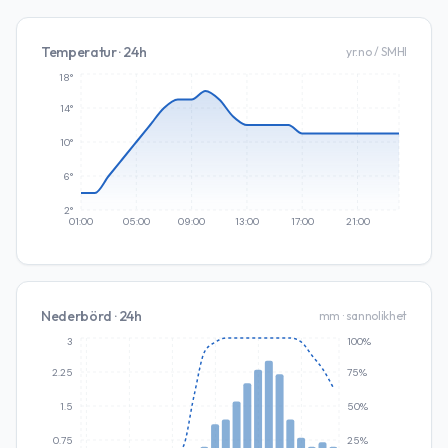
Temperatur · 24h
yr.no / SMHI
18°
14°
10°
6°
2°
01:00
05:00
09:00
13:00
17:00
21:00
Nederbörd · 24h
mm · sannolikhet
3
100%
2.25
75%
1.5
50%
0.75
25%