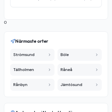
0
Närmaste orter
Strömsund
Böle
Tällholmen
Råneå
Rånbyn
Jämtösund