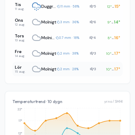
Tis
Duggregn
15
°
5
11 mm · 58%
12
°
→
11 aug.
Ons
Molnigt
14
°
6
3 mm · 36%
9
°
→
12 aug.
Tors
Molnigt
16
°
4
0.7 mm · 18%
8
°
→
13 aug.
Fre
Molnigt
17
°
3
2 mm · 38%
10
°
→
14 aug.
Lör
Molnigt
17
°
3
2 mm · 28%
10
°
→
15 aug.
Temperaturtrend · 10 dygn
yr.no / SMHI
22°
17°
12°