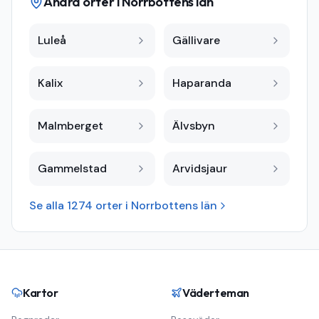
Andra orter i
Norrbottens län
Luleå
Gällivare
Kalix
Haparanda
Malmberget
Älvsbyn
Gammelstad
Arvidsjaur
Se alla
1274
orter i
Norrbottens län
Kartor
Väderteman