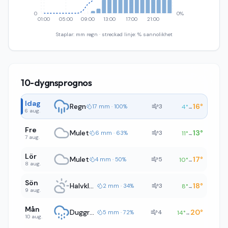
0
0%
01:00
05:00
09:00
13:00
17:00
21:00
Staplar: mm regn · streckad linje: % sannolikhet
10-dygnsprognos
Idag
Regn
16
°
3
17 mm · 100%
4
°
→
6 aug.
Fre
Mulet
13
°
3
6 mm · 63%
11
°
→
7 aug.
Lör
Mulet
17
°
5
4 mm · 50%
10
°
→
8 aug.
Sön
Halvklart
18
°
3
2 mm · 34%
8
°
→
9 aug.
Mån
Duggregn
20
°
4
5 mm · 72%
14
°
→
10 aug.