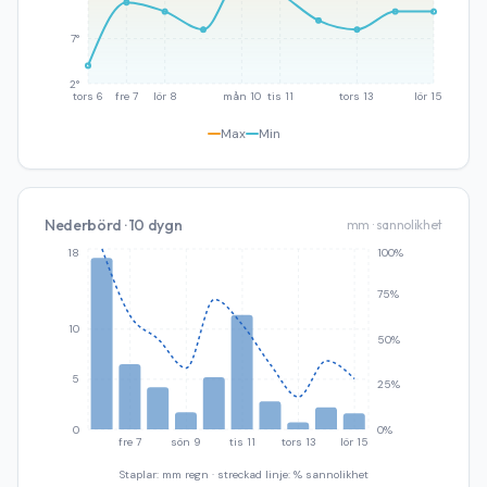
7°
2°
tors 6
fre 7
lör 8
mån 10
tis 11
tors 13
lör 15
Max
Min
Nederbörd · 10 dygn
mm · sannolikhet
18
100%
75%
10
50%
5
25%
0
0%
fre 7
sön 9
tis 11
tors 13
lör 15
Staplar: mm regn · streckad linje: % sannolikhet