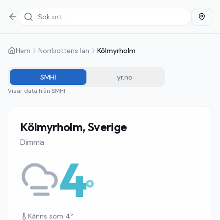
Hem
Norrbottens län
Kölmyrholm
SMHI
yr.no
Visar data från
SMHI
Kölmyrholm, Sverige
Dimma
4
°
Känns som
4
°