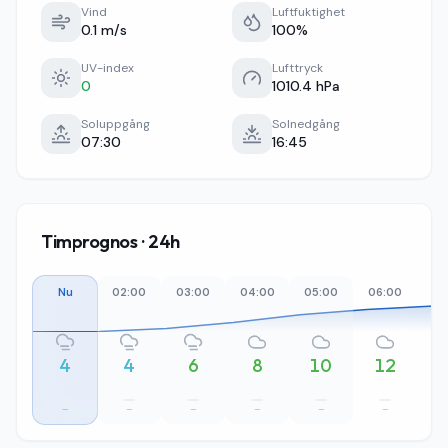
Vind
Luftfuktighet
0.1 m/s
100%
UV-index
Lufttryck
0
1010.4 hPa
Soluppgång
Solnedgång
07:30
16:45
Timprognos · 24h
Nu
02:00
03:00
04:00
05:00
06:00
07
4
4
6
8
10
12
–
–
–
–
–
–