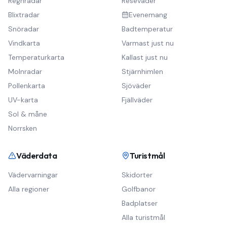
Regnradar
Reseväder
Blixtradar
Evenemang
Snöradar
Badtemperatur
Vindkarta
Varmast just nu
Temperaturkarta
Kallast just nu
Molnradar
Stjärnhimlen
Pollenkarta
Sjöväder
UV-karta
Fjällväder
Sol & måne
Norrsken
Väderdata
Turistmål
Vädervarningar
Skidorter
Alla regioner
Golfbanor
Badplatser
Alla turistmål