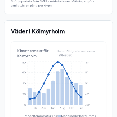
Snödjupsdata från SMHI:s mätstationer. Mätningar görs
vanligtvis en gång per dygn.
Väder i
Kölmyrholm
Klimatnormaler för
Källa: SMHI, referensnormal
1991–2020
Kölmyrholm
80
16°
60
8°
40
0°
20
-8°
0
-16°
Feb
Apr
Jun
Aug
Okt
Dec
Medeltemperatur (°C)
Medelnederbörd (mm)