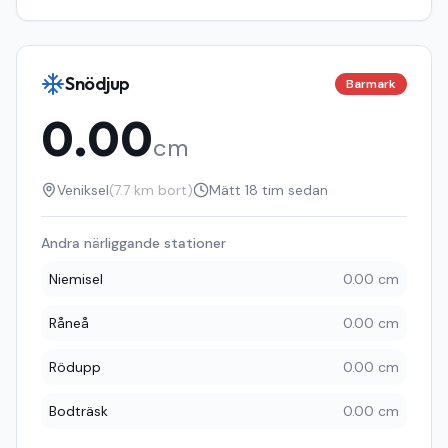
Snödjup
Barmark
0.00
cm
Veniksel
(
7.7
km bort)
Mätt
18 tim sedan
Andra närliggande stationer
Niemisel
0.00 cm
Råneå
0.00 cm
Rödupp
0.00 cm
Bodträsk
0.00 cm