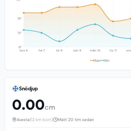
18°
13°
8°
tors 6
fre 7
lör 8
sön 9
mån 10
tis 11
ons
Max
Min
Snödjup
0.00
cm
Avesta
(
12
km bort)
Mätt
20 tim sedan