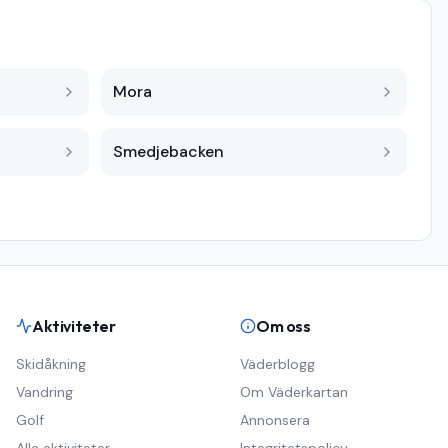
Mora
Smedjebacken
Aktiviteter
Om oss
Skidåkning
Väderblogg
Vandring
Om Väderkartan
Golf
Annonsera