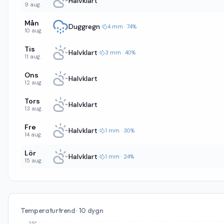
Halvklart
9 aug.
Mån
Duggregn
·
4 mm · 74%
10 aug.
Tis
Halvklart
·
3 mm · 40%
11 aug.
Ons
Halvklart
12 aug.
Tors
Halvklart
13 aug.
Fre
Halvklart
·
1 mm · 30%
14 aug.
Lör
Halvklart
·
1 mm · 24%
15 aug.
Temperaturtrend · 10 dygn
25°