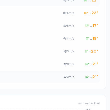
22
°
14
°
5
m/s
→
23
°
16
°
4
m/s
→
17
°
12
°
5
m/s
→
18
°
11
°
4
m/s
→
20
°
11
°
3
m/s
→
21
°
14
°
3
m/s
→
21
°
14
°
3
m/s
→
mm · sannolikhet
100%