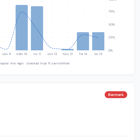
75%
50%
25%
0%
sön 9
mån 10
tis 11
ons 12
tors 13
fre 14
lör 15
taplar: mm regn · streckad linje: % sannolikhet
Barmark