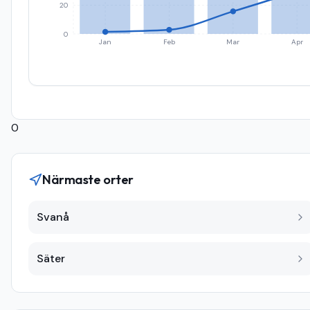
20
0
Jan
Feb
Mar
Apr
0
Närmaste orter
Svanå
Säter