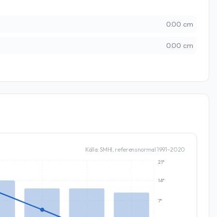
0.00 cm
0.00 cm
Källa: SMHI, referensnormal 1991–2020
21°
14°
7°