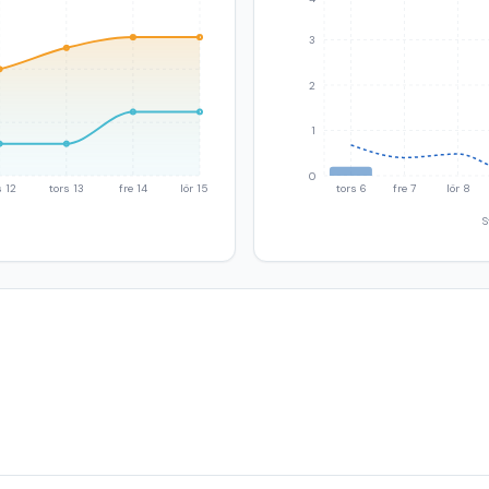
3
2
1
0
 12
tors 13
fre 14
lör 15
tors 6
fre 7
lör 8
S