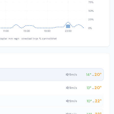
75%
50%
25%
0%
11:00
15:00
19:00
23:00
taplar: mm regn · streckad linje: % sannolikhet
20
°
14
°
5
m/s
→
20
°
13
°
3
m/s
→
22
°
10
°
2
m/s
→