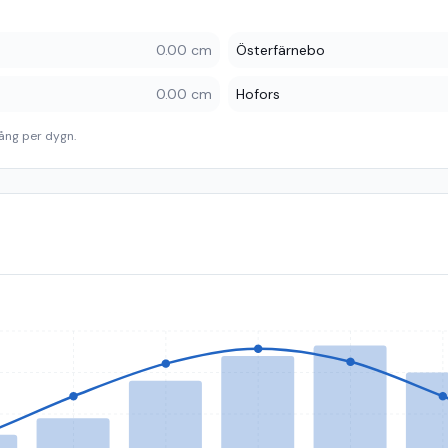
0.00 cm
Österfärnebo
0.00 cm
Hofors
ång per dygn.