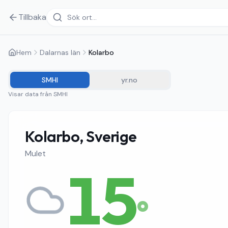
Tillbaka
Hem
Dalarnas län
Kolarbo
SMHI
yr.no
Visar data från
SMHI
Kolarbo, Sverige
Mulet
15
°