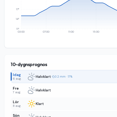
17°
14°
11°
03:00
07:00
11:00
15:00
10-dygnsprognos
Idag
Halvklart
·
0.2 mm · 17%
6 aug.
Fre
Halvklart
7 aug.
Lör
Klart
8 aug.
Sön