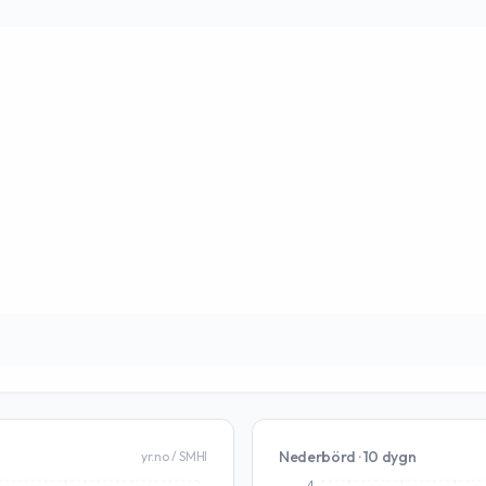
Nederbörd · 10 dygn
yr.no / SMHI
4