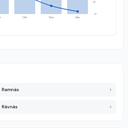
0°
-7°
p
Okt
Nov
Dec
Ramnäs
Rävnäs