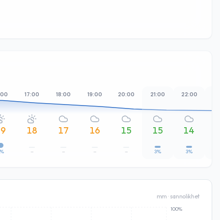
:00
17:00
18:00
19:00
20:00
21:00
22:00
23
19
18
17
16
15
15
14
7%
–
–
–
–
3%
3%
1
mm · sannolikhet
100%