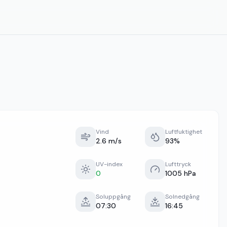
Vind
Luftfuktighet
2.6 m/s
93%
UV-index
Lufttryck
0
1005 hPa
Soluppgång
Solnedgång
07:30
16:45