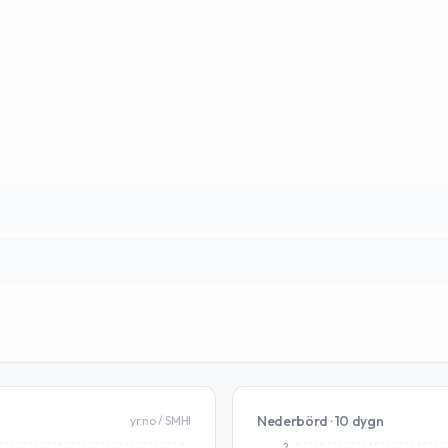
Nederbörd · 10 dygn
yr.no / SMHI
2