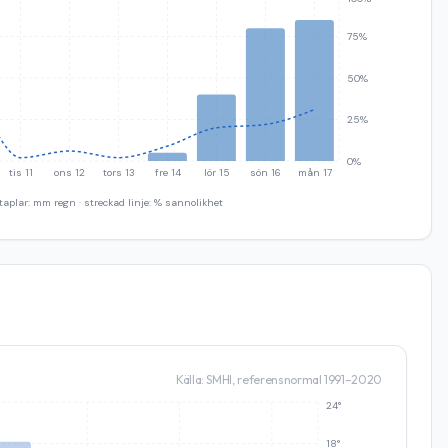
75%
50%
25%
0%
tis 11
ons 12
tors 13
fre 14
lör 15
sön 16
mån 17
taplar: mm regn · streckad linje: % sannolikhet
Källa: SMHI, referensnormal 1991–2020
24°
18°