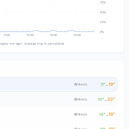
75%
50%
25%
0%
11:00
15:00
19:00
23:00
taplar: mm regn · streckad linje: % sannolikhet
19
°
11
°
4
m/s
→
22
°
10
°
4
m/s
→
18
°
14
°
4
m/s
→