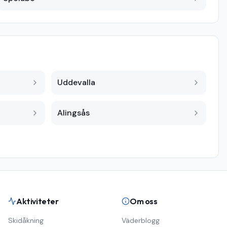
Uddevalla
Alingsås
Aktiviteter
Om oss
Skidåkning
Väderblogg