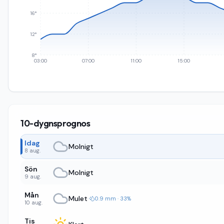
16°
12°
8°
03:00
07:00
11:00
15:00
10-dygnsprognos
Idag
Molnigt
8 aug.
Sön
Molnigt
9 aug.
Mån
Mulet
·
0.9 mm · 33%
10 aug.
Tis