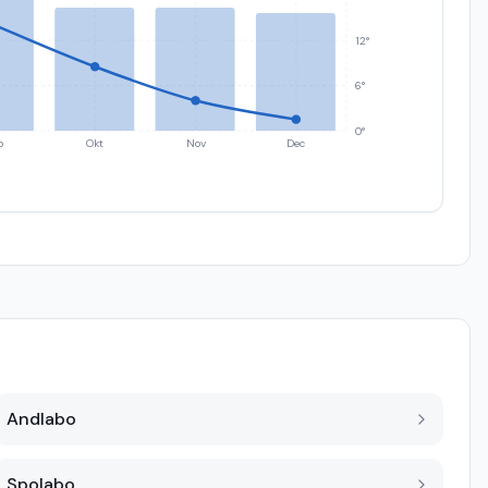
12°
6°
0°
p
Okt
Nov
Dec
Andlabo
Spolabo