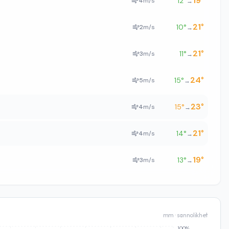
19
°
12
°
4
m/s
→
21
°
10
°
2
m/s
→
21
°
11
°
3
m/s
→
24
°
15
°
5
m/s
→
23
°
15
°
4
m/s
→
21
°
14
°
4
m/s
→
19
°
13
°
3
m/s
→
mm · sannolikhet
100%