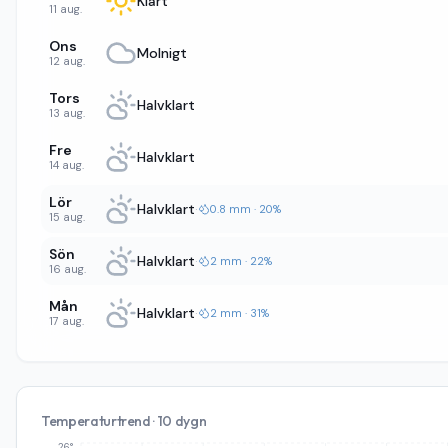
Klart
11 aug.
Ons
Molnigt
12 aug.
Tors
Halvklart
13 aug.
Fre
Halvklart
14 aug.
Lör
Halvklart
·
0.8 mm · 20%
15 aug.
Sön
Halvklart
·
2 mm · 22%
16 aug.
Mån
Halvklart
·
2 mm · 31%
17 aug.
Temperaturtrend · 10 dygn
26°