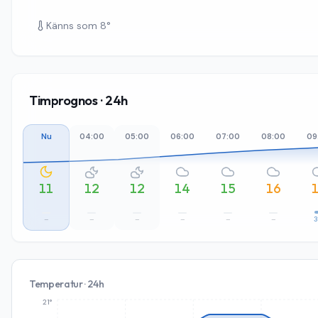
Känns som
8
°
Timprognos · 24h
Nu
04:00
05:00
06:00
07:00
08:00
09
11
12
12
14
15
16
–
–
–
–
–
–
Temperatur · 24h
21°