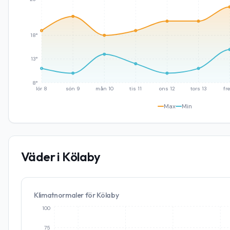
18°
13°
8°
lör 8
sön 9
mån 10
tis 11
ons 12
tors 13
fre
Max
Min
Väder i
Kölaby
Klimatnormaler för
Kölaby
100
75