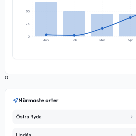
50
25
0
Jan
Feb
Mar
Apr
0
Närmaste orter
Östra Ryda
Lindås