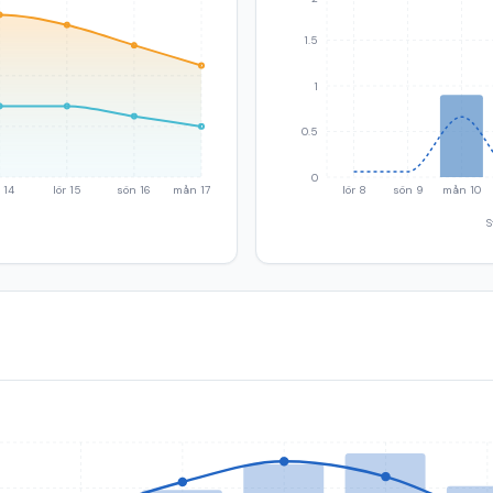
1.5
1
0.5
0
 14
lör 15
sön 16
mån 17
lör 8
sön 9
mån 10
S