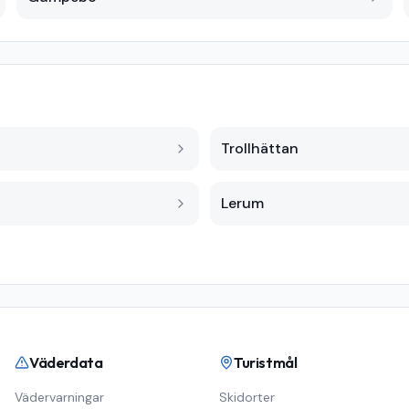
Trollhättan
Lerum
Väderdata
Turistmål
Vädervarningar
Skidorter