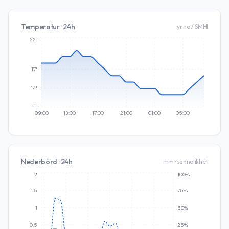
Temperatur · 24h
yr.no / SMHI
22°
17°
14°
11°
09:00
13:00
17:00
21:00
01:00
05:00
Nederbörd · 24h
mm · sannolikhet
2
100%
1.5
75%
1
50%
0.5
25%