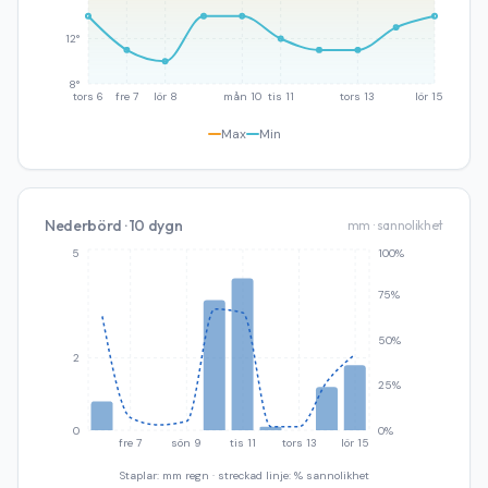
12°
8°
tors 6
fre 7
lör 8
mån 10
tis 11
tors 13
lör 15
Max
Min
Nederbörd · 10 dygn
mm · sannolikhet
5
100%
75%
50%
2
25%
0
0%
fre 7
sön 9
tis 11
tors 13
lör 15
Staplar: mm regn · streckad linje: % sannolikhet