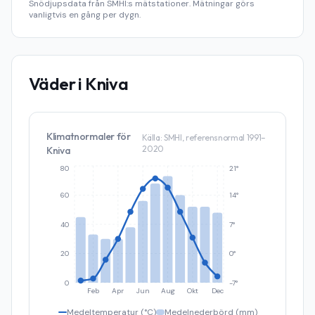
Snödjupsdata från SMHI:s mätstationer. Mätningar görs
vanligtvis en gång per dygn.
Väder i
Kniva
Klimatnormaler för
Källa: SMHI, referensnormal 1991–
2020
Kniva
80
21°
60
14°
40
7°
20
0°
0
-7°
Feb
Apr
Jun
Aug
Okt
Dec
Medeltemperatur (°C)
Medelnederbörd (mm)