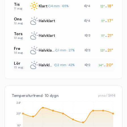
Tis
Klart
18
°
4
4 mm · 65%
12
°
→
11 aug.
Ons
Halvklart
17
°
4
11
°
→
12 aug.
Tors
Halvklart
21
°
3
11
°
→
13 aug.
Fre
Halvklart
21
°
3
1 mm · 27%
13
°
→
14 aug.
Lör
Halvklart
20
°
2
2 mm · 42%
14
°
→
15 aug.
Temperaturtrend · 10 dygn
yr.no / SMHI
24°
20°
16°