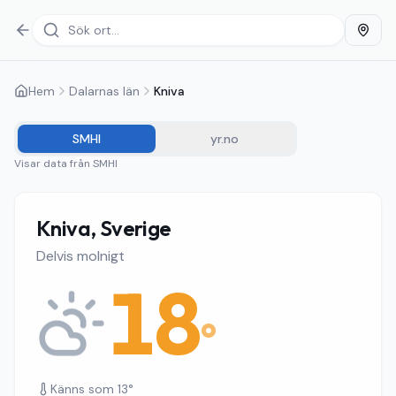
Hem
Dalarnas län
Kniva
SMHI
yr.no
Visar data från
SMHI
Kniva, Sverige
Delvis molnigt
18
°
Känns som
13
°