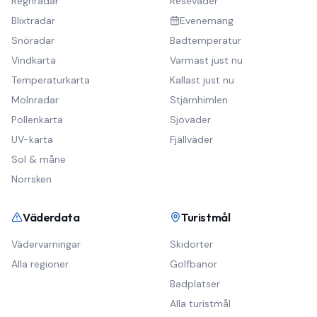
Regnradar
Reseväder
Blixtradar
Evenemang
Snöradar
Badtemperatur
Vindkarta
Varmast just nu
Temperaturkarta
Kallast just nu
Molnradar
Stjärnhimlen
Pollenkarta
Sjöväder
UV-karta
Fjällväder
Sol & måne
Norrsken
Väderdata
Turistmål
Vädervarningar
Skidorter
Alla regioner
Golfbanor
Badplatser
Alla turistmål