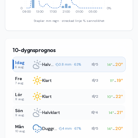
0
0%
09:00
13:00
17:00
21:00
01:00
05:00
Staplar: mm regn · streckad linje: % sannolikhet
10-dygnsprognos
Idag
Halvklart
20
°
5
0.8 mm · 63%
14
°
→
6 aug.
Fre
Klart
19
°
3
11
°
→
7 aug.
Lör
Klart
22
°
2
10
°
→
8 aug.
Sön
Halvklart
21
°
4
14
°
→
9 aug.
Mån
Duggregn
20
°
5
4 mm · 67%
14
°
→
10 aug.