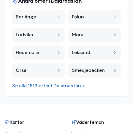
Andra orter i
Dalarnas län
Borlänge
Falun
Ludvika
Mora
Hedemora
Leksand
Orsa
Smedjebacken
Se alla
1813
orter i
Dalarnas län
Kartor
Väderteman