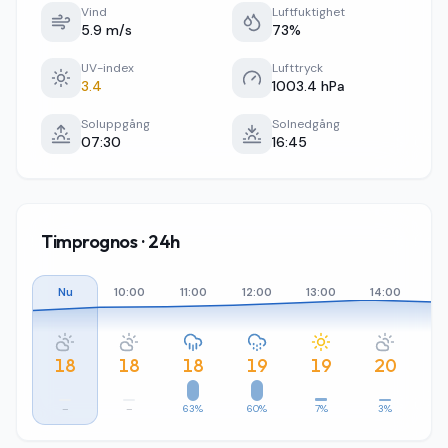
Vind
Luftfuktighet
5.9 m/s
73%
UV-index
Lufttryck
3.4
1003.4 hPa
Soluppgång
Solnedgång
07:30
16:45
Timprognos · 24h
Nu
10:00
11:00
12:00
13:00
14:00
15
18
18
18
19
19
20
–
–
63%
60%
7%
3%
1