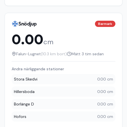
Snödjup
Barmark
0.00
cm
Falun-Lugnet
(
10.3
km bort)
Mätt
3 tim sedan
Andra närliggande stationer
Stora Skedvi
0.00 cm
Hillersboda
0.00 cm
Borlänge D
0.00 cm
Hofors
0.00 cm