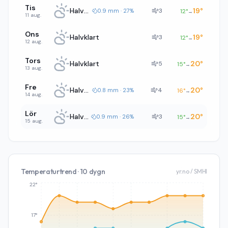
Tis
Halvklart
19
°
3
0.9 mm · 27%
12
°
→
11 aug.
Ons
Halvklart
19
°
3
12
°
→
12 aug.
Tors
Halvklart
20
°
5
15
°
→
13 aug.
Fre
Halvklart
20
°
4
0.8 mm · 23%
16
°
→
14 aug.
Lör
Halvklart
20
°
3
0.9 mm · 26%
15
°
→
15 aug.
Temperaturtrend · 10 dygn
yr.no / SMHI
22°
17°