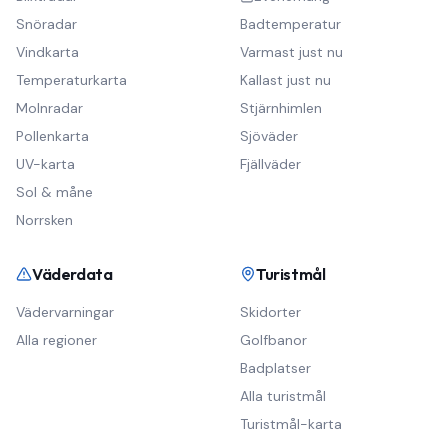
Snöradar
Badtemperatur
Vindkarta
Varmast just nu
Temperaturkarta
Kallast just nu
Molnradar
Stjärnhimlen
Pollenkarta
Sjöväder
UV-karta
Fjällväder
Sol & måne
Norrsken
Väderdata
Turistmål
Vädervarningar
Skidorter
Alla regioner
Golfbanor
Badplatser
Alla turistmål
Turistmål-karta