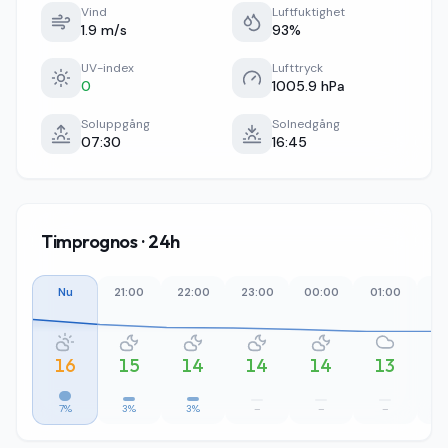
Vind
Luftfuktighet
1.9 m/s
93%
UV-index
Lufttryck
0
1005.9 hPa
Soluppgång
Solnedgång
07:30
16:45
Timprognos · 24h
Nu
21:00
22:00
23:00
00:00
01:00
02
16
15
14
14
14
13
7%
3%
3%
–
–
–