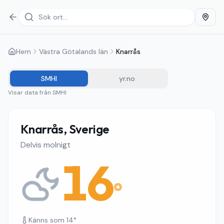
Hem
Västra Götalands län
Knarrås
SMHI
yr.no
Visar data från
SMHI
Knarrås, Sverige
Delvis molnigt
16
°
Känns som
14
°