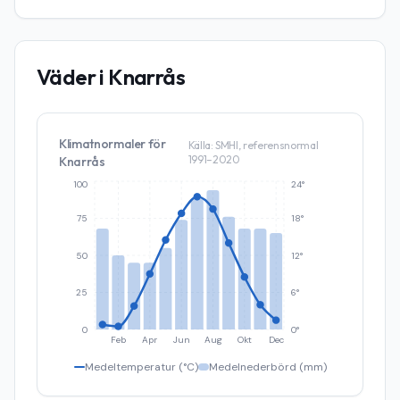
Väder i
Knarrås
Klimatnormaler för
Källa: SMHI, referensnormal
1991–2020
Knarrås
100
24°
75
18°
50
12°
25
6°
0
0°
Feb
Apr
Jun
Aug
Okt
Dec
Medeltemperatur (°C)
Medelnederbörd (mm)