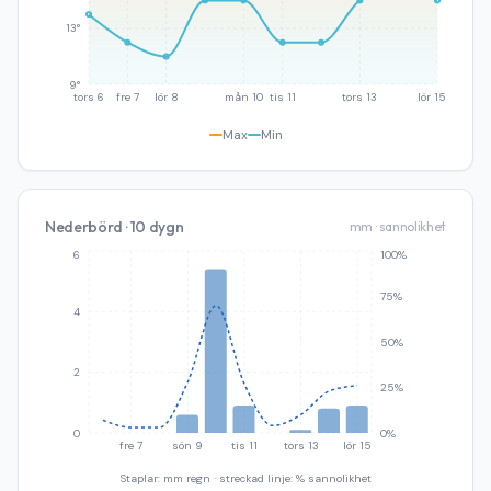
13°
9°
tors 6
fre 7
lör 8
mån 10
tis 11
tors 13
lör 15
Max
Min
Nederbörd · 10 dygn
mm · sannolikhet
6
100%
75%
4
50%
2
25%
0
0%
fre 7
sön 9
tis 11
tors 13
lör 15
Staplar: mm regn · streckad linje: % sannolikhet