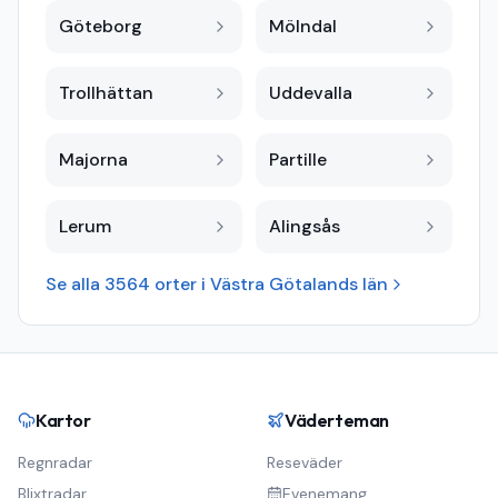
Göteborg
Mölndal
Trollhättan
Uddevalla
Majorna
Partille
Lerum
Alingsås
Se alla
3564
orter i
Västra Götalands län
Kartor
Väderteman
Regnradar
Reseväder
Blixtradar
Evenemang