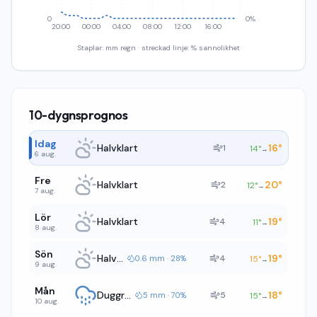
0
0%
20:00
00:00
04:00
08:00
12:00
16:00
Staplar: mm regn · streckad linje: % sannolikhet
10-dygnsprognos
Idag
Halvklart
16
°
1
14
°
→
6 aug.
Fre
Halvklart
20
°
2
12
°
→
7 aug.
Lör
Halvklart
19
°
4
11
°
→
8 aug.
Sön
Halvklart
19
°
4
0.6 mm · 28%
15
°
→
9 aug.
Mån
Duggregn
18
°
5
5 mm · 70%
15
°
→
10 aug.