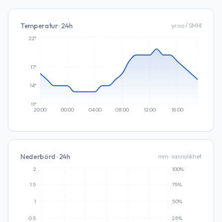
Temperatur · 24h
yr.no / SMHI
22°
17°
14°
11°
20:00
00:00
04:00
08:00
12:00
16:00
Nederbörd · 24h
mm · sannolikhet
2
100%
1.5
75%
1
50%
0.5
25%