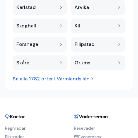
Karlstad
Arvika
Skoghall
Kil
Forshaga
Filipstad
Skåre
Grums
Se alla
1782
orter i
Värmlands län
Kartor
Väderteman
Regnradar
Reseväder
Blixtradar
Evenemang