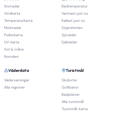
Snöradar
Badtemperatur
Vindkarta
Varmast just nu
Temperaturkarta
Kallast just nu
Molnradar
Stjärnhimlen
Pollenkarta
Sjöväder
UV-karta
Fjällväder
Sol & måne
Norrsken
Väderdata
Turistmål
Vädervarningar
Skidorter
Alla regioner
Golfbanor
Badplatser
Alla turistmål
Turistmål-karta