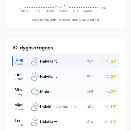
0
0%
08:00
12:00
16:00
20:00
00:00
04:00
Staplar: mm regn · streckad linje: % sannolikhet
10-dygnsprognos
Idag
Halvklart
21
°
3
14
°
→
7 aug.
Lör
Halvklart
21
°
4
11
°
→
8 aug.
Sön
Mulet
21
°
5
14
°
→
9 aug.
Mån
Halvklart
19
°
7
2 mm · 52%
15
°
→
10 aug.
Tis
Halvklart
19
°
4
14
°
→
11 aug.