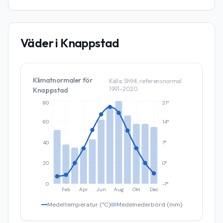
Väder i
Knappstad
Klimatnormaler för
Källa: SMHI, referensnormal
1991–2020
Knappstad
80
21°
60
14°
40
7°
20
0°
0
-7°
Feb
Apr
Jun
Aug
Okt
Dec
Medeltemperatur (°C)
Medelnederbörd (mm)