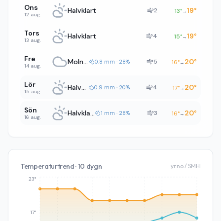
Ons
Halvklart
19
°
2
13
°
→
12 aug.
Tors
Halvklart
19
°
4
15
°
→
13 aug.
Fre
Molnigt
20
°
5
0.8 mm · 28%
16
°
→
14 aug.
Lör
Halvklart
20
°
4
0.9 mm · 20%
17
°
→
15 aug.
Sön
Halvklart
20
°
3
1 mm · 28%
16
°
→
16 aug.
Temperaturtrend · 10 dygn
yr.no / SMHI
23°
17°