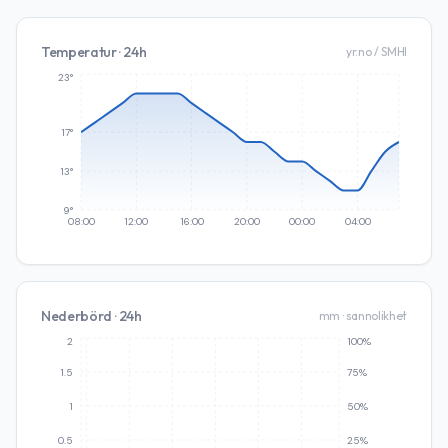
Temperatur · 24h
yr.no / SMHI
23°
17°
13°
9°
08:00
12:00
16:00
20:00
00:00
04:00
Nederbörd · 24h
mm · sannolikhet
2
100%
1.5
75%
1
50%
0.5
25%