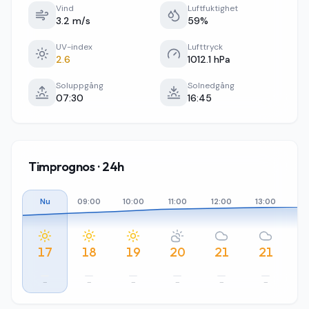
Vind
Luftfuktighet
3.2 m/s
59%
UV-index
Lufttryck
2.6
1012.1 hPa
Soluppgång
Solnedgång
07:30
16:45
Timprognos · 24h
Nu
09:00
10:00
11:00
12:00
13:00
14
17
18
19
20
21
21
–
–
–
–
–
–