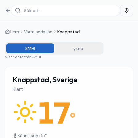
Hem
Värmlands län
Knappstad
SMHI
yr.no
Visar data från
SMHI
Knappstad, Sverige
Klart
17
°
Känns som
15
°