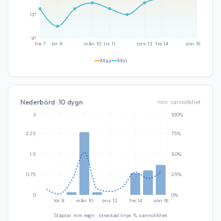
13°
9°
fre 7
lör 8
mån 10
tis 11
tors 13
fre 14
sön 16
Max
Min
Nederbörd · 10 dygn
mm · sannolikhet
3
100%
2.25
75%
1.5
50%
0.75
25%
0
0%
lör 8
mån 10
ons 12
fre 14
sön 16
Staplar: mm regn · streckad linje: % sannolikhet