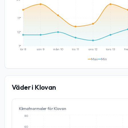
17°
12°
7°
lör 8
sön 9
mån 10
tis 11
ons 12
tors 13
fre
Max
Min
Väder i
Klovan
Klimatnormaler för
Klovan
80
60