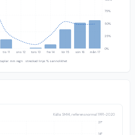
75%
50%
25%
0%
tis 11
ons 12
tors 13
fre 14
lör 15
sön 16
mån 17
taplar: mm regn · streckad linje: % sannolikhet
Källa: SMHI, referensnormal 1991–2020
21°
14°