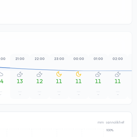
:00
21:00
22:00
23:00
00:00
01:00
02:00
03
14
13
12
11
11
11
11
–
–
–
–
–
–
–
mm · sannolikhet
100%