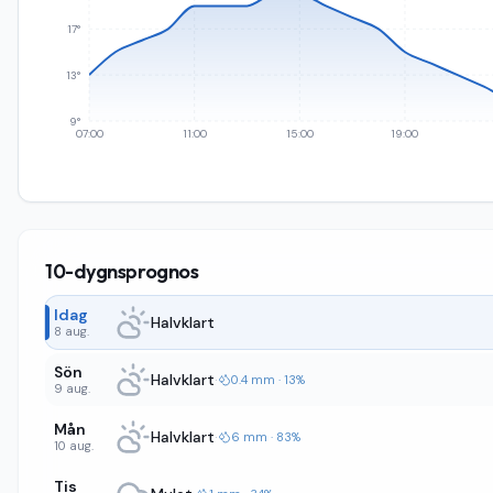
17°
13°
9°
07:00
11:00
15:00
19:00
10-dygnsprognos
Idag
Halvklart
8 aug.
Sön
Halvklart
·
0.4 mm · 13%
9 aug.
Mån
Halvklart
·
6 mm · 83%
10 aug.
Tis