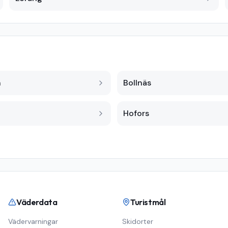
n
Bollnäs
Hofors
Väderdata
Turistmål
Vädervarningar
Skidorter