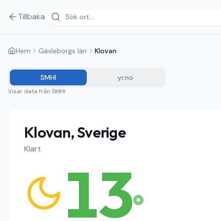
Tillbaka
Hem
Gävleborgs län
Klovan
SMHI
yr.no
Visar data från
SMHI
Klovan, Sverige
Klart
13
°