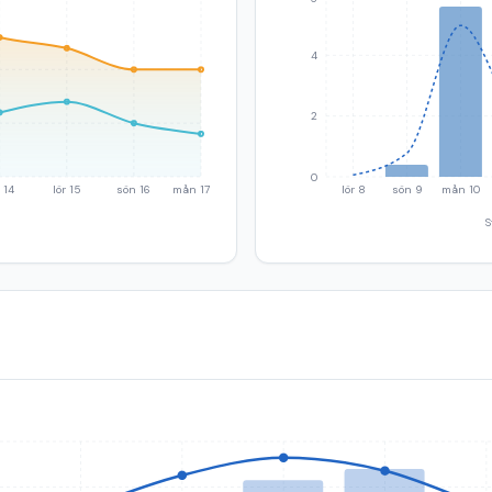
4
2
0
 14
lör 15
sön 16
mån 17
lör 8
sön 9
mån 10
S