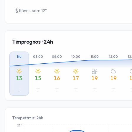
Känns som
12
°
Timprognos · 24h
Nu
08:00
09:00
10:00
11:00
12:00
13
13
15
16
17
19
19
–
–
–
–
–
–
Temperatur · 24h
22°