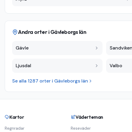
Andra orter i
Gävleborgs län
Gävle
Sandvike
Ljusdal
Valbo
Se alla
1287
orter i
Gävleborgs län
Kartor
Väderteman
Regnradar
Reseväder