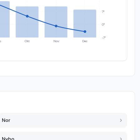
7°
0°
-7°
p
Okt
Nov
Dec
Nor
Nybo