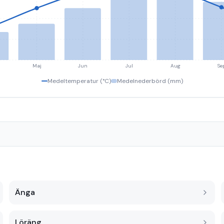
Maj
Jun
Jul
Aug
Se
Medeltemperatur (°C)
Medelnederbörd (mm)
Änga
Löräng