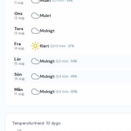
Mulet
·
1 mm · 34%
11 aug.
Ons
Mulet
12 aug.
Tors
Molnigt
13 aug.
Fre
Klart
·
0.5 mm · 27%
14 aug.
Lör
Molnigt
·
2 mm · 54%
15 aug.
Sön
Molnigt
·
3 mm · 48%
16 aug.
Mån
Molnigt
·
3 mm · 49%
17 aug.
Temperaturtrend · 10 dygn
24°