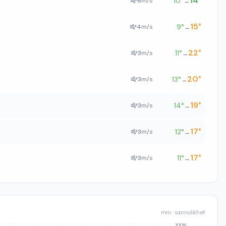
14
°
10
°
6
m/s
→
15
°
9
°
4
m/s
→
22
°
11
°
3
m/s
→
20
°
13
°
3
m/s
→
19
°
14
°
3
m/s
→
17
°
12
°
3
m/s
→
17
°
11
°
3
m/s
→
mm · sannolikhet
100%