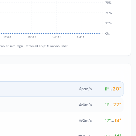
75%
50%
25%
0%
15:00
19:00
23:00
03:00
taplar: mm regn · streckad linje: % sannolikhet
20
°
11
°
2
m/s
→
22
°
11
°
3
m/s
→
18
°
12
°
2
m/s
→