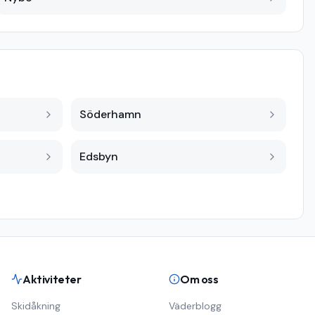
Söderhamn
Edsbyn
Aktiviteter
Om oss
Skidåkning
Väderblogg