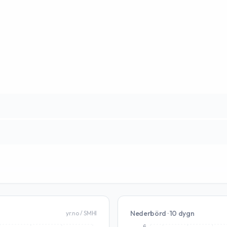
Nederbörd · 10 dygn
yr.no / SMHI
6