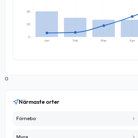
40
20
0
Jan
Feb
Mar
Apr
0
Närmaste orter
Förnebo
Myra