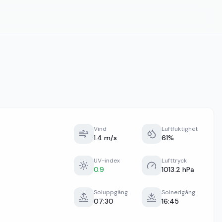
Vind
Luftfuktighet
1.4 m/s
61%
UV-index
Lufttryck
0.9
1013.2 hPa
Soluppgång
Solnedgång
07:30
16:45