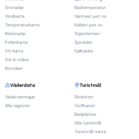
Snöradar
Badtemperatur
Vindkarta
Varmast just nu
Temperaturkarta
Kallast just nu
Molnradar
Stjärnhimlen
Pollenkarta
Sjöväder
UV-karta
Fjällväder
Sol & måne
Norrsken
Väderdata
Turistmål
Vädervarningar
Skidorter
Alla regioner
Golfbanor
Badplatser
Alla turistmål
Turistmål-karta