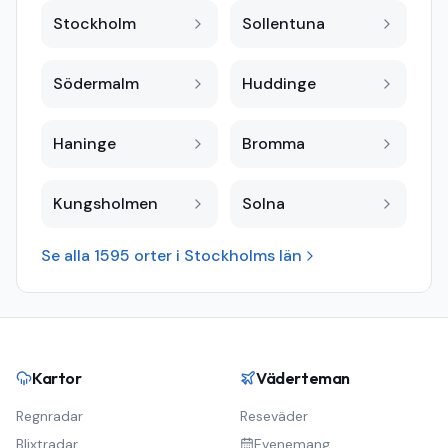
Stockholm
Sollentuna
Södermalm
Huddinge
Haninge
Bromma
Kungsholmen
Solna
Se alla
1595
orter i
Stockholms län
Kartor
Väderteman
Regnradar
Reseväder
Blixtradar
Evenemang