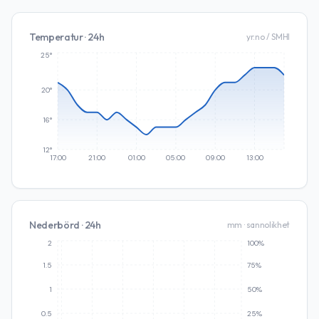
Temperatur · 24h
yr.no / SMHI
25°
20°
16°
12°
17:00
21:00
01:00
05:00
09:00
13:00
Nederbörd · 24h
mm · sannolikhet
2
100%
1.5
75%
1
50%
0.5
25%