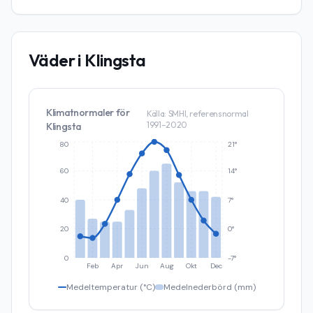
Väder i
Klingsta
Klimatnormaler för
Källa: SMHI, referensnormal
1991–2020
Klingsta
80
21°
60
14°
40
7°
20
0°
0
-7°
Feb
Apr
Jun
Aug
Okt
Dec
Medeltemperatur (°C)
Medelnederbörd (mm)