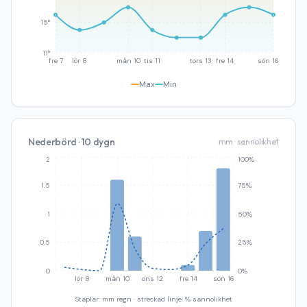
15°
11°
fre 7
lör 8
mån 10
tis 11
tors 13
fre 14
sön 16
Max
Min
Nederbörd · 10 dygn
mm · sannolikhet
2
100%
1.5
75%
1
50%
0.5
25%
0
0%
lör 8
mån 10
ons 12
fre 14
sön 16
Staplar: mm regn · streckad linje: % sannolikhet