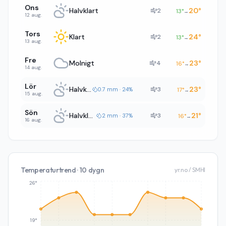
Ons
Halvklart
20
°
2
13
°
→
12 aug.
Tors
Klart
24
°
2
13
°
→
13 aug.
Fre
Molnigt
23
°
4
16
°
→
14 aug.
Lör
Halvklart
23
°
3
0.7 mm · 24%
17
°
→
15 aug.
Sön
Halvklart
21
°
3
2 mm · 37%
16
°
→
16 aug.
Temperaturtrend · 10 dygn
yr.no / SMHI
26°
19°