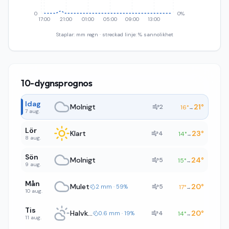
0
0%
17:00
21:00
01:00
05:00
09:00
13:00
Staplar: mm regn · streckad linje: % sannolikhet
10-dygnsprognos
Idag
Molnigt
21
°
2
16
°
→
7 aug.
Lör
Klart
23
°
4
14
°
→
8 aug.
Sön
Molnigt
24
°
5
15
°
→
9 aug.
Mån
Mulet
20
°
5
2 mm · 59%
17
°
→
10 aug.
Tis
Halvklart
20
°
4
0.6 mm · 19%
14
°
→
11 aug.