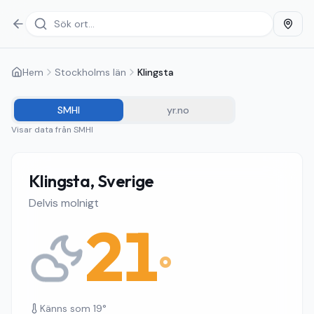
Hem
Stockholms län
Klingsta
SMHI
yr.no
Visar data från
SMHI
Klingsta, Sverige
Delvis molnigt
21
°
Känns som
19
°