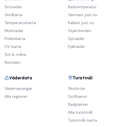
Snöradar
Badtemperatur
Vindkarta
Varmast just nu
Temperaturkarta
Kallast just nu
Molnradar
Stjärnhimlen
Pollenkarta
Sjöväder
UV-karta
Fjällväder
Sol & måne
Norrsken
Väderdata
Turistmål
Vädervarningar
Skidorter
Alla regioner
Golfbanor
Badplatser
Alla turistmål
Turistmål-karta