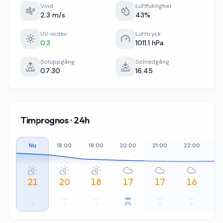
Vind
Luftfuktighet
2.3 m/s
43%
UV-index
Lufttryck
0.3
1011.1 hPa
Soluppgång
Solnedgång
07:30
16:45
Timprognos · 24h
Nu
18:00
19:00
20:00
21:00
22:00
23
21
20
18
17
17
16
–
–
–
3%
–
–