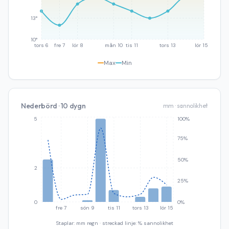
13°
10°
tors 6
fre 7
lör 8
mån 10
tis 11
tors 13
lör 15
Max
Min
Nederbörd · 10 dygn
mm · sannolikhet
5
100%
75%
50%
2
25%
0
0%
fre 7
sön 9
tis 11
tors 13
lör 15
Staplar: mm regn · streckad linje: % sannolikhet