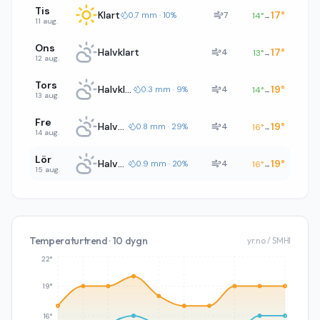
Tis
Klart
17
°
7
0.7 mm · 10%
14
°
→
11 aug.
Ons
Halvklart
17
°
4
13
°
→
12 aug.
Tors
Halvklart
19
°
4
0.3 mm · 9%
14
°
→
13 aug.
Fre
Halvklart
19
°
4
0.8 mm · 29%
16
°
→
14 aug.
Lör
Halvklart
19
°
4
0.9 mm · 20%
16
°
→
15 aug.
Temperaturtrend · 10 dygn
yr.no / SMHI
22°
19°
16°