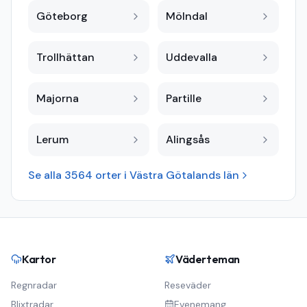
Göteborg
Mölndal
Trollhättan
Uddevalla
Majorna
Partille
Lerum
Alingsås
Se alla
3564
orter i
Västra Götalands län
Kartor
Väderteman
Regnradar
Reseväder
Blixtradar
Evenemang