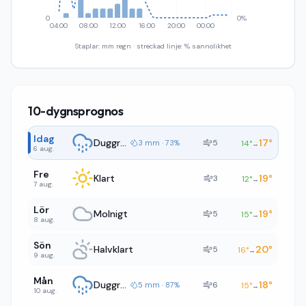
0
0%
04:00
08:00
12:00
16:00
20:00
00:00
Staplar: mm regn · streckad linje: % sannolikhet
10-dygnsprognos
Idag
Duggregn
17
°
5
3 mm · 73%
14
°
→
6 aug.
Fre
Klart
19
°
3
12
°
→
7 aug.
Lör
Molnigt
19
°
5
15
°
→
8 aug.
Sön
Halvklart
20
°
5
16
°
→
9 aug.
Mån
Duggregn
18
°
6
5 mm · 87%
15
°
→
10 aug.