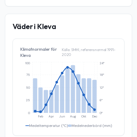
Väder i
Kleva
Klimatnormaler för
Källa: SMHI, referensnormal 1991–
2020
Kleva
100
24°
75
18°
50
12°
25
6°
0
0°
Feb
Apr
Jun
Aug
Okt
Dec
Medeltemperatur (°C)
Medelnederbörd (mm)