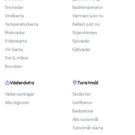
Snöradar
Badtemperatur
Vindkarta
Varmast just nu
Temperaturkarta
Kallast just nu
Molnradar
Stjärnhimlen
Pollenkarta
Sjöväder
UV-karta
Fjällväder
Sol & måne
Norrsken
Väderdata
Turistmål
Vädervarningar
Skidorter
Alla regioner
Golfbanor
Badplatser
Alla turistmål
Turistmål-karta