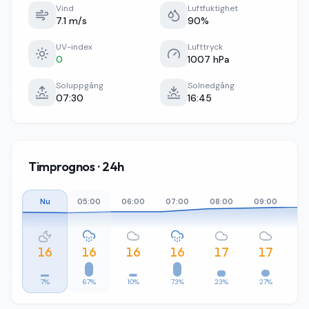
Vind
Luftfuktighet
7.1 m/s
90%
UV-index
Lufttryck
0
1007 hPa
Soluppgång
Solnedgång
07:30
16:45
Timprognos · 24h
Nu
05:00
06:00
07:00
08:00
09:00
10
16
16
16
16
17
17
7%
67%
10%
73%
23%
27%
4