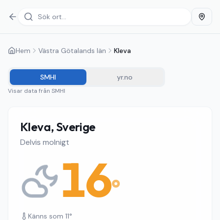
Hem
Västra Götalands län
Kleva
SMHI
yr.no
Visar data från
SMHI
Kleva, Sverige
Delvis molnigt
16
°
Känns som
11
°