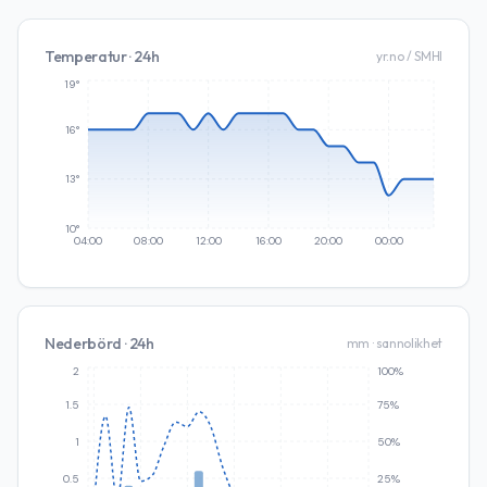
Temperatur · 24h
yr.no / SMHI
19°
16°
13°
10°
04:00
08:00
12:00
16:00
20:00
00:00
Nederbörd · 24h
mm · sannolikhet
2
100%
1.5
75%
1
50%
0.5
25%