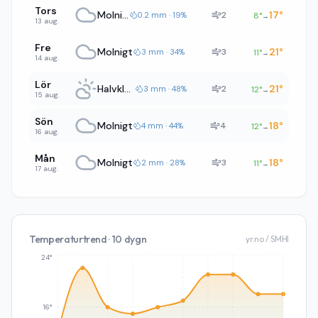
Tors
Molnigt
17
°
2
0.2 mm · 19%
8
°
→
13 aug.
Fre
Molnigt
21
°
3
3 mm · 34%
11
°
→
14 aug.
Lör
Halvklart
21
°
2
3 mm · 48%
12
°
→
15 aug.
Sön
Molnigt
18
°
4
4 mm · 44%
12
°
→
16 aug.
Mån
Molnigt
18
°
3
2 mm · 28%
11
°
→
17 aug.
Temperaturtrend · 10 dygn
yr.no / SMHI
24°
16°