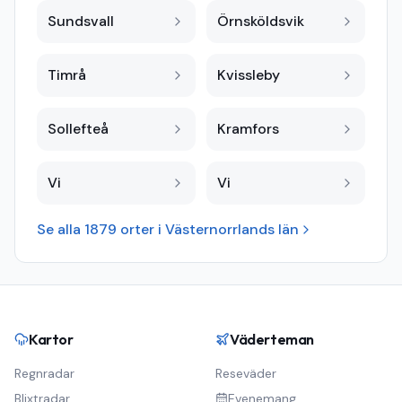
Sundsvall
Örnsköldsvik
Timrå
Kvissleby
Sollefteå
Kramfors
Vi
Vi
Se alla
1879
orter i
Västernorrlands län
Kartor
Väderteman
Regnradar
Reseväder
Blixtradar
Evenemang