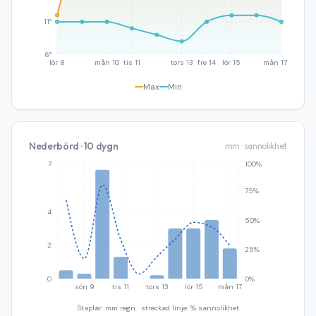
11°
6°
lör 8
mån 10
tis 11
tors 13
fre 14
lör 15
mån 17
Max
Min
Nederbörd · 10 dygn
mm · sannolikhet
7
100%
75%
4
50%
2
25%
0
0%
sön 9
tis 11
tors 13
lör 15
mån 17
Staplar: mm regn · streckad linje: % sannolikhet