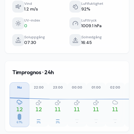
Vind
Luftfuktighet
1.2 m/s
92%
UV-index
Lufttryck
0
1009.1 hPa
Soluppgång
Solnedgång
07:30
16:45
Timprognos · 24h
Nu
22:00
23:00
00:00
01:00
02:00
03
12
12
11
11
11
11
67%
3%
3%
–
–
–