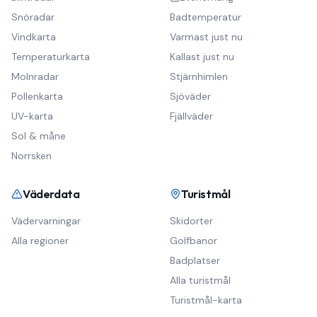
Snöradar
Badtemperatur
Vindkarta
Varmast just nu
Temperaturkarta
Kallast just nu
Molnradar
Stjärnhimlen
Pollenkarta
Sjöväder
UV-karta
Fjällväder
Sol & måne
Norrsken
Väderdata
Turistmål
Vädervarningar
Skidorter
Alla regioner
Golfbanor
Badplatser
Alla turistmål
Turistmål-karta