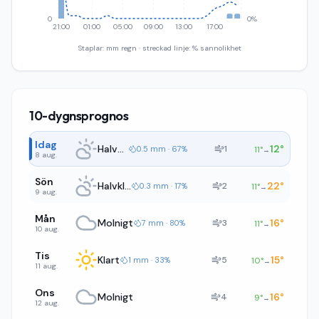
0
0%
21:00
01:00
05:00
09:00
13:00
17:00
Staplar: mm regn · streckad linje: % sannolikhet
10-dygnsprognos
Idag
Halvklart
12
°
1
0.5 mm · 67%
11
°
→
8 aug.
Sön
Halvklart
22
°
2
0.3 mm · 17%
11
°
→
9 aug.
Mån
Molnigt
16
°
3
7 mm · 80%
11
°
→
10 aug.
Tis
Klart
15
°
5
1 mm · 33%
10
°
→
11 aug.
Ons
Molnigt
16
°
4
9
°
→
12 aug.