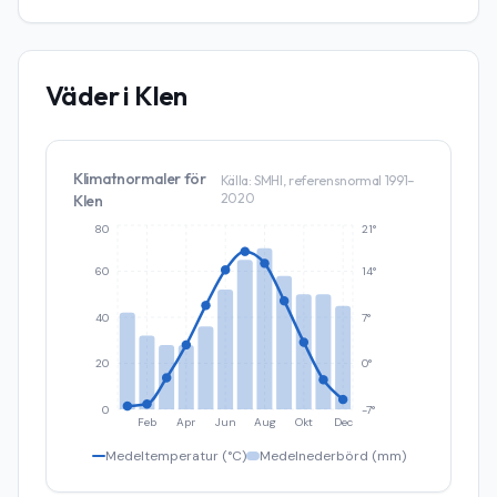
Väder i
Klen
Klimatnormaler för
Källa: SMHI, referensnormal 1991–
2020
Klen
80
21°
60
14°
40
7°
20
0°
0
-7°
Feb
Apr
Jun
Aug
Okt
Dec
Medeltemperatur (°C)
Medelnederbörd (mm)