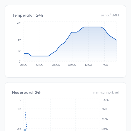
Temperatur · 24h
yr.no / SMHI
24°
17°
13°
9°
21:00
01:00
05:00
09:00
13:00
17:00
Nederbörd · 24h
mm · sannolikhet
2
100%
1.5
75%
1
50%
0.5
25%