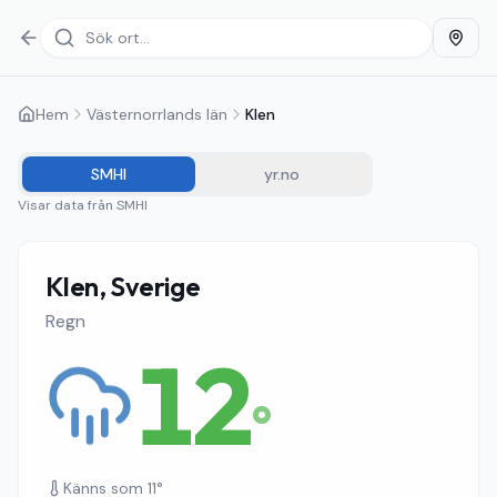
Hem
Västernorrlands län
Klen
SMHI
yr.no
Visar data från
SMHI
Klen, Sverige
Regn
12
°
Känns som
11
°