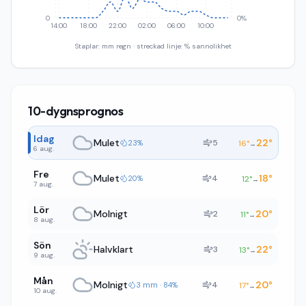
0
0%
14:00
18:00
22:00
02:00
06:00
10:00
Staplar: mm regn · streckad linje: % sannolikhet
10-dygnsprognos
Idag
Mulet
22
°
5
23%
16
°
→
6 aug.
Fre
Mulet
18
°
4
20%
12
°
→
7 aug.
Lör
Molnigt
20
°
2
11
°
→
8 aug.
Sön
Halvklart
22
°
3
13
°
→
9 aug.
Mån
Molnigt
20
°
4
3 mm · 84%
17
°
→
10 aug.