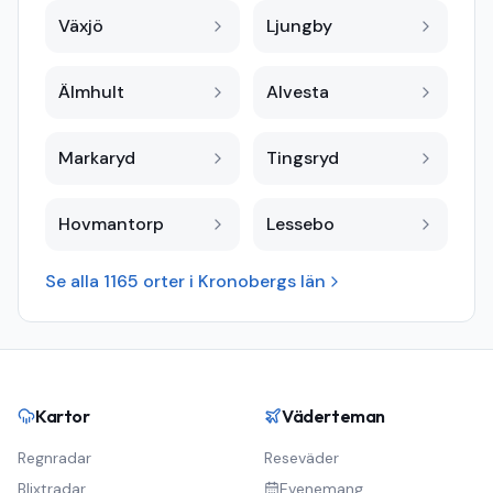
Växjö
Ljungby
Älmhult
Alvesta
Markaryd
Tingsryd
Hovmantorp
Lessebo
Se alla
1165
orter i
Kronobergs län
Kartor
Väderteman
Regnradar
Reseväder
Blixtradar
Evenemang