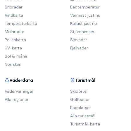
Snöradar
Badtemperatur
Vindkarta
Varmast just nu
Temperaturkarta
Kallast just nu
Molnradar
Stjärnhimlen
Pollenkarta
Sjöväder
UV-karta
Fjällväder
Sol & måne
Norrsken
Väderdata
Turistmål
Vädervarningar
Skidorter
Alla regioner
Golfbanor
Badplatser
Alla turistmål
Turistmål-karta