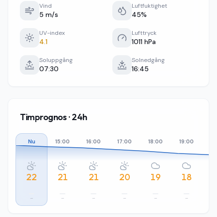
Vind
Luftfuktighet
5 m/s
45%
UV-index
Lufttryck
4.1
1011 hPa
Soluppgång
Solnedgång
07:30
16:45
Timprognos · 24h
Nu
15:00
16:00
17:00
18:00
19:00
20
22
21
21
20
19
18
–
–
–
–
–
–