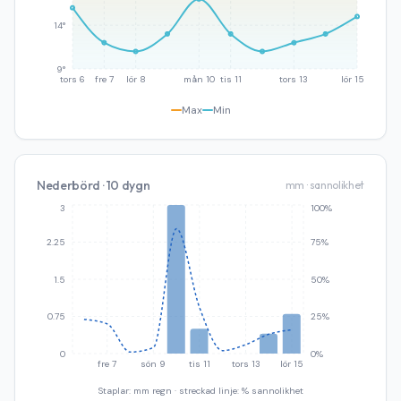
14°
9°
tors 6
fre 7
lör 8
mån 10
tis 11
tors 13
lör 15
Max
Min
Nederbörd · 10 dygn
mm · sannolikhet
3
100%
2.25
75%
1.5
50%
0.75
25%
0
0%
fre 7
sön 9
tis 11
tors 13
lör 15
Staplar: mm regn · streckad linje: % sannolikhet