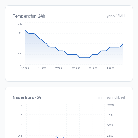
Temperatur · 24h
yr.no / SMHI
24°
21°
18°
15°
12°
14:00
18:00
22:00
02:00
06:00
10:00
Nederbörd · 24h
mm · sannolikhet
2
100%
1.5
75%
1
50%
0.5
25%