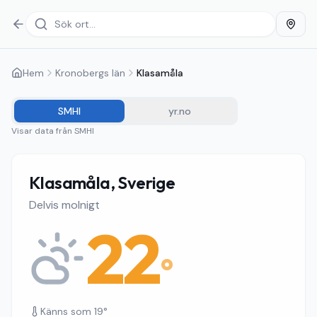
Hem
Kronobergs län
Klasamåla
SMHI
yr.no
Visar data från
SMHI
Klasamåla, Sverige
Delvis molnigt
22
°
Känns som
19
°