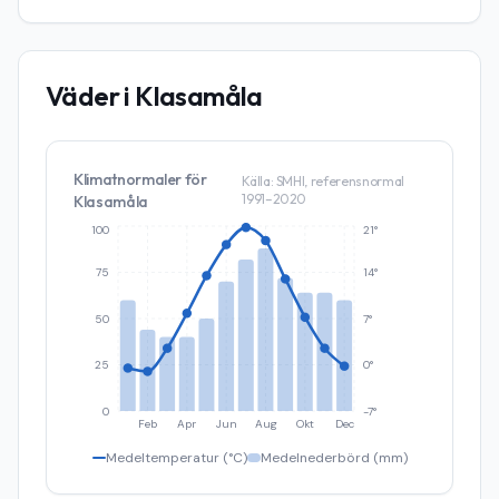
Väder i
Klasamåla
Klimatnormaler för
Källa: SMHI, referensnormal
1991–2020
Klasamåla
100
21°
75
14°
50
7°
25
0°
0
-7°
Feb
Apr
Jun
Aug
Okt
Dec
Medeltemperatur (°C)
Medelnederbörd (mm)