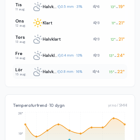
Tis
Halvklart
19
°
6
0.5 mm · 31%
13
°
→
11 aug.
Ons
Klart
21
°
3
11
°
→
12 aug.
Tors
Halvklart
21
°
3
12
°
→
13 aug.
Fre
Halvklart
24
°
3
0.4 mm · 13%
13
°
→
14 aug.
Lör
Halvklart
22
°
4
0.8 mm · 16%
15
°
→
15 aug.
Temperaturtrend · 10 dygn
yr.no / SMHI
26°
19°