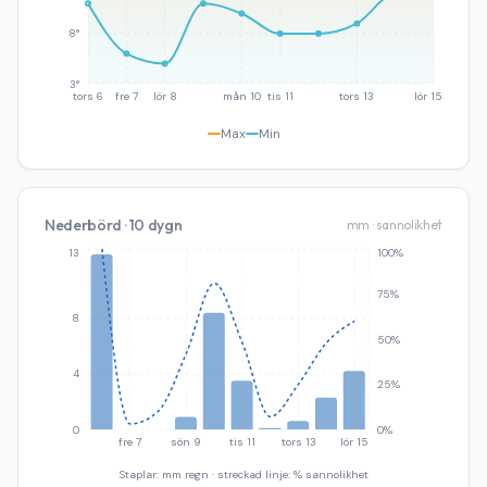
8°
3°
tors 6
fre 7
lör 8
mån 10
tis 11
tors 13
lör 15
Max
Min
Nederbörd · 10 dygn
mm · sannolikhet
13
100%
75%
8
50%
4
25%
0
0%
fre 7
sön 9
tis 11
tors 13
lör 15
Staplar: mm regn · streckad linje: % sannolikhet