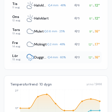
Tis
Halvklart
12
°
6
4 mm · 48%
8
°
→
11 aug.
Ons
Halvklart
12
°
5
8
°
→
12 aug.
Tors
Mulet
16
°
2
0.6 mm · 25%
9
°
→
13 aug.
Fre
Molnigt
17
°
2
2 mm · 48%
12
°
→
14 aug.
Lör
Duggregn
16
°
3
4 mm · 60%
12
°
→
15 aug.
Temperaturtrend · 10 dygn
yr.no / SMHI
21°
13°