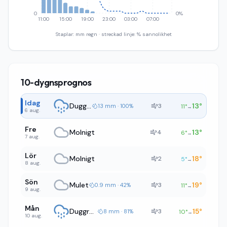
0
0%
11:00
15:00
19:00
23:00
03:00
07:00
Staplar: mm regn · streckad linje: % sannolikhet
10-dygnsprognos
Idag
Duggregn
13
°
3
13 mm · 100%
11
°
→
6 aug.
Fre
Molnigt
13
°
4
6
°
→
7 aug.
Lör
Molnigt
18
°
2
5
°
→
8 aug.
Sön
Mulet
19
°
3
0.9 mm · 42%
11
°
→
9 aug.
Mån
Duggregn
15
°
3
8 mm · 81%
10
°
→
10 aug.