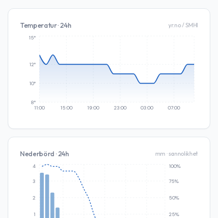
Temperatur · 24h
yr.no / SMHI
15°
12°
10°
8°
11:00
15:00
19:00
23:00
03:00
07:00
Nederbörd · 24h
mm · sannolikhet
4
100%
3
75%
2
50%
1
25%