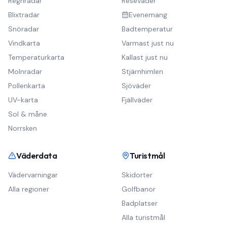
Regnradar
Reseväder
Blixtradar
Evenemang
Snöradar
Badtemperatur
Vindkarta
Varmast just nu
Temperaturkarta
Kallast just nu
Molnradar
Stjärnhimlen
Pollenkarta
Sjöväder
UV-karta
Fjällväder
Sol & måne
Norrsken
Väderdata
Turistmål
Vädervarningar
Skidorter
Alla regioner
Golfbanor
Badplatser
Alla turistmål