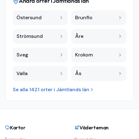
Andra orter i
Jämtlands län
Östersund
Brunflo
Strömsund
Åre
Sveg
Krokom
Valla
Ås
Se alla
1421
orter i
Jämtlands län
Kartor
Väderteman