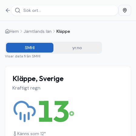
Hem
Jämtlands län
Kläppe
SMHI
yr.no
Visar data från
SMHI
Kläppe, Sverige
Kraftigt regn
13
°
Känns som
12
°