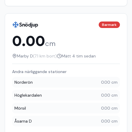
Snödjup
Barmark
0.00
cm
Marby D
(
7.1
km bort)
Mätt
4 tim sedan
Andra närliggande stationer
Norderön
0.00 cm
Höglekardalen
0.00 cm
Mörsil
0.00 cm
Åsarna D
0.00 cm