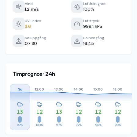
Vind
Luftfuktighet
1.2 m/s
100%
UV-index
Lufttryck
3.6
999.1 hPa
Soluppgång
Solnedgång
07:30
16:45
Timprognos · 24h
Nu
12:00
13:00
14:00
15:00
16:00
17
13
12
13
12
12
12
97%
100%
97%
97%
90%
90%
9