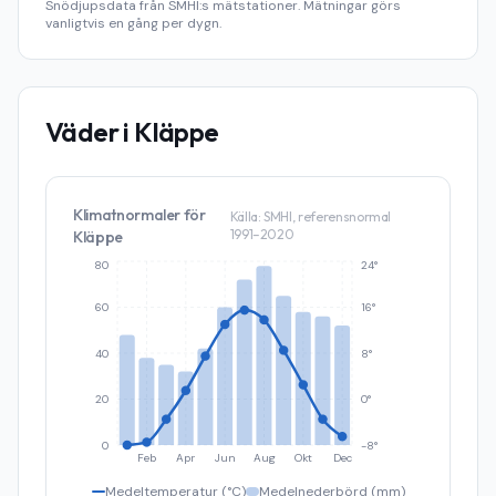
Snödjupsdata från SMHI:s mätstationer. Mätningar görs
vanligtvis en gång per dygn.
Väder i
Kläppe
Klimatnormaler för
Källa: SMHI, referensnormal
1991–2020
Kläppe
80
24°
60
16°
40
8°
20
0°
0
-8°
Feb
Apr
Jun
Aug
Okt
Dec
Medeltemperatur (°C)
Medelnederbörd (mm)