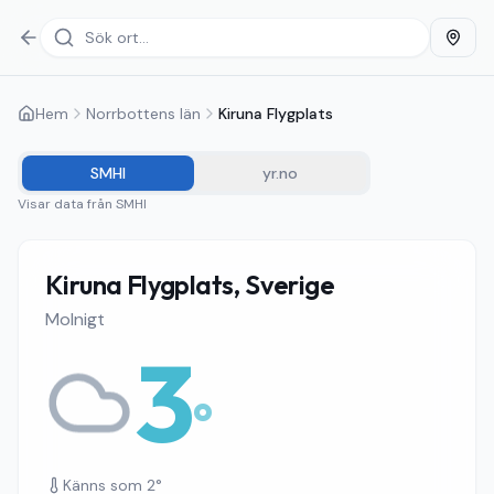
Hem
Norrbottens län
Kiruna Flygplats
SMHI
yr.no
Visar data från
SMHI
Kiruna Flygplats, Sverige
Molnigt
3
°
Känns som
2
°