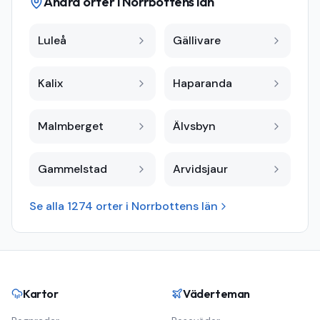
Andra orter i
Norrbottens län
Luleå
Gällivare
Kalix
Haparanda
Malmberget
Älvsbyn
Gammelstad
Arvidsjaur
Se alla
1274
orter i
Norrbottens län
Kartor
Väderteman