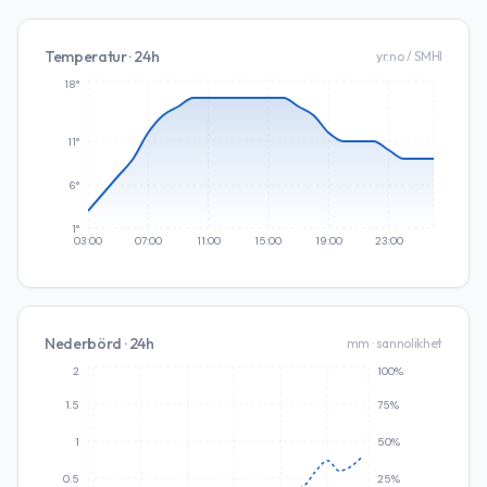
Temperatur · 24h
yr.no / SMHI
18°
11°
6°
1°
03:00
07:00
11:00
15:00
19:00
23:00
Nederbörd · 24h
mm · sannolikhet
2
100%
1.5
75%
1
50%
0.5
25%