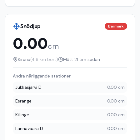
Snödjup
Barmark
0.00
cm
Kiruna
(
4.6
km bort)
Mätt
21 tim sedan
Andra närliggande stationer
Jukkasjärvi D
0.00 cm
Esrange
0.00 cm
Killinge
0.00 cm
Lannavaara D
0.00 cm