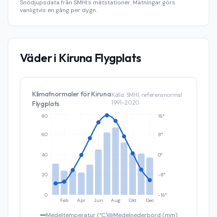
Snödjupsdata från SMHI:s mätstationer. Mätningar görs
vanligtvis en gång per dygn.
Väder i
Kiruna Flygplats
Klimatnormaler för
Kiruna
Källa: SMHI, referensnormal
1991–2020
Flygplats
80
16°
60
8°
40
0°
20
-8°
0
-16°
Feb
Apr
Jun
Aug
Okt
Dec
Medeltemperatur (°C)
Medelnederbörd (mm)