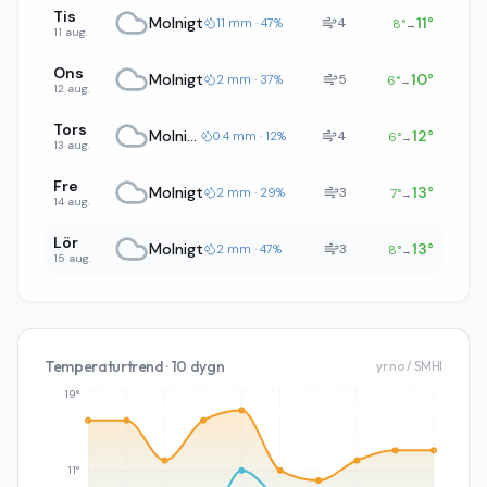
Tis
Molnigt
11
°
4
11 mm · 47%
8
°
→
11 aug.
Ons
Molnigt
10
°
5
2 mm · 37%
6
°
→
12 aug.
Tors
Molnigt
12
°
4
0.4 mm · 12%
6
°
→
13 aug.
Fre
Molnigt
13
°
3
2 mm · 29%
7
°
→
14 aug.
Lör
Molnigt
13
°
3
2 mm · 47%
8
°
→
15 aug.
Temperaturtrend · 10 dygn
yr.no / SMHI
19°
11°