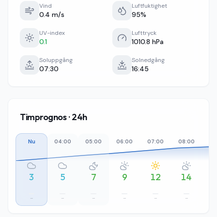
Vind
Luftfuktighet
0.4 m/s
95%
UV-index
Lufttryck
0.1
1010.8 hPa
Soluppgång
Solnedgång
07:30
16:45
Timprognos · 24h
Nu
04:00
05:00
06:00
07:00
08:00
09
3
5
7
9
12
14
–
–
–
–
–
–