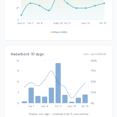
6°
1°
tors 6
fre 7
lör 8
mån 10
tis 11
tors 13
lör 15
Max
Min
Nederbörd · 10 dygn
mm · sannolikhet
12
100%
9
75%
6
50%
3
25%
0
0%
fre 7
sön 9
tis 11
tors 13
lör 15
Staplar: mm regn · streckad linje: % sannolikhet