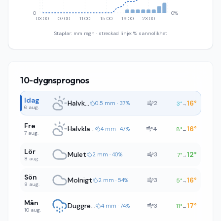
0
0%
03:00
07:00
11:00
15:00
19:00
23:00
Staplar: mm regn · streckad linje: % sannolikhet
10-dygnsprognos
Idag
Halvklart
16
°
2
0.5 mm · 37%
3
°
→
6 aug.
Fre
Halvklart
16
°
4
4 mm · 47%
8
°
→
7 aug.
Lör
Mulet
12
°
3
2 mm · 40%
7
°
→
8 aug.
Sön
Molnigt
16
°
3
2 mm · 54%
5
°
→
9 aug.
Mån
Duggregn
17
°
3
4 mm · 74%
11
°
→
10 aug.