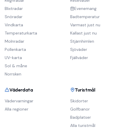
Regnradar
Reseväder
Blixtradar
Evenemang
Snöradar
Badtemperatur
Vindkarta
Varmast just nu
Temperaturkarta
Kallast just nu
Molnradar
Stjärnhimlen
Pollenkarta
Sjöväder
UV-karta
Fjällväder
Sol & måne
Norrsken
Väderdata
Turistmål
Vädervarningar
Skidorter
Alla regioner
Golfbanor
Badplatser
Alla turistmål