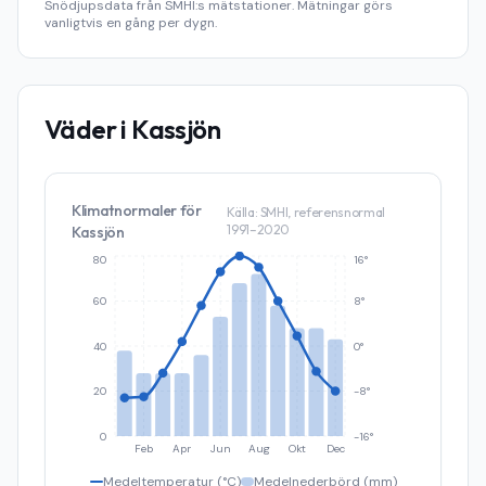
Snödjupsdata från SMHI:s mätstationer. Mätningar görs
vanligtvis en gång per dygn.
Väder i
Kassjön
Klimatnormaler för
Källa: SMHI, referensnormal
1991–2020
Kassjön
80
16°
60
8°
40
0°
20
-8°
0
-16°
Feb
Apr
Jun
Aug
Okt
Dec
Medeltemperatur (°C)
Medelnederbörd (mm)