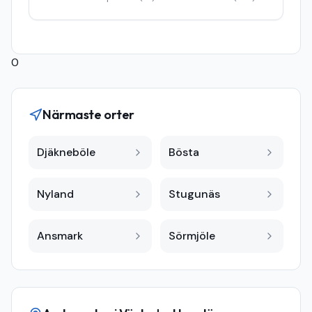
0
Närmaste orter
Djäkneböle
Bösta
Nyland
Stugunäs
Ansmark
Sörmjöle