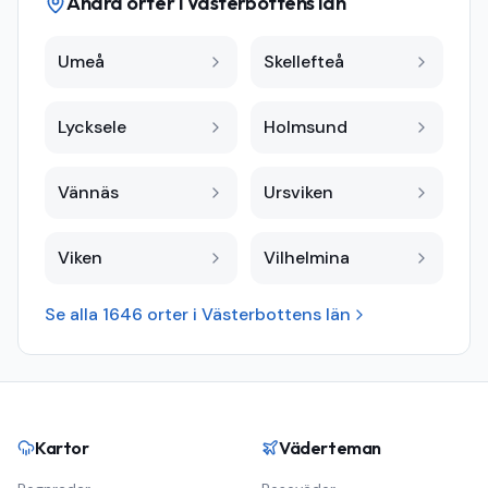
Andra orter i
Västerbottens län
Umeå
Skellefteå
Lycksele
Holmsund
Vännäs
Ursviken
Viken
Vilhelmina
Se alla
1646
orter i
Västerbottens län
Kartor
Väderteman