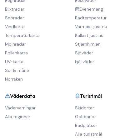
Regnradar
Reseväder
Blixtradar
Evenemang
Snöradar
Badtemperatur
Vindkarta
Varmast just nu
Temperaturkarta
Kallast just nu
Molnradar
Stjärnhimlen
Pollenkarta
Sjöväder
UV-karta
Fjällväder
Sol & måne
Norrsken
Väderdata
Turistmål
Vädervarningar
Skidorter
Alla regioner
Golfbanor
Badplatser
Alla turistmål