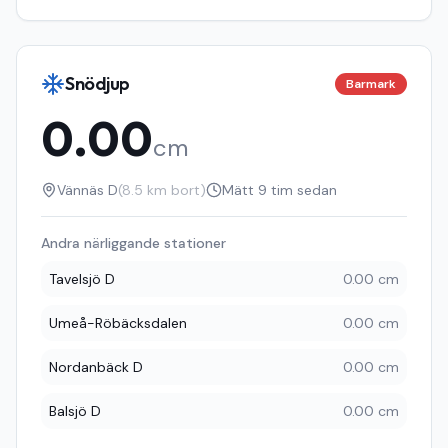
Snödjup
Barmark
0.00
cm
Vännäs D
(
8.5
km bort)
Mätt
9 tim sedan
Andra närliggande stationer
Tavelsjö D
0.00 cm
Umeå-Röbäcksdalen
0.00 cm
Nordanbäck D
0.00 cm
Balsjö D
0.00 cm