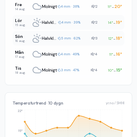
Fre
Molnigt
20
°
2
4 mm · 38%
11
°
→
14 aug.
Lör
Halvklart
19
°
2
4 mm · 39%
14
°
→
15 aug.
Sön
Halvklart
18
°
3
5 mm · 62%
12
°
→
16 aug.
Mån
Molnigt
16
°
4
4 mm · 49%
11
°
→
17 aug.
Tis
Molnigt
15
°
4
3 mm · 47%
10
°
→
18 aug.
Temperaturtrend · 10 dygn
yr.no / SMHI
22°
15°