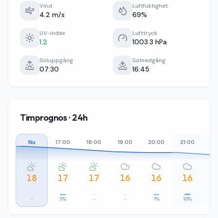
Vind
Luftfuktighet
4.2 m/s
69%
UV-index
Lufttryck
1.2
1003.3 hPa
Soluppgång
Solnedgång
07:30
16:45
Timprognos · 24h
Nu
17:00
18:00
19:00
20:00
21:00
22
18
17
17
16
16
16
–
3%
–
–
7%
10%