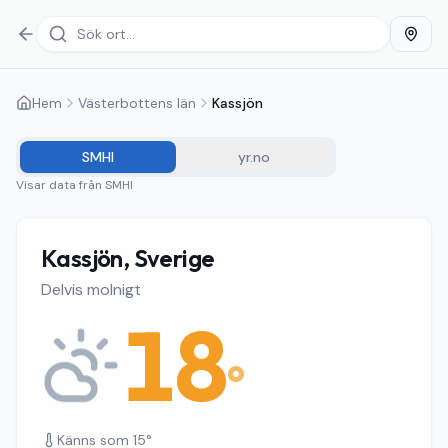
Hem
Västerbottens län
Kassjön
SMHI
yr.no
Visar data från
SMHI
Kassjön, Sverige
Delvis molnigt
18
°
Känns som
15
°