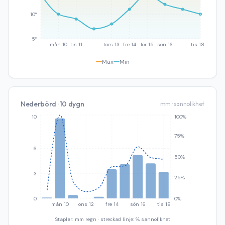
10°
5°
mån 10
tis 11
tors 13
fre 14
lör 15
sön 16
tis 18
Max
Min
Nederbörd · 10 dygn
mm · sannolikhet
10
100%
75%
6
50%
3
25%
0
0%
mån 10
ons 12
fre 14
sön 16
tis 18
Staplar: mm regn · streckad linje: % sannolikhet