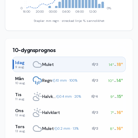
0
0%
16:00
20:00
00:00
04:00
08:00
12:00
Staplar: mm regn · streckad linje: % sannolikhet
10-dygnsprognos
Idag
Mulet
18
°
3
14
°
→
9 aug.
Mån
Regn
14
°
3
10 mm · 100%
10
°
→
10 aug.
Tis
Halvklart
15
°
4
0.4 mm · 20%
9
°
→
11 aug.
Ons
Halvklart
16
°
3
7
°
→
12 aug.
Tors
Mulet
16
°
3
0.2 mm · 13%
8
°
→
13 aug.