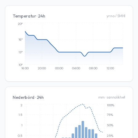
Temperatur · 24h
yr.no / SMHI
20°
16°
13°
10°
16:00
20:00
00:00
04:00
08:00
12:00
Nederbörd · 24h
mm · sannolikhet
2
100%
1.5
75%
1
50%
0.5
25%